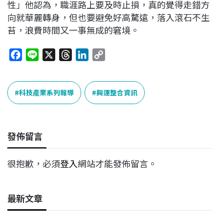
性」他認為，職涯路上要及時止損，真的覺得走錯方
向就華麗轉身，但也要避免好高騖遠，落入滾石不生
苔，浪費時間又一事無成的窘境。
F
L
X
T
L
C
a
i
h
i
o
c
n
r
n
p
e
e
e
k
y
科技產業系列報導
興運整合資訊
b
a
e
L
o
d
d
i
o
s
I
n
發佈留言
k
n
k
很抱歉，必須
登入
網站才能發佈留言。
最新文章