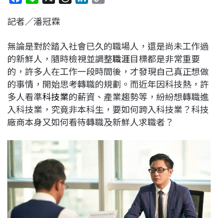
a
i
h
i
o
記者／潘冠霖
c
n
r
n
p
e
e
e
k
y
無論是對於踏入社會已久的職場人，還是尚未工作過
b
a
e
L
的新鮮人，隨時檢視並調整
職涯
目標都是非常重要
o
d
d
i
的，許多人在工作一段時間後，才發現自己真正想做
o
s
I
n
的事情，開始思考轉職的規劃。而近年因科技熱，許
k
n
k
多人看準
科技業
的薪資、產業趨勢等，紛紛想轉職進
入科技業，究竟非本科生，要如何跨入科技業？科技
廠商本身又如何看待轉職及新鮮人求職者？