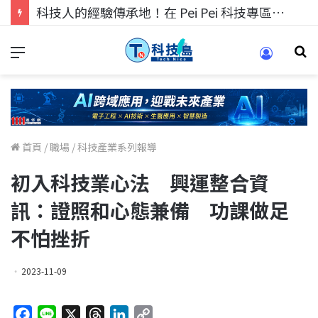
科技人的經驗傳承地！在 Pei Pei 科技專區，與學弟妹交流最硬核的技術
首頁
/
職場
/
科技產業系列報導
初入科技業心法 興運整合資
訊：證照和心態兼備 功課做足
不怕挫折
2023-11-09
F
L
X
T
L
C