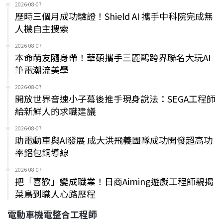
2026-08-07
歷時三個月成功驗證！Shield AI 攜手中科院完成無
人機自主搜索
2026-08-07
本命萌友隨身帶！華碩攜手三麗鷗跨界聯名大玩AI
筆電潮流美學
2026-08-07
開放世界音速小子幕後推手現身說法：SEGA工程師
給新鮮人的求職建議
2026-08-07
助電動車與AI發展 成大洪飛義團隊成功開發超高功
率鋁包銅導線
2026-08-07
把「喜歡」變成職業！日商Aiming遊戲工程師親揭
菜鳥到職人心路歷程
電動車機電整合工程師