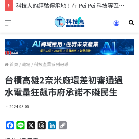
科技人的經驗傳承地！在 Pei Pei 科技專區，與學弟妹交流最硬核的技術
首頁
/
職場
/
科技產業系列報導
台積高雄2奈米廠環差初審通過
水電量狂飆市府承諾不礙民生
2024-03-05
F
L
X
T
L
C
a
i
h
i
o