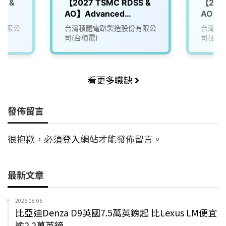
S &
【2027 TSMC RDSS &
【202
AO】Advanced
AO】Ma
tion
Packaging Technology
Mana
有限公
台灣積體電路製造股份有限公
台灣積
Development (APTD)
司(台積電)
司(台積
看更多職缺
發佈留言
很抱歉，必須
登入
網站才能發佈留言。
最新文章
2026-08-06
比亞迪Denza D9英國7.5萬英鎊起 比Lexus LM便宜
逾2.2萬英鎊