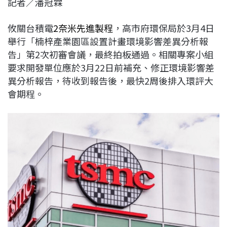
記者／潘冠霖
c
n
r
n
p
e
e
e
k
y
攸關台積電
2奈米先進製程
，高市府環保局於3月4日
b
a
e
L
舉行「楠梓產業園區設置計畫環境影響差異分析報
o
d
d
i
告」第2次初審會議，最終拍板通過。相關專案小組
o
s
I
n
要求開發單位應於3月22日前補充、修正環境影響差
k
n
k
異分析報告，待收到報告後，最快2周後排入環評大
會期程。