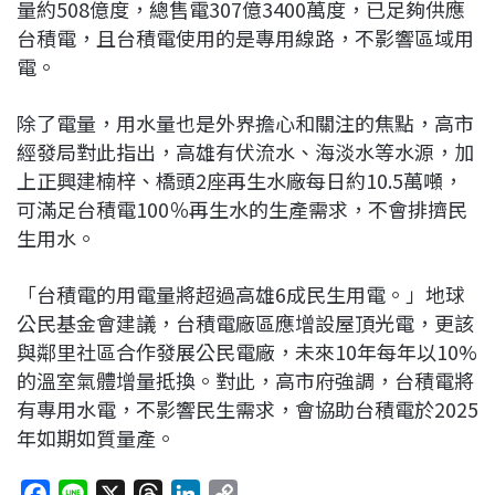
量約508億度，總售電307億3400萬度，已足夠供應
台積電，且台積電使用的是專用線路，不影響區域用
電。
除了電量，用水量也是外界擔心和關注的焦點，高市
經發局對此指出，高雄有伏流水、海淡水等水源，加
上正興建楠梓、橋頭2座再生水廠每日約10.5萬噸，
可滿足台積電100％再生水的生產需求，不會排擠民
生用水。
「台積電的用電量將超過高雄6成民生用電。」地球
公民基金會建議，台積電廠區應增設屋頂光電，更該
與鄰里社區合作發展公民電廠，未來10年每年以10%
的溫室氣體增量抵換。對此，高市府強調，台積電將
有專用水電，不影響民生需求，會協助台積電於2025
年如期如質量產。
F
L
X
T
L
C