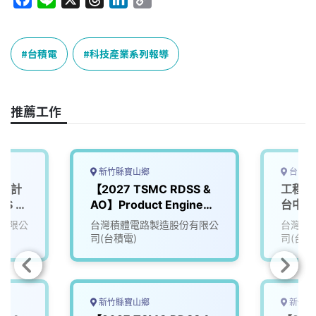
a
i
h
i
o
c
n
r
n
p
e
e
e
k
y
台積電
科技產業系列報導
b
a
e
L
o
d
d
i
o
s
I
n
推薦工作
k
n
k
新竹縣寶山鄉
台中市
登積計
【2027 TSMC RDSS &
工程技術
SS &
AO】Product Engineer
台中
(PE)
有限公
台灣積體電路製造股份有限公
台灣積
司(台積電)
司(台積
新竹縣寶山鄉
新竹縣