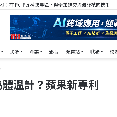
！在 Pei Pei 科技專區，與學弟妹交流最硬核的技術
尖端
產業
影音
充電站
職場
校
的
搖身為體溫計？蘋果新專利