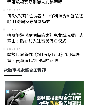
程師親揭菜鳥到職人心路歷程
2026-08-07
每5人就有1位長者！中保科技秀AI智慧照
顧 打造居家守護新模式
2026-08-07
療癒解謎《豬豬探險家》免費試玩版正式
釋出！貼心加入注音與假名模式
2026-08-07
開放世界新作《Otterly Lost》9月登場
幫可愛海獺找到回家的路吧
電動車機電整合工程師