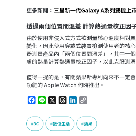
更多新聞：
三星新一代Galaxy A系列雙機
透過兩個位置間溫差
計算熱通量校正因
由於使用非侵入式方式欲測量核心溫度相對具
變化，因此使用穿戴式裝置檢測使用者的核心
器測量產品內「兩個位置間溫差」，其中一個
膚的熱量計算熱通量校正因子，以此克服測溫
值得一提的是，有關蘋果新專利向來不一定會
功能的 Apple Watch 何時推出。
F
L
X
T
L
C
a
i
h
i
o
c
n
r
n
p
e
e
e
k
y
3C
數位生活
蘋果
b
a
e
L