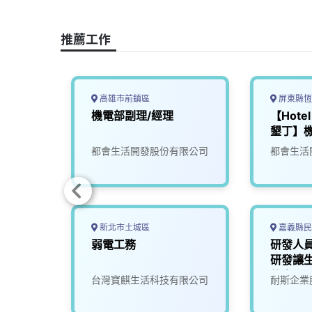
o
d
d
i
o
s
I
n
推薦工作
k
n
k
高雄市前鎮區
屏東縣恆
合，智
機電部副理/經理
【Hotel 
區監控
墾丁】
師及工
限公司
都會生活開發股份有限公司
都會生活
無經驗
新北市土城區
嘉義縣民
備維護
弱電工務
研發人員
_台中
研發讓
的未來)
份有限
台灣寶麒生活科技有限公司
耐斯企業