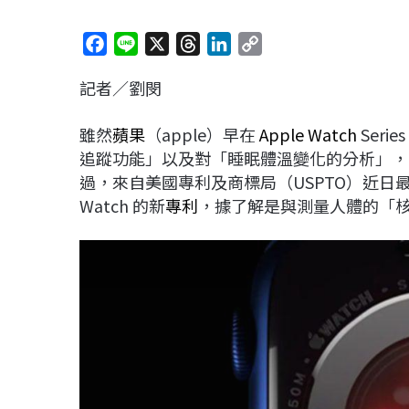
F
L
X
T
L
C
a
i
h
i
o
記者／劉閔
c
n
r
n
p
e
e
e
k
y
雖然
蘋果
（apple）早在
Apple Watch
Ser
b
a
e
L
追蹤功能」以及對「睡眠體溫變化的分析」，
o
d
d
i
過，來自美國專利及商標局（USPTO）近日最
o
s
I
n
Watch 的新
專利
，據了解是與測量人體的「
k
n
k