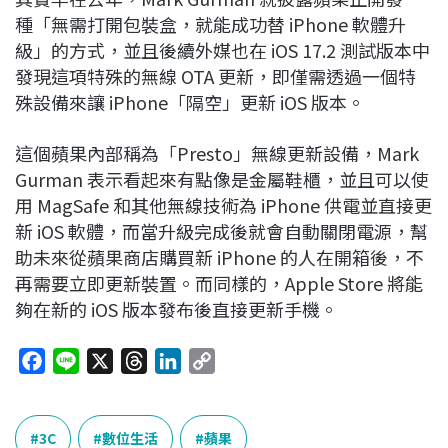
種「無需打開包裝盒，就能成功替 iPhone 軟體升
級」的方式，並且後續外媒也在 iOS 17.2 測試版本中
發現這項特殊的無線 OTA 更新，即僅需透過一個特
殊設備來讓 iPhone「隔空」更新 iOS 版本。
這個蘋果內部稱為「Presto」無線更新設備，Mark
Gurman 表示看起來有點像是金屬鞋櫃，並且可以使
用 MagSafe 和其他無線技術為 iPhone 供電並直接更
新 iOS 軟體，而當升級完成後就會自動關閉電源，幫
助未來從蘋果商店購買新 iPhone 的人在開箱後，不
再需要立即更新裝置。而同樣的，Apple Store 將能
夠在新的 iOS 版本發布後直接更新手機。
F
L
X
T
L
C
a
i
h
i
o
c
n
r
n
p
e
e
e
k
y
3C
數位生活
蘋果