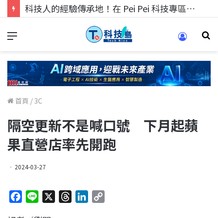
科技人的經驗傳承地！在 Pei Pei 科技專區，與學弟妹交流最硬核的技術
首頁
/
3C
隔空更新不是喊口號 下月起蘋
果直營店率先開跑
2024-03-27
F
L
X
T
L
C
a
i
h
i
o