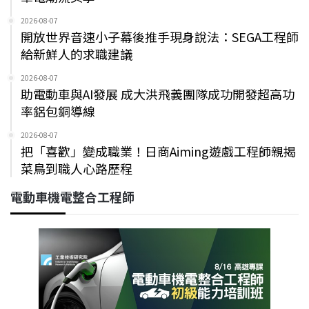
2026-08-07
開放世界音速小子幕後推手現身說法：SEGA工程師
給新鮮人的求職建議
2026-08-07
助電動車與AI發展 成大洪飛義團隊成功開發超高功
率鋁包銅導線
2026-08-07
把「喜歡」變成職業！日商Aiming遊戲工程師親揭
菜鳥到職人心路歷程
電動車機電整合工程師