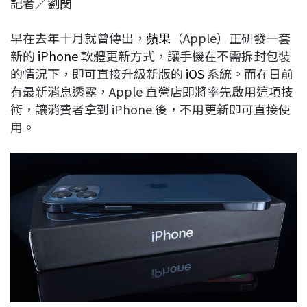
記者／劉閔
c
n
r
n
p
e
e
e
k
y
早在去年十月就曾傳出，
蘋果
（Apple）正研發一套
b
a
e
L
新的
iPhone
軟體更新方式，讓手機在不需拆封包裝
o
d
d
i
的情況下，即可直接升級新版的
iOS
系統。而在日前
o
s
I
n
有最新消息透露，Apple 直營店即將率先啟用這項技
k
n
k
術，讓消費者拿到 iPhone 後，不用更新即可直接使
用。