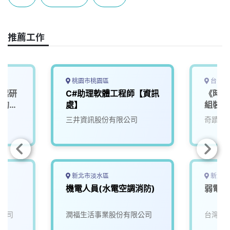
b
a
e
L
o
d
d
i
o
s
I
n
推薦工作
k
n
k
桃園市桃園區
台中市
一起研
C#助理軟體工程師【資訊
《時薪
」的未
處】
組裝工
三井資訊股份有限公司
奇蹟生
新北市淡水區
新北市
師
機電人員(水電空調消防)
弱電工
公司
潤福生活事業股份有限公司
台灣寶