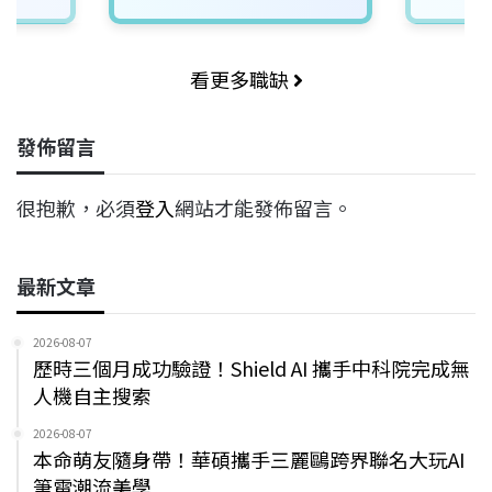
看更多職缺
發佈留言
很抱歉，必須
登入
網站才能發佈留言。
最新文章
2026-08-07
歷時三個月成功驗證！Shield AI 攜手中科院完成無
人機自主搜索
2026-08-07
本命萌友隨身帶！華碩攜手三麗鷗跨界聯名大玩AI
筆電潮流美學