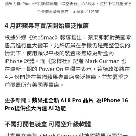
蘋果力推 iPhone不用拆開就能「隔空更新」iOS版本，並於下個月起推行
至全美直營專賣店。示意圖／123RF
4
月起蘋果專賣店開始廣泛推廣
根據外媒《9to5mac》報導指出，蘋果即將對美國零
售店進行重大變革，允許店員在手機仍是完整包裝的
情況下，使用類似平板的裝置來無線更新盒內
iPhone 軟體。而《彭博社》記者 Mark Gurman 也
在最新一期的 Power On 專欄中表示，這項政策將在
4 月份開始在美國蘋果專賣店廣泛推廣，並於夏季之
前覆蓋所有美國專賣店。
更多新聞：
蘋果推全新 A18 Pro 晶片 為iPhone 16
Pro提供強大內建 AI 功能
不需打開包裝盒
可隔空升級軟體
其實早在去年，Mark Gurman 就披露蘋果正開發一