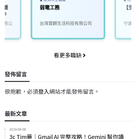
維護
弱電工務
【生產
台中
有限公
台灣寶麒生活科技有限公司
守護家
看更多職缺
發佈留言
很抱歉，必須
登入
網站才能發佈留言。
最新文章
2026-08-08
3c Tim哥｜Gmail AI 完整攻略！Gemini 幫你讀