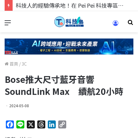
科技人找工作，就到TECH+ 科技專區!
首頁
/
3C
Bose推大尺寸藍牙音響
SoundLink Max 續航20小時
2024-05-08
F
L
X
T
L
C
a
i
h
i
o