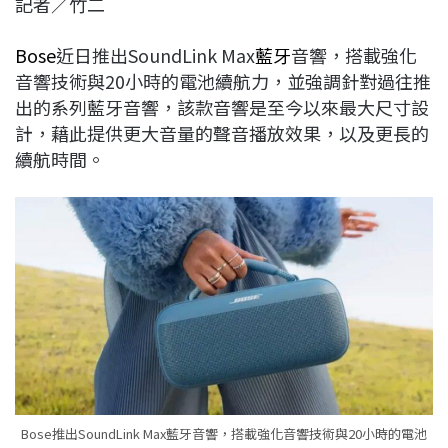
記者／竹二
c
n
r
n
p
e
e
e
k
y
Bose
近日推出SoundLink Max
藍牙
音響，搭載強化
b
a
e
L
音響技術與20小時的電池續航力，並強調針對過往推
o
d
d
i
出的系列藍牙音響，該款音響是至今以來最大尺寸設
o
s
I
n
計，藉此提供更大音量的聲音播放效果，以及更長的
k
n
k
續航時間。
Bose推出SoundLink Max藍牙音響，搭載強化音響技術與20小時的電池