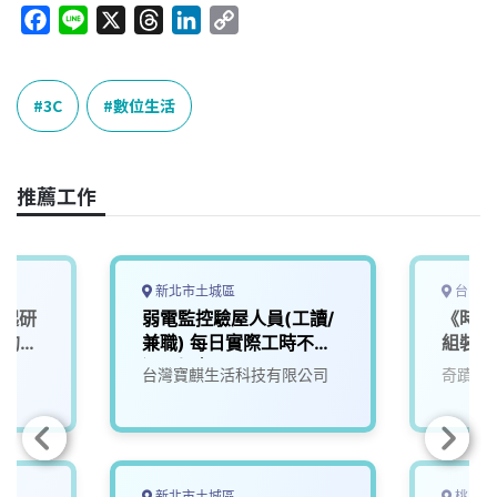
F
L
X
T
L
C
a
i
h
i
o
c
n
r
n
p
e
e
e
k
y
3C
數位生活
b
a
e
L
o
d
d
i
o
s
I
n
推薦工作
k
n
k
新北市土城區
台中市
一起研
弱電監控驗屋人員(工讀/
《時薪
」的未
兼職) 每日實際工時不超
組裝工
過6小時
台灣寶麒生活科技有限公司
奇蹟生
新北市土城區
桃園市