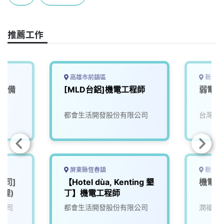
b
a
e
L
o
d
d
i
o
s
I
n
推薦工作
k
n
k
高雄市前鎮區
新北市
營設備
[MLD台鋁]機電工程師
弱電工
都會生活開發股份有限公司
台灣寶
屏東縣恆春鎮
新北市
公司]
【Hotel dùa, Kenting 墾
機電人
經理)
丁】機電工程師
公司
都會生活開發股份有限公司
潤福生