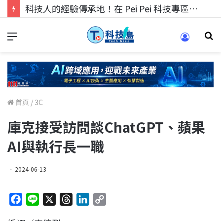
科技人的經驗傳承地！在 Pei Pei 科技專區，與學弟妹交流最硬核的技術
首頁
/
3C
庫克接受訪問談ChatGPT、蘋果
AI與執行長一職
2024-06-13
F
L
X
T
L
C
a
i
h
i
o