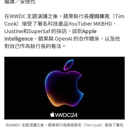
編譯／安德烈
c
n
r
n
p
e
e
e
k
y
在WWDC 主題演講之後，蘋果執行長
提姆庫克
（Tim
b
a
e
L
Cook）接受了著名科技產品YouTuber MKBHD、
o
d
d
i
iJustine和SuperSaf 的採訪，談到
Apple
o
s
I
n
Intelligence
、蘋果與 OpenAI 的合作關係，以及他
k
n
k
對自己作為執行長的看法。
在WWDC 主題演講之後，蘋果執行長提姆庫克（Tim Cook）接受了著名