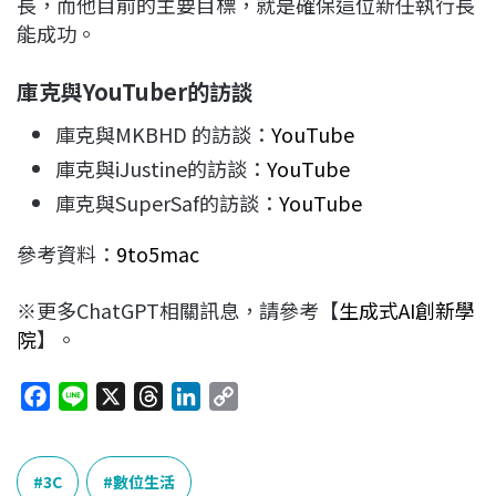
長，而他目前的主要目標，就是確保這位新任執行長
能成功。
庫克與YouTuber
的訪談
庫克與MKBHD 的訪談：
YouTube
庫克與iJustine的訪談：
YouTube
庫克與SuperSaf的訪談：
YouTube
參考資料：
9to5mac
※更多ChatGPT相關訊息，請參考【
生成式AI創新學
院
】。
F
L
X
T
L
C
a
i
h
i
o
c
n
r
n
p
e
e
e
k
y
3C
數位生活