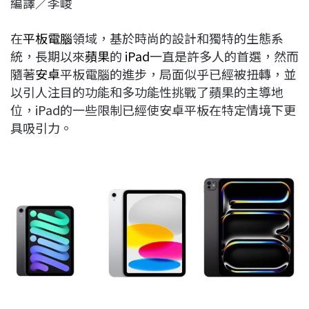
編譯／李峻
c
n
r
n
p
e
e
e
k
y
在
平板電腦
領域，基於時尚的設計和獨特的生態系
b
a
e
L
統，長期以來
蘋果
的
iPad
一直是許多人的首選，然而
o
d
d
i
隨著
安卓
平板電腦的進步，局面似乎已經被扭轉，並
o
s
I
n
以引人注目的功能和多功能性挑戰了蘋果的主導地
k
n
k
位，iPad的一些限制已經使安卓平板在特定情境下更
具吸引力。