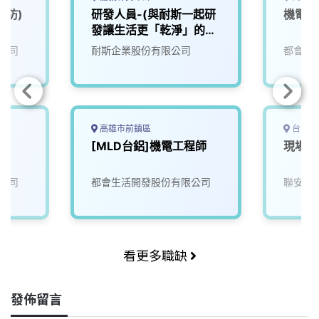
消防)
研發人員-(與耐斯一起研
機電部
發讓生活更「乾淨」的未
來)2
公司
耐斯企業股份有限公司
都會生
高雄市前鎮區
台中市
[MLD台鋁]機電工程師
現場儲
公司
都會生活開發股份有限公司
聯安生
看更多職缺
發佈留言