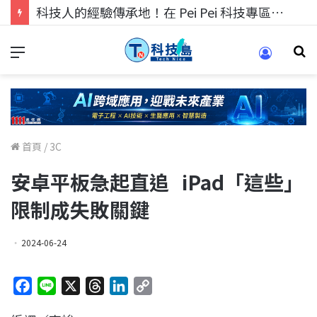
科技人找工作，就到TECH+ 科技專區!
首頁
/
3C
安卓平板急起直追 iPad「這些」
限制成失敗關鍵
2024-06-24
F
L
X
T
L
C
a
i
h
i
o