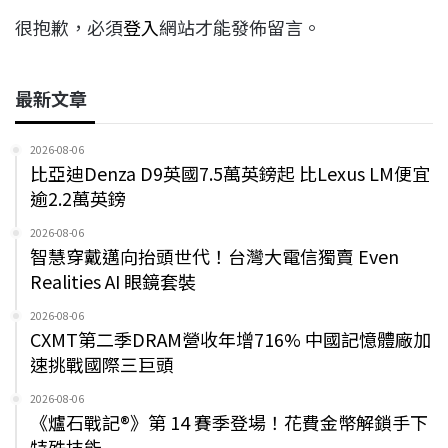
很抱歉，必須
登入
網站才能發佈留言。
最新文章
2026-08-06
比亞迪Denza D9英國7.5萬英鎊起 比Lexus LM便宜
逾2.2萬英鎊
2026-08-06
智慧穿戴邁向抬頭世代！台灣大電信獨賣 Even
Realities AI 眼鏡套裝
2026-08-06
CXMT第二季DRAM營收年增716% 中國記憶體廠加
速挑戰國際三巨頭
2026-08-06
《爐石戰記®》第 14 賽季登場！花費金幣解鎖手下
特殊技能