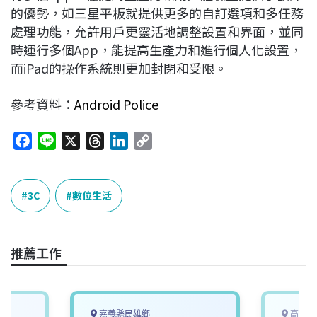
的優勢，如三星平板就提供更多的自訂選項和多任務
處理功能，允許用戶更靈活地調整設置和界面，並同
時運行多個App，能提高生產力和進行個人化設置，
而iPad的操作系統則更加封閉和受限。
參考資料：
Android Police
F
L
X
T
L
C
a
i
h
i
o
c
n
r
n
p
e
e
e
k
y
3C
數位生活
b
a
e
L
o
d
d
i
o
s
I
n
推薦工作
k
n
k
嘉義縣民雄鄉
高雄市