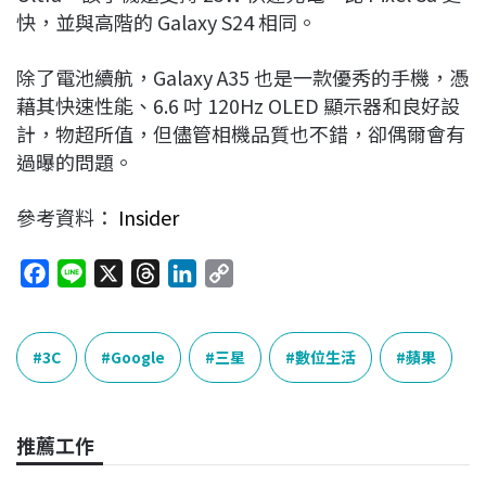
快，並與高階的 Galaxy S24 相同。
除了電池續航，Galaxy A35 也是一款優秀的手機，憑
藉其快速性能、6.6 吋 120Hz OLED 顯示器和良好設
計，物超所值，但儘管相機品質也不錯，卻偶爾會有
過曝的問題。
參考資料：
Insider
F
L
X
T
L
C
a
i
h
i
o
c
n
r
n
p
e
e
e
k
y
3C
Google
三星
數位生活
蘋果
b
a
e
L
o
d
d
i
o
s
I
n
推薦工作
k
n
k