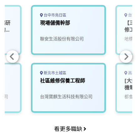
台中市烏日區
台北市
一起研
現場儲備幹部
【三星
」的未
修工程
聯安生活股份有限公司
地標網
新北市土城區
高雄市
社區維修保養工程師
[大好
機電部
公司
台灣寶麒生活科技有限公司
都會生
看更多職缺