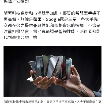
編譯／安德烈
c
n
r
n
p
e
e
e
k
y
隨著科技進步和市場競爭加劇，優質的
智慧型手機
不
b
a
e
L
再高價，無論是
蘋果
、
Google
還是
三星
，各大手機
o
d
d
i
商都在努力提供兼具性能和價格實惠的選擇，不管是
o
s
I
n
注重相機品質、電池壽命還是整體性能，消費者都能
k
n
k
找到最適合的手機。
隨著科技進步和市場競爭加劇，智慧型手機不再高價，各大手機商都在努