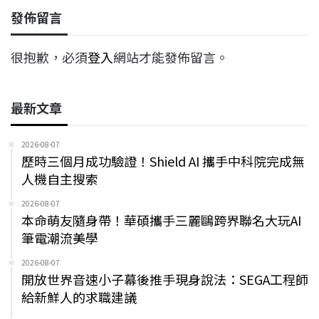
發佈留言
很抱歉，必須
登入
網站才能發佈留言。
最新文章
2026-08-07
歷時三個月成功驗證！Shield AI 攜手中科院完成無
人機自主搜索
2026-08-07
本命萌友隨身帶！華碩攜手三麗鷗跨界聯名大玩AI
筆電潮流美學
2026-08-07
開放世界音速小子幕後推手現身說法：SEGA工程師
給新鮮人的求職建議