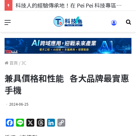
科技人找工作，就到TECH+ 科技專區!
首頁
/
3C
兼具價格和性能 各大品牌最實惠
手機
2024-06-25
F
L
X
T
L
C
a
i
h
i
o