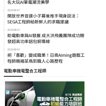
名大玩AI筆電潮流美學
2026-08-07
開放世界音速小子幕後推手現身說法：
SEGA工程師給新鮮人的求職建議
2026-08-07
助電動車與AI發展 成大洪飛義團隊成功開
發超高功率鋁包銅導線
2026-08-07
把「喜歡」變成職業！日商Aiming遊戲工
程師親揭菜鳥到職人心路歷程
電動車機電整合工程師