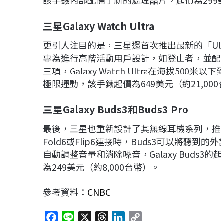
該手錶內部配備了新的處理晶片，起價為299美
三星Galaxy Watch Ultra
更引人注目的是，三星還首次推出最新的「Ultra」
專為進行高階活動用戶設計，如登山者，並配
三項，Galaxy Watch Ultra在海拔50
極限運動，該手錶起價為649美元（約21,00
三星Galaxy Buds3
和Buds3 Pro
最後，三星也重新設計了其無線耳機系列，推出了Galax
Fold6或Flip6連接時，Buds3可以將
自動調整音量和消除噪音，Galaxy Buds3的起
為249美元（約8,000台幣）。
參考資料：
CNBC
F
L
X
T
L
C