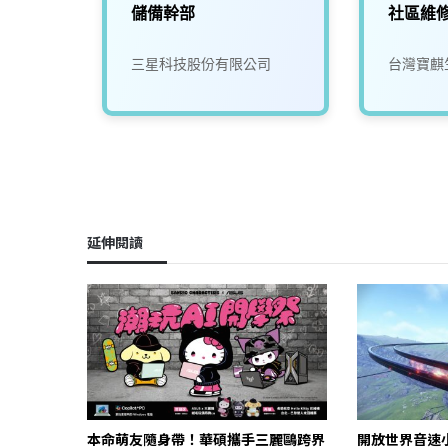
儲備幹部
社區維
司
三星科技股份有限公司
台灣寶麒
延伸閱讀
本命萌友隨身帶！華碩攜手三麗鷗跨界
開放世界音速