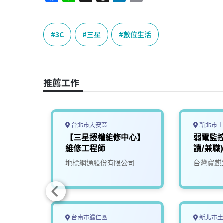
a
i
h
i
o
c
n
r
n
p
e
e
e
k
y
3C
三星
數位生活
b
a
e
L
o
d
d
i
o
s
I
n
推薦工作
k
n
k
台北市大安區
新北市土
露營設
【三星授權維修中心】
弱電監
維修工程師
讀/兼職
不超過
司
地標網通股份有限公司
台灣寶麒
台南市歸仁區
新北市土