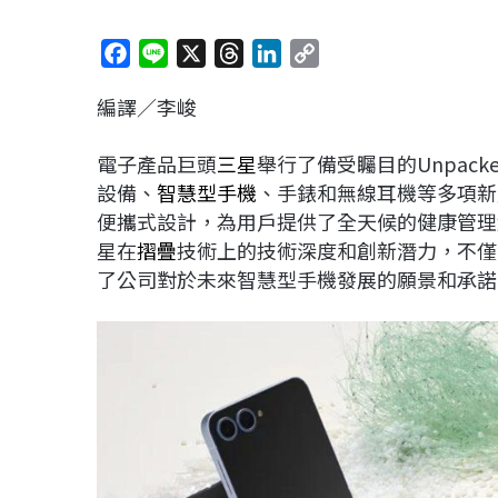
F
L
X
T
L
C
a
i
h
i
o
編譯／李峻
c
n
r
n
p
e
e
e
k
y
電子產品巨頭
三星
舉行了備受矚目的Unpac
b
a
e
L
設備、
智慧型手機
、手錶和無線耳機等多項新
o
d
d
i
便攜式設計，為用戶提供了全天候的健康管理解決方案，
o
s
I
n
星在
摺疊
技術上的技術深度和創新潛力，不僅
k
n
k
了公司對於未來智慧型手機發展的願景和承諾