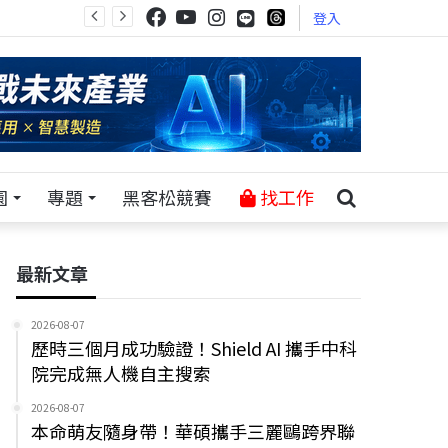
登入
園
專題
黑客松競賽
找工作
最新文章
2026-08-07
歷時三個月成功驗證！Shield AI 攜手中科
院完成無人機自主搜索
2026-08-07
本命萌友隨身帶！華碩攜手三麗鷗跨界聯