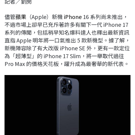
記者／劉閔
c
n
r
n
p
e
e
e
k
y
儘管
蘋果
（Apple）新機
iPhone
16 系列尚未推出，
b
a
e
L
不過市場上卻早已充斥著許多有關下一代 iPhone 17
o
d
d
i
系列的傳聞，包括稍早知名爆料達人也釋出最新資訊
o
s
I
n
直指 Apple 明年將一口氣推出 5 款新機型。據了解，
k
n
k
新機陣容除了有大改版 iPhone SE 外，更有一款定位
為「超薄型」的 iPhone 17 Slim，將一舉取代過往
Pro Max 的價格天花板，躍升成為最奢華的新代表。