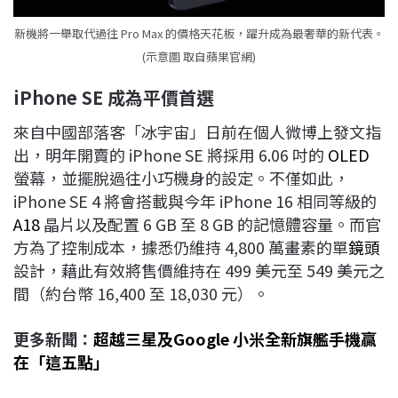
新機將一舉取代過往 Pro Max 的價格天花板，躍升成為最奢華的新代表。
(示意圖 取自蘋果官網)
iPhone SE
成為平價首選
來自中國部落客「冰宇宙」日前在個人微博上發文指
出，明年開賣的 iPhone SE 將採用 6.06 吋的
OLED
螢幕，並擺脫過往小巧機身的設定。不僅如此，
iPhone SE 4 將會搭載與今年 iPhone 16 相同等級的
A18
晶片以及配置 6 GB 至 8 GB 的記憶體容量。而官
方為了控制成本，據悉仍維持 4,800 萬畫素的單
鏡
頭
設計，藉此有效將售價維持在 499 美元至 549 美元之
間（約台幣 16,400 至 18,030 元）。
更多新聞：
超越三星及Google 小米全新旗艦手機贏
在「這五點」