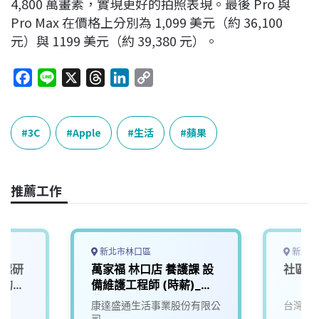
4,800 萬畫素，實現更好的拍照表現。最後 Pro 與
Pro Max 在價格上分別為 1,099 美元（約 36,100
元）與 1199 美元（約 39,380 元）。
F
L
X
T
L
C
a
i
h
i
o
c
n
r
n
p
e
e
e
k
y
3C
Apple
生活
蘋果
b
a
e
L
o
d
d
i
o
s
I
n
推薦工作
k
n
k
新北市林口區
新北市
一起研
萬家福 林口店 養護課 設
社區維
」的未
備維護工程師 (時薪)_新
北
康達盛通生活事業股份有限公
台灣寶
司