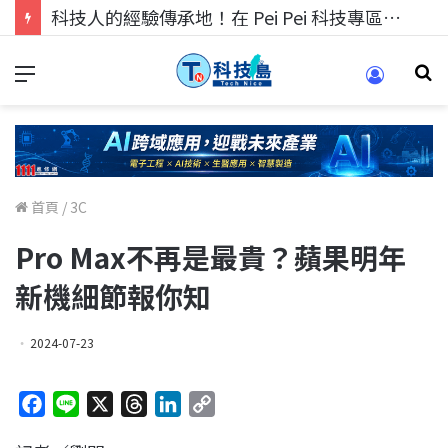
科技人的經驗傳承地！在 Pei Pei 科技專區，與學弟妹交流最硬核的技術
首頁
/
3C
Pro Max不再是最貴？蘋果明年
新機細節報你知
2024-07-23
F
L
X
T
L
C
a
i
h
i
o