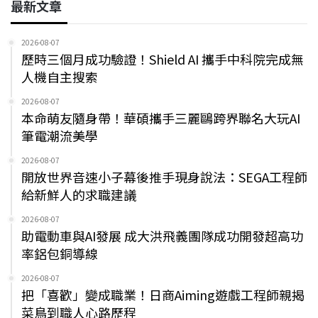
最新文章
2026-08-07
歷時三個月成功驗證！Shield AI 攜手中科院完成無
人機自主搜索
2026-08-07
本命萌友隨身帶！華碩攜手三麗鷗跨界聯名大玩AI
筆電潮流美學
2026-08-07
開放世界音速小子幕後推手現身說法：SEGA工程師
給新鮮人的求職建議
2026-08-07
助電動車與AI發展 成大洪飛義團隊成功開發超高功
率鋁包銅導線
2026-08-07
把「喜歡」變成職業！日商Aiming遊戲工程師親揭
菜鳥到職人心路歷程