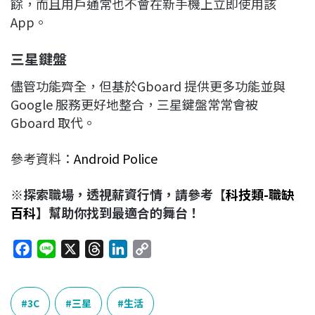
餘，而且用戶通常也不會在新手機上立即使用該
App。
三星鍵盤
儘管功能齊全，但基於Gboard 提供更多功能並與
Google 服務更好地整合，三星鍵盤常常會被
Gboard 取代。
參考資料：
Android Police
※探索職場，透視薪資行情，請參考【
科技類-職缺
百科
】幫助你找到最適合的舞台！
F
L
X
T
L
C
a
i
h
i
o
c
n
r
n
p
e
e
e
k
y
3C
三星
生活