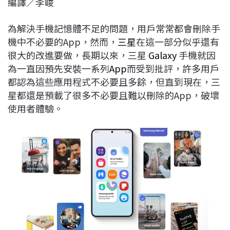
編譯／李峻
c
n
r
n
p
e
e
e
k
y
為解決手機記憶體不足的問題，用戶常常都會刪除手
b
a
e
L
機中不必要的App，然而，
三星
在這一部分似乎還有
o
d
d
i
很大的改進要做，長期以來，三星
Galaxy
手機就因
o
s
I
n
為一直因預先安裝一系列
App
而受到批評，許多用戶
k
n
k
都認為這些應用程式不必要且多餘，但直到現在，三
星都還是預載了很多不必要且難以刪除的App，破壞
使用者體驗。