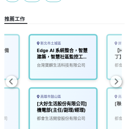
b
a
e
L
o
d
d
i
o
s
I
n
推薦工作
k
n
k
新北市土城區
屏東縣
營設備
Edge AI 系統整合，智慧
【Hote
建築，智慧社區監控工程
丁】機
_技師/半技師及工務人員
台灣寶麒生活科技有限公司
都會生
(相關科系無經驗歡迎加
入培訓)
高雄市鼓山區
高雄市
師
[大好生活股份有限公司]
[聯上
機電部(主任/副理/經理)
公司
都會生活開發股份有限公司
都會生