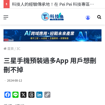
科技人的經驗傳承地！在 Pei Pei 科技專區，與學弟妹交流最硬核的技術
首頁
/
3C
三星手機預裝過多App 用戶想刪
刪不掉
2024-08-12
F
L
X
T
L
C
a
i
h
i
o