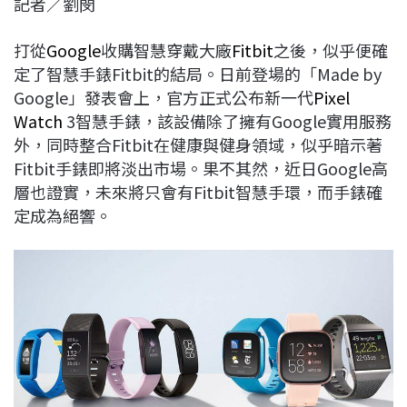
記者／劉閔
c
n
r
n
p
e
e
e
k
y
打從
Google
收購智慧穿戴大廠
Fitbit
之後，似乎便確
b
a
e
L
定了智慧手錶Fitbit的結局。日前登場的「Made by
o
d
d
i
Google」發表會上，官方正式公布新一代
Pixel
o
s
I
n
Watch
3智慧手錶，該設備除了擁有Google實用服務
k
n
k
外，同時整合Fitbit在健康與健身領域，似乎暗示著
Fitbit手錶即將淡出市場。果不其然，近日Google高
層也證實，未來將只會有Fitbit智慧手環，而手錶確
定成為絕響。