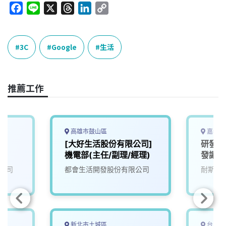
F
L
X
T
L
C
a
i
h
i
o
c
n
r
n
p
e
e
e
k
y
3C
Google
生活
b
a
e
L
o
d
d
i
o
s
I
n
推薦工作
k
n
k
高雄市鼓山區
嘉義縣
[大好生活股份有限公司]
研發人
機電部(主任/副理/經理)
發讓生
來)1
公司
都會生活開發股份有限公司
耐斯企
新北市土城區
台中市