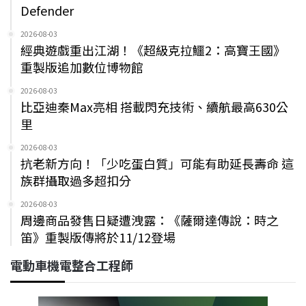
Defender
2026-08-03
經典遊戲重出江湖！《超級克拉鱷2：高寶王國》
重製版追加數位博物館
2026-08-03
比亞迪秦Max亮相 搭載閃充技術、續航最高630公
里
2026-08-03
抗老新方向！「少吃蛋白質」可能有助延長壽命 這
族群攝取過多超扣分
2026-08-03
周邊商品發售日疑遭洩露：《薩爾達傳說：時之
笛》重製版傳將於11/12登場
電動車機電整合工程師