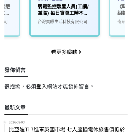
，智慧
弱電監控驗屋人員(工讀/
《時薪
控工程
兼職) 每日實際工時不超
組裝工
務人員
過6小時
公司
台灣寶麒生活科技有限公司
奇蹟生
迎加
看更多職缺
發佈留言
很抱歉，必須
登入
網站才能發佈留言。
最新文章
2026-08-03
比亞迪Ti 7進軍英國市場 七人座插電休旅售價低於