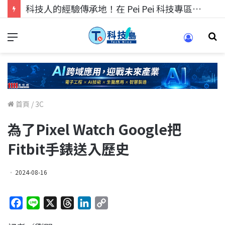
科技人的經驗傳承地！在 Pei Pei 科技專區，與學弟妹交流最硬核的技術
首頁
/
3C
為了Pixel Watch Google把
Fitbit手錶送入歷史
2024-08-16
F
L
X
T
L
C
a
i
h
i
o