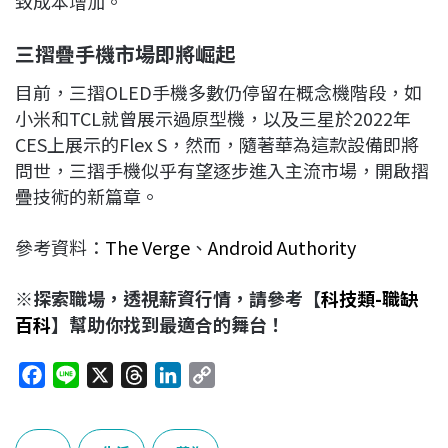
致成本增加。
三摺疊手機市場即將崛起
目前，三摺OLED手機多數仍停留在概念機階段，如
小米和TCL就曾展示過原型機，以及三星於2022年
CES上展示的Flex S，然而，隨著華為這款設備即將
問世，三摺手機似乎有望逐步進入主流市場，開啟摺
疊技術的新篇章。
參考資料：
The Verge
、
Android Authority
※探索職場，透視薪資行情，請參考【
科技類-職缺
百科
】幫助你找到最適合的舞台！
F
L
X
T
L
C
a
i
h
i
o
c
n
r
n
p