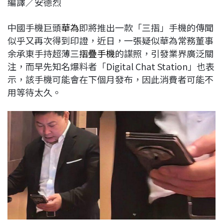
編譯／安德烈
c
n
r
n
p
e
e
e
k
y
中國手機巨頭
華為
即將推出一款「三摺」手機的傳聞
b
a
e
L
似乎又再次得到印證，近日，一張疑似華為常務董事
o
d
d
i
余承東手持超薄三
摺疊手機
的諜照，引發業界廣泛關
o
s
I
n
注，而早先知名爆料者「Digital Chat Station」也表
k
n
k
示，該手機可能會在下個月發布，因此消費者可能不
用等待太久。