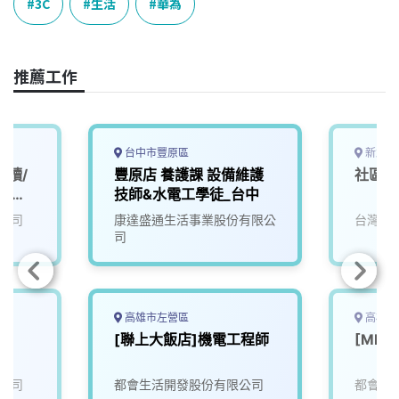
e
e
e
k
y
3C
生活
華為
b
a
e
L
o
d
d
i
o
s
I
n
推薦工作
k
n
k
台中市豐原區
新北市
工讀/
豐原店 養護課 設備維護
社區維
時不超
技師&水電工學徒_台中
公司
康達盛通生活事業股份有限公
台灣寶
司
高雄市左營區
高雄市
[聯上大飯店]機電工程師
[ML
公司
都會生活開發股份有限公司
都會生