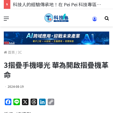
科技人的經驗傳承地！在 Pei Pei 科技專區，與學弟妹交流最硬核的技術
首頁
/
3C
3摺疊手機曝光 華為開啟摺疊機革
命
2024-08-19
F
L
X
T
L
C
a
i
h
i
o