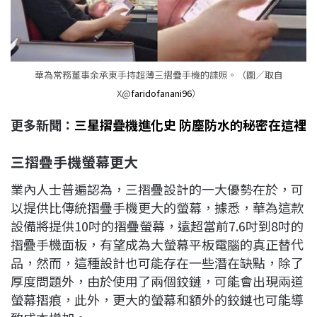
華為常務董事余承東手持超薄三摺疊手機的諜照。（圖／取自
X@
faridofanani96
）
更多新聞：
三星摺疊機進化史 防塵防水的秘密在這裡
三摺疊手機螢幕更大
業內人士普遍認為，三摺疊設計的一大優勢在於，可
以提供比傳統摺疊手機更大的螢幕，據悉，華為這款
設備將提供10吋的摺疊螢幕，遠超當前7.6吋到8吋的
摺疊手機面板，有望成為大螢幕平板電腦的真正替代
品，然而，這種設計也可能存在一些潛在缺點，除了
厚度問題外，由於使用了兩個鉸鏈，可能會出現兩道
螢幕摺痕，此外，更大的螢幕和額外的鉸鏈也可能導