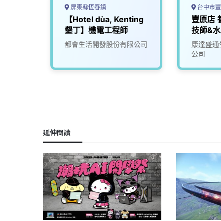
屏東縣恆春鎮
台中市豐
【Hotel dùa, Kenting
豐原店 
墾丁】機電工程師
技師&水
公司
都會生活開發股份有限公司
康達盛通
公司
延伸閱讀