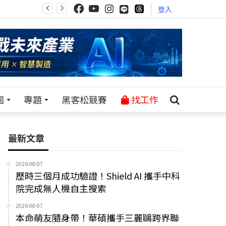
登入
園
專題
黑客松競賽
找工作
最新文章
2026-08-07
歷時三個月成功驗證！Shield AI 攜手中科
院完成無人機自主搜索
2026-08-07
本命萌友隨身帶！華碩攜手三麗鷗跨界聯