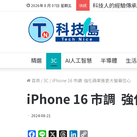
科技人的經驗傳承地
2026年 8 月 07日 星期五
快訊
精選
3C
AI人工智慧
半導體
生活
首頁
/
3C
/
iPhone 16 市調 強化蘋果推更大螢幕信心
iPhone 16 市
2024-08-21
F
L
X
T
L
C