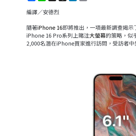
a
i
h
i
o
編譯／安德烈
c
n
r
n
p
e
e
e
k
y
隨著
iPhone 16
即將推出，一項最新調查揭示
b
a
e
L
iPhone 16 Pro系列上賭注
大螢幕
的策略，似乎
o
d
d
i
2,000名潛在iPhone買家進行訪問，受訪
o
s
I
n
k
n
k