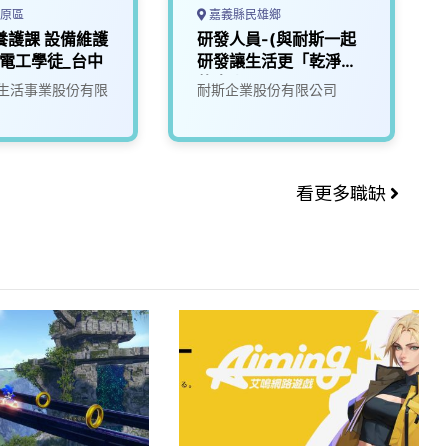
原區
嘉義縣民雄鄉
養護課 設備維護
研發人員-(與耐斯一起
電工學徒_台中
研發讓生活更「乾淨」
的未來)1
生活事業股份有限
耐斯企業股份有限公司
看更多職缺