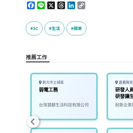
F
L
X
T
L
C
a
i
h
i
o
c
n
r
n
p
e
e
e
k
y
3C
生活
蘋果
b
a
e
L
o
d
d
i
o
s
I
n
推薦工作
k
n
k
新北市土城區
嘉義縣民
露營設
弱電工務
研發人員
研發讓
的未來)
司
台灣寶麒生活科技有限公司
耐斯企業