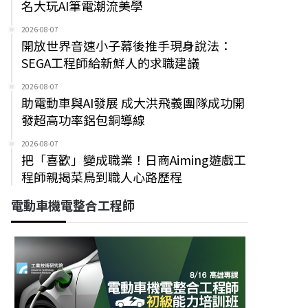
名大玩AI筆電潮流美學
2026-08-07
開放世界音速小子幕後推手現身說法：
SEGA工程師給新鮮人的求職建議
2026-08-07
助電動車與AI發展 成大洪飛義團隊成功開
發超高功率鋁包銅導線
2026-08-07
把「喜歡」變成職業！日商Aiming遊戲工
程師親揭菜鳥到職人心路歷程
電動車機電整合工程師