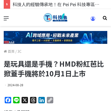
科技人的經驗傳承地！在 Pei Pei 科技專區，與學弟妹交流最硬核的技術
首頁
/
3C
是玩具還是手機？HMD粉紅芭比
掀蓋手機將於10月1日上市
2024-08-28
F
L
X
T
L
C
a
i
h
i
o