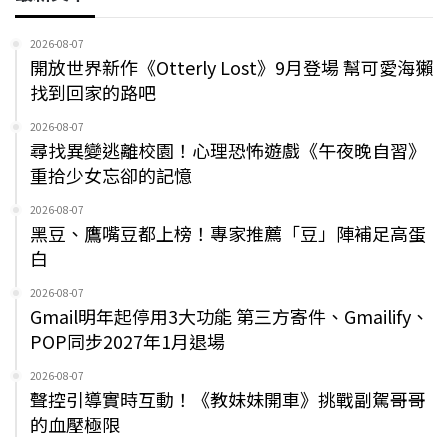
2026-08-07
開放世界新作《Otterly Lost》9月登場 幫可愛海獺
找到回家的路吧
2026-08-07
尋找異變逃離校園！心理恐怖遊戲《午夜晚自習》
重拾少女忘卻的記憶
2026-08-07
黑豆、鷹嘴豆都上榜！專家推薦「豆」陣補足高蛋
白
2026-08-07
Gmail明年起停用3大功能 第三方寄件、Gmailify、
POP同步2027年1月退場
2026-08-07
聲控引導實時互動！《教妹妹開車》挑戰副駕哥哥
的血壓極限