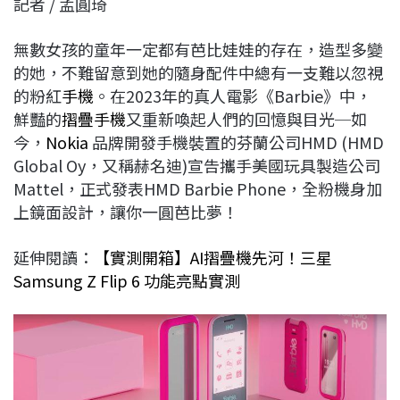
記者 / 孟圓琦
c
n
r
n
p
e
e
e
k
y
無數女孩的童年一定都有芭比娃娃的存在，造型多變
b
a
e
L
的她，不難留意到她的隨身配件中總有一支難以忽視
o
d
d
i
的粉紅
手機
。在2023年的真人電影《Barbie》中，
o
s
I
n
鮮豔的
摺疊手機
又重新喚起人們的回憶與目光─如
k
n
k
今，
Nokia
品牌開發手機裝置的芬蘭公司HMD (HMD
Global Oy，又稱赫名迪)宣告攜手美國玩具製造公司
Mattel，正式發表HMD Barbie Phone，全粉機身加
上鏡面設計，讓你一圓芭比夢！
延伸閱讀：
【實測開箱】AI摺疊機先河！三星
Samsung Z Flip 6 功能亮點實測