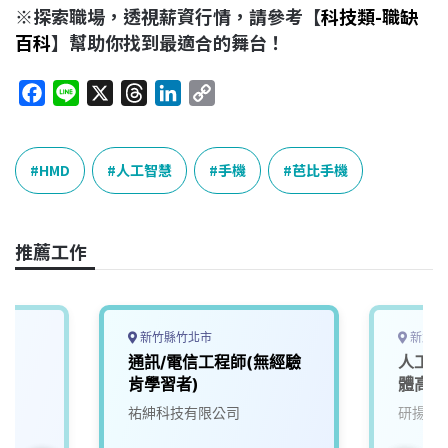
※探索職場，透視薪資行情，請參考【
科技類-職缺
百科
】幫助你找到最適合的舞台！
F
L
X
T
L
C
a
i
h
i
o
c
n
r
n
p
e
e
e
k
y
HMD
人工智慧
手機
芭比手機
b
a
e
L
o
d
d
i
o
s
I
n
推薦工作
k
n
k
新竹縣竹北市
新北市
師
通訊/電信工程師(無經驗
人工智
肯學習者)
體高級
祐紳科技有限公司
研揚科