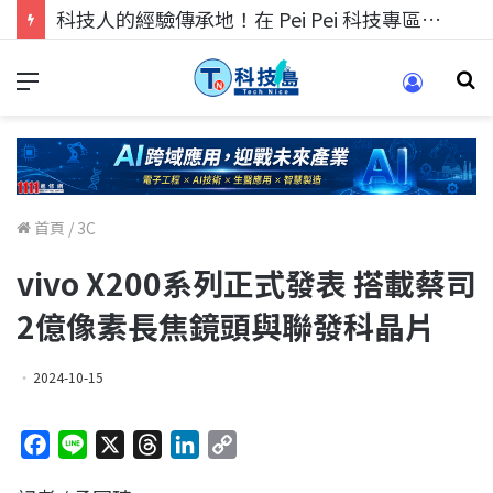
科技人找工作，就到TECH+ 科技專區!
首頁
/
3C
vivo X200系列正式發表 搭載蔡司
2億像素長焦鏡頭與聯發科晶片
2024-10-15
F
L
X
T
L
C
a
i
h
i
o