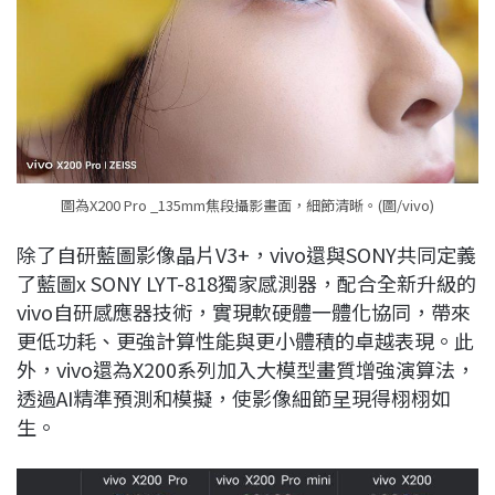
圖為X200 Pro _135mm焦段攝影畫面，細節清晰。(圖/vivo)
除了自研藍圖影像晶片V3+，vivo還與SONY共同定義
了藍圖x SONY LYT-818獨家感測器，配合全新升級的
vivo自研感應器技術，實現軟硬體一體化協同，帶來
更低功耗、更強計算性能與更小體積的卓越表現。此
外，vivo還為X200系列加入大模型畫質增強演算法，
透過AI精準預測和模擬，使影像細節呈現得栩栩如
生。