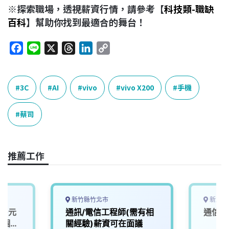
※探索職場，透視薪資行情，請參考【
科技類-職缺
百科
】幫助你找到最適合的舞台！
F
L
X
T
L
C
a
i
h
i
o
c
n
r
n
p
e
e
e
k
y
3C
AI
vivo
vivo X200
手機
b
a
e
L
o
d
d
i
蔡司
o
s
I
n
k
n
k
推薦工作
新竹縣竹北市
新北市
00元
通訊/電信工程師(需有相
通信/
4個
關經驗)薪資可在面議