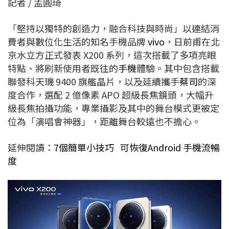
記者 / 孟圓琦
c
n
r
n
p
e
e
e
k
y
「堅持以獨特的創造力，融合科技與時尚」以連結消
b
a
e
L
費者與數位化生活的知名手機品牌
vivo
，日前甫在北
o
d
d
i
京水立方正式發表 X200 系列，這次搭載了多項亮眼
o
s
I
n
特點、將刷新使用者既往的
手機
體驗。其中包含搭載
k
n
k
聯發科天璣 9400 旗艦晶片，以及延續攜手
蔡司
的深
度合作，選配 2 億像素 APO 超級長焦鏡頭，大幅升
級長焦拍攝功能，專業攝影及其中的舞台模式更被定
位為「演唱會神器」，距離舞台較遠也不擔心。
延伸閱讀：
7個簡單小技巧 可恢復Android 手機流暢
度