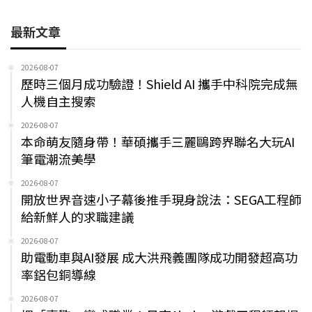
最新文章
2026-08-07
歷時三個月成功驗證！Shield AI 攜手中科院完成無
人機自主搜索
2026-08-07
本命萌友隨身帶！華碩攜手三麗鷗跨界聯名大玩AI
筆電潮流美學
2026-08-07
開放世界音速小子幕後推手現身說法：SEGA工程師
給新鮮人的求職建議
2026-08-07
助電動車與AI發展 成大洪飛義團隊成功開發超高功
率鋁包銅導線
2026-08-07