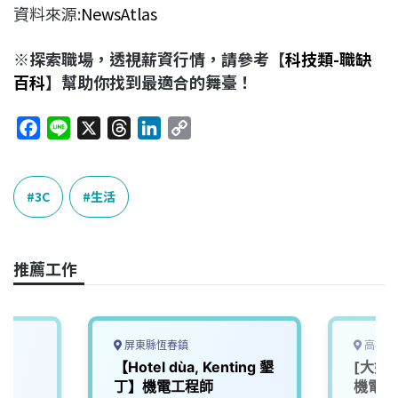
資料來源:
NewsAtlas
※探索職場，透視薪資行情，請參考【
科技類-職缺
百科
】幫助你找到最適合的舞臺！
F
L
X
T
L
C
a
i
h
i
o
c
n
r
n
p
e
e
e
k
y
3C
生活
b
a
e
L
o
d
d
i
o
s
I
n
推薦工作
k
n
k
屏東縣恆春鎮
高雄市
師
【Hotel dùa, Kenting 墾
[大好
丁】機電工程師
機電部