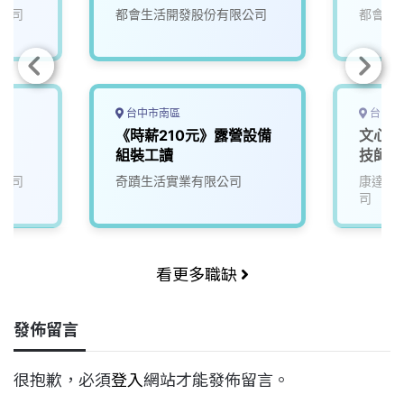
公司
都會生活開發股份有限公司
都會生
台中市南區
台中市
《時薪210元》露營設備
文心店
組裝工讀
技師_
公司
奇蹟生活實業有限公司
康達盛
司
看更多職缺
發佈留言
很抱歉，必須
登入
網站才能發佈留言。