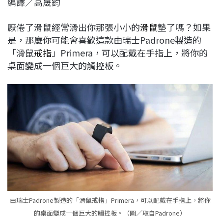
編譯／高晟鈞
c
n
r
n
p
e
e
e
k
y
厭倦了滑鼠經常滑出你那張小小的
滑鼠
墊了嗎？如果
b
a
e
L
是，那麼你可能會喜歡這款由瑞士Padrone製造的
o
d
d
i
「滑鼠
戒指
」Primera，可以配戴在手指上，將你的
o
s
I
n
桌面變成一個巨大的觸控板。
k
n
k
由瑞士Padrone製造的「滑鼠戒指」Primera，可以配戴在手指上，將你
的桌面變成一個巨大的觸控板。（圖／取自Padrone）