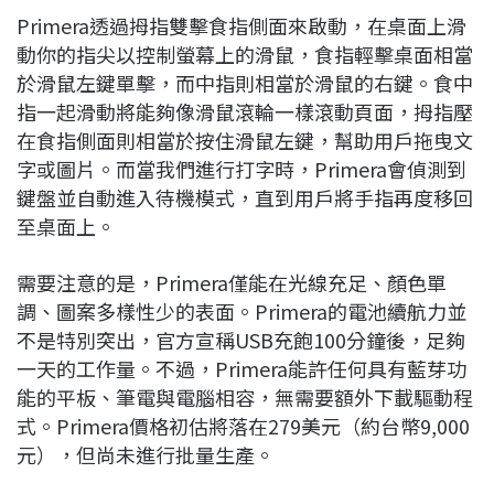
Primera透過拇指雙擊食指側面來啟動，在桌面上滑
動你的指尖以控制螢幕上的滑鼠，食指輕擊桌面相當
於滑鼠左鍵單擊，而中指則相當於滑鼠的右鍵。食中
指一起滑動將能夠像滑鼠滾輪一樣滾動頁面，拇指壓
在食指側面則相當於按住滑鼠左鍵，幫助用戶拖曳文
字或圖片。而當我們進行打字時，Primera會偵測到
鍵盤並自動進入待機模式，直到用戶將手指再度移回
至桌面上。
需要注意的是，Primera僅能在光線充足、顏色單
調、圖案多樣性少的表面。Primera的電池續航力並
不是特別突出，官方宣稱USB充飽100分鐘後，足夠
一天的工作量。不過，Primera能許任何具有藍芽功
能的平板、筆電與電腦相容，無需要額外下載驅動程
式。Primera價格初估將落在279美元（約台幣9,000
元），但尚未進行批量生產。