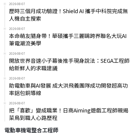
2026-08-07
歷時三個月成功驗證！Shield AI 攜手中科院完成無
人機自主搜索
2026-08-07
本命萌友隨身帶！華碩攜手三麗鷗跨界聯名大玩AI
筆電潮流美學
2026-08-07
開放世界音速小子幕後推手現身說法：SEGA工程師
給新鮮人的求職建議
2026-08-07
助電動車與AI發展 成大洪飛義團隊成功開發超高功
率鋁包銅導線
2026-08-07
把「喜歡」變成職業！日商Aiming遊戲工程師親揭
菜鳥到職人心路歷程
電動車機電整合工程師