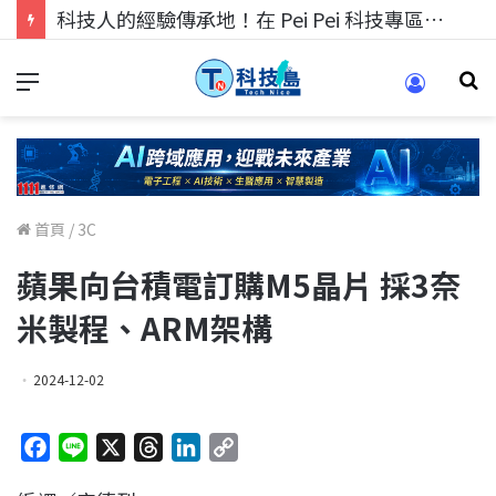
科技人找工作，就到TECH+ 科技專區!
首頁
/
3C
蘋果向台積電訂購M5晶片 採3奈
米製程、ARM架構
2024-12-02
F
L
X
T
L
C
a
i
h
i
o