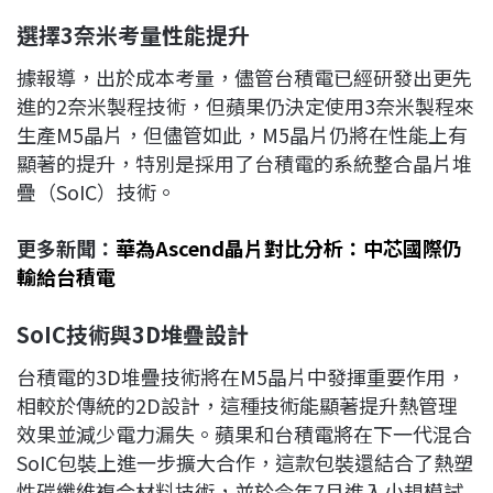
選擇3
奈米考量性能提升
據報導，出於成本考量，儘管台積電已經研發出更先
進的2奈米製程技術，但蘋果仍決定使用3奈米製程來
生產M5晶片，但儘管如此，M5晶片仍將在性能上有
顯著的提升，特別是採用了台積電的系統整合晶片堆
疊（SoIC）技術。
更多新聞：
華為Ascend晶片對比分析：中芯國際仍
輸給台積電
SoIC
技術與3D
堆疊設計
台積電的3D堆疊技術將在M5晶片中發揮重要作用，
相較於傳統的2D設計，這種技術能顯著提升熱管理
效果並減少電力漏失。蘋果和台積電將在下一代混合
SoIC包裝上進一步擴大合作，這款包裝還結合了熱塑
性碳纖維複合材料技術，並於今年7月進入小規模試