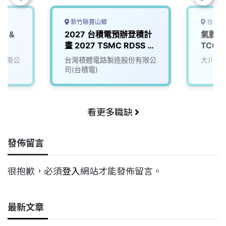
新竹縣寶山鄉
台南市
S &
2027 台積電預辦登積計
氣體系
畫 2027 TSMC RDSS &
TCG
eer
AO Program
tsmc)
有限公
台灣積體電路製造股份有限公
大川研
司(台積電)
看更多職缺
發佈留言
很抱歉，必須
登入
網站才能發佈留言。
最新文章