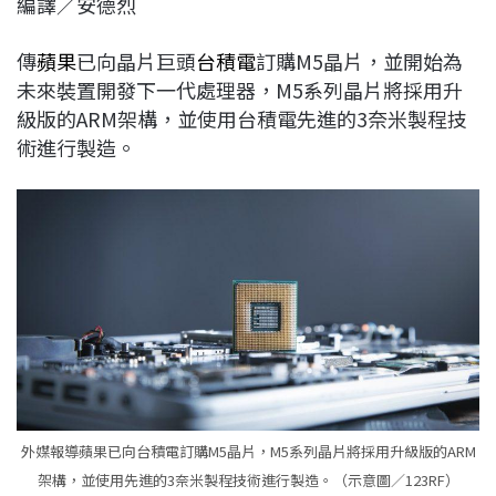
編譯／安德烈
c
n
r
n
p
e
e
e
k
y
傳
蘋果
已向晶片巨頭
台積電
訂購M5晶片，並開始為
b
a
e
L
未來裝置開發下一代處理器，M5系列晶片將採用升
o
d
d
i
級版的ARM架構，並使用台積電先進的3奈米製程技
o
s
I
n
術進行製造。
k
n
k
外媒報導蘋果已向台積電訂購M5晶片，M5系列晶片將採用升級版的ARM
架構，並使用先進的3奈米製程技術進行製造。（示意圖／123RF）