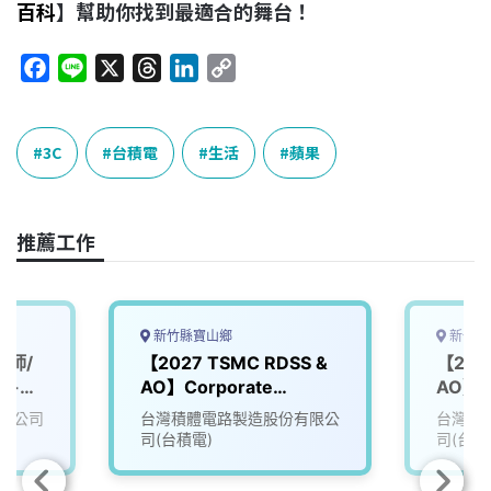
百科
】幫助你找到最適合的舞台！
F
L
X
T
L
C
a
i
h
i
o
c
n
r
n
p
e
e
e
k
y
3C
台積電
生活
蘋果
b
a
e
L
o
d
d
i
o
s
I
n
推薦工作
k
n
k
新竹縣寶山鄉
新竹縣
程師/
【2027 TSMC RDSS &
【202
科-台
AO】Corporate
AO】Pr
Planning Organization
(PE)
限公司
台灣積體電路製造股份有限公
台灣積
(CPO)
司(台積電)
司(台積