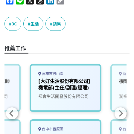
F
L
X
T
L
C
a
i
h
i
o
c
n
r
n
p
e
e
e
k
y
3C
生活
蘋果
b
a
e
L
o
d
d
i
o
s
I
n
推薦工作
k
n
k
高雄市鼓山區
新北市
工程師
[大好生活股份有限公司]
機電人
機電部(主任/副理/經理)
公司
都會生活開發股份有限公司
潤福生
台中市豐原區
台中市