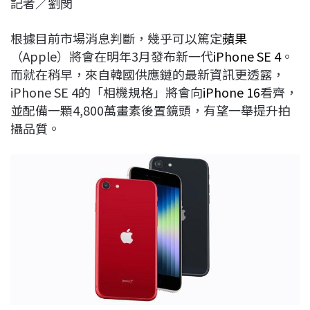
記者／劉閔
c
n
r
n
p
e
e
e
k
y
根據目前市場消息判斷，幾乎可以篤定
蘋果
b
a
e
L
（Apple）將會在明年3月發布新一代
iPhone SE 4
。
o
d
d
i
而就在稍早，來自韓國供應鏈的最新資訊更透露，
o
s
I
n
iPhone SE 4的「相機規格」將會向
iPhone 16
看齊，
k
n
k
並配備一顆4,800萬畫素後置鏡頭，有望一舉提升拍
攝品質。