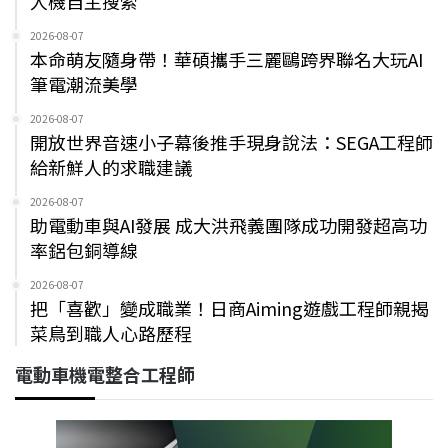
人機自主搜索
2026-08-07
本命萌友隨身帶！華碩攜手三麗鷗跨界聯名大玩AI
筆電潮流美學
2026-08-07
開放世界音速小子幕後推手現身說法：SEGA工程師
給新鮮人的求職建議
2026-08-07
助電動車與AI發展 成大洪飛義團隊成功開發超高功
率鋁包銅導線
2026-08-07
把「喜歡」變成職業！日商Aiming遊戲工程師親揭
菜鳥到職人心路歷程
電動車機電整合工程師