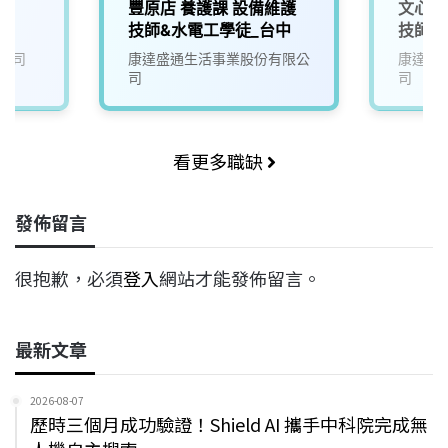
豐原店 養護課 設備維護
文心店
技師&水電工學徒_台中
技師_
公司
康達盛通生活事業股份有限公
康達盛
司
司
看更多職缺
發佈留言
很抱歉，必須
登入
網站才能發佈留言。
最新文章
2026-08-07
歷時三個月成功驗證！Shield AI 攜手中科院完成無