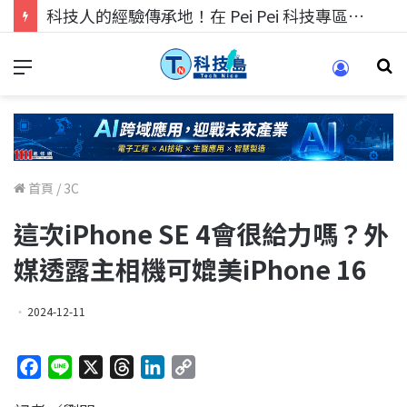
科技人的經驗傳承地！在 Pei Pei 科技專區，與學弟妹交流最硬核的技術
首頁
/
3C
這次iPhone SE 4會很給力嗎？外
媒透露主相機可媲美iPhone 16
2024-12-11
F
L
X
T
L
C
a
i
h
i
o