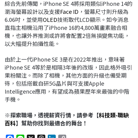
綜合先前傳聞，iPhone SE 4將採用類似iPhone 14的
瀏海螢幕設計以及支援
Face ID
，螢幕尺寸則升級為
6.06吋，並使用
OLED
技術取代LCD顯示。如今消息
直指主相機沿用了iPhone 16的4,800萬畫素融合相
機，也讓外界推測或許將會配置2倍無損變焦功能，
以大幅提升拍攝性能。
由於上一代iPhone SE 3是在2022年推出，意味著
iPhone SE 4等於是相隔3年後的改版，因此格外吸引
果粉關注。而除了相機，其他方面的升級也備受期
待，包括搭載自研5G晶片與可支援Apple
Intelligence應用，有望成為蘋果歷年來最強的中階
手機。
※探索職場，透視薪資行情，請參考【
科技類-職缺
百科
】幫助你找到最適合的舞台！