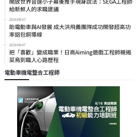
開放世界音速小子幕後推手現身說法：SEGA工程師
給新鮮人的求職建議
2026-08-07
助電動車與AI發展 成大洪飛義團隊成功開發超高功
率鋁包銅導線
2026-08-07
把「喜歡」變成職業！日商Aiming遊戲工程師親揭
菜鳥到職人心路歷程
電動車機電整合工程師