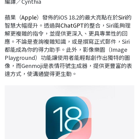
編譯／Cynthia
c
n
r
n
p
e
e
e
k
y
蘋果（
Apple
）發佈的iOS 18.2的最大亮點在於
Siri
的
b
a
e
L
智慧大幅提升。透過與
ChatGPT
的整合，Siri能夠理
o
d
d
i
解更複雜的指令，並提供更深入、更具專業性的回
o
s
I
n
應。不論是查詢複雜知識，或是撰寫正式郵件，Siri
k
n
k
都能成為你的得力助手。此外，影像樂園（Image
Playground）功能讓使用者能輕鬆創作出獨特的圖
像，而Genmoji是表情符號生成器，提供更豐富的表
達方式，使溝通變得更生動。