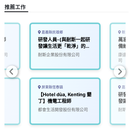
o
s
I
n
推薦工作
k
n
k
嘉義縣民雄鄉
新北市
程師
研發人員-(與耐斯一起研
萬家福
發讓生活更「乾淨」的未
備維護
來)2
北
公司
耐斯企業股份有限公司
康達盛
司
屏東縣恆春鎮
嘉義縣
【Hotel dùa, Kenting 墾
研發人
丁】機電工程師
發讓生
來)1
司
都會生活開發股份有限公司
耐斯企