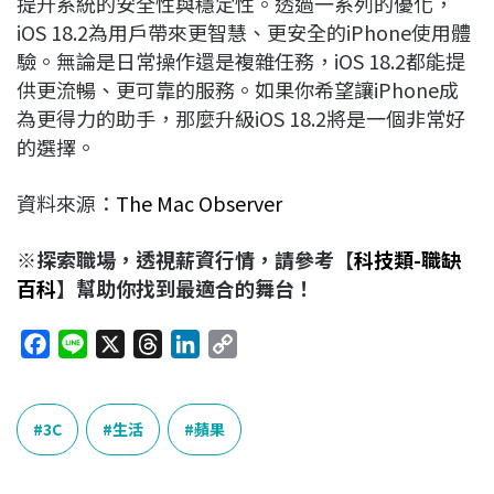
提升系統的安全性與穩定性。透過一系列的優化，
iOS 18.2為用戶帶來更智慧、更安全的iPhone使用體
驗。無論是日常操作還是複雜任務，iOS 18.2都能提
供更流暢、更可靠的服務。如果你希望讓iPhone成
為更得力的助手，那麼升級iOS 18.2將是一個非常好
的選擇。
資料來源：
The Mac Observer
※探索職場，透視薪資行情，請參考【
科技類-職缺
百科
】幫助你找到最適合的舞台！
F
L
X
T
L
C
a
i
h
i
o
c
n
r
n
p
e
e
e
k
y
3C
生活
蘋果
b
a
e
L
o
d
d
i