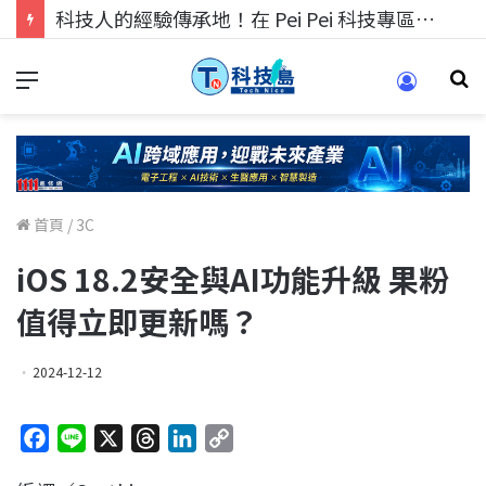
科技人的經驗傳承地！在 Pei Pei 科技專區，與學弟妹交流最硬核的技術
首頁
/
3C
iOS 18.2安全與AI功能升級 果粉
值得立即更新嗎？
2024-12-12
F
L
X
T
L
C
a
i
h
i
o