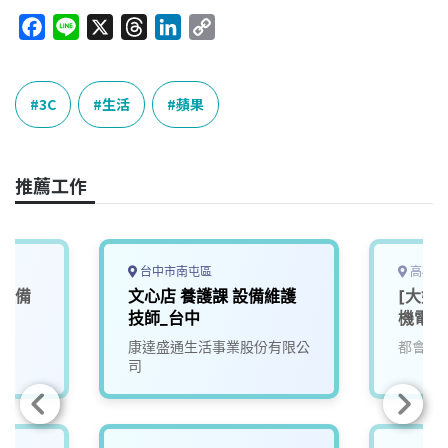
F
L
X
T
L
C
a
i
h
i
o
c
n
r
n
p
e
e
e
k
y
3C
生活
蘋果
b
a
e
L
o
d
d
i
o
s
I
n
推薦工作
k
n
k
台中市南屯區
高雄市
營設備
文心店 養護課 設備維護
[大好
技師_台中
機電部
康達盛通生活事業股份有限公
都會生
司