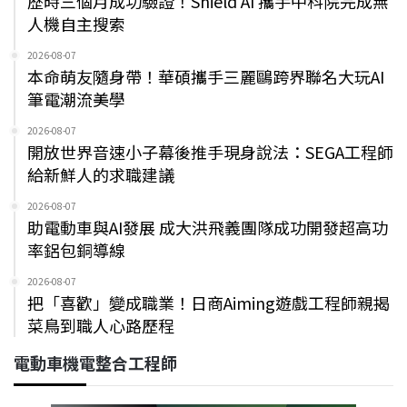
歷時三個月成功驗證！Shield AI 攜手中科院完成無
人機自主搜索
2026-08-07
本命萌友隨身帶！華碩攜手三麗鷗跨界聯名大玩AI
筆電潮流美學
2026-08-07
開放世界音速小子幕後推手現身說法：SEGA工程師
給新鮮人的求職建議
2026-08-07
助電動車與AI發展 成大洪飛義團隊成功開發超高功
率鋁包銅導線
2026-08-07
把「喜歡」變成職業！日商Aiming遊戲工程師親揭
菜鳥到職人心路歷程
電動車機電整合工程師