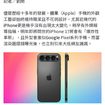
記者／劉閔
c
n
r
n
p
e
e
e
k
y
儘管歷經十多年的發展，
蘋果
（Apple）手機的外觀
b
a
e
L
工藝卻始終維持簡潔且不花俏設計，尤其近幾代的
o
d
d
i
iPhone
更是幾乎沒有出現太大變化。稍早有外媒報
o
s
I
n
導指稱，明年即將問世的iPhone 17將會有「爆炸性
k
n
k
革新」，且外型會激似
Google
Pixel系列手機。而當
渲染圖提錢曝光後，也立刻引來大批網友譏諷。