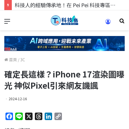
科技人的經驗傳承地！在 Pei Pei 科技專區，與學弟妹交流最硬核的技術
首頁
/
3C
確定長這樣？iPhone 17渲染圖曝
光 神似Pixel引來網友譏諷
2024-12-16
F
L
X
T
L
C
a
i
h
i
o