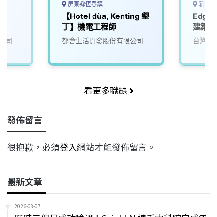
屏東縣恆春鎮
新北市
師
【Hotel dùa, Kenting 墾
Edge
丁】機電工程師
建築，
_技師
公司
都會生活開發股份有限公司
台灣寶
(相關
入培訓
看更多職缺
發佈留言
很抱歉，必須
登入
網站才能發佈留言。
最新文章
2026-08-07