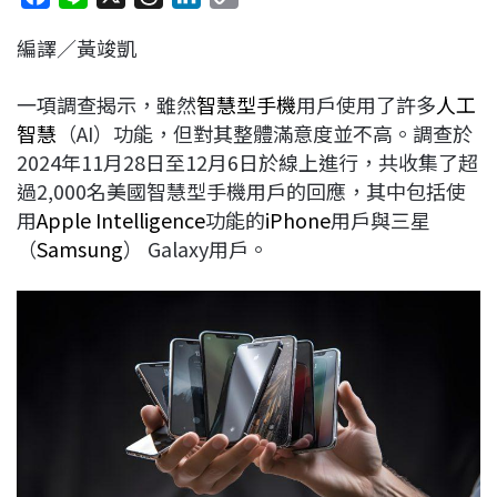
a
i
h
i
o
編譯／黃竣凱
c
n
r
n
p
e
e
e
k
y
一項調查揭示，雖然
智慧型手機
用戶使用了許多
人工
b
a
e
L
智慧
（AI）功能，但對其整體滿意度並不高。調查於
o
d
d
i
2024年11月28日至12月6日於線上進行，共收集了超
o
s
I
n
過2,000名美國智慧型手機用戶的回應，其中包括使
k
n
k
用
Apple Intelligence
功能的
iPhone
用戶與三星
（
Samsung
） Galaxy用戶。