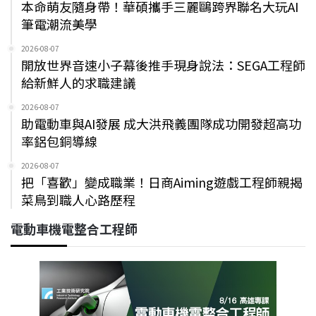
本命萌友隨身帶！華碩攜手三麗鷗跨界聯名大玩AI
筆電潮流美學
2026-08-07
開放世界音速小子幕後推手現身說法：SEGA工程師
給新鮮人的求職建議
2026-08-07
助電動車與AI發展 成大洪飛義團隊成功開發超高功
率鋁包銅導線
2026-08-07
把「喜歡」變成職業！日商Aiming遊戲工程師親揭
菜鳥到職人心路歷程
電動車機電整合工程師