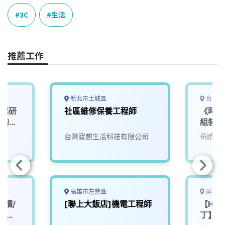
c
n
r
n
p
e
e
e
k
y
3C
生活
b
a
e
L
o
d
d
i
o
s
I
n
推薦工作
k
n
k
新北市土城區
台中市
一起研
社區維修保養工程師
《時薪
」的未
組裝工
台灣寶麒生活科技有限公司
奇蹟生
高雄市左營區
屏東縣
工讀/
[聯上大飯店]機電工程師
【Hote
時不超
丁】機