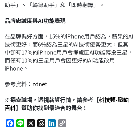
助手」、「轉錄助手」和「即時翻譯」。
品牌忠誠度與AI
功能表現
在品牌偏好方面，15%的iPhone用戶認為，蘋果的AI
技術更好，而6%認為三星的AI技術優勢更大，但其
中卻有17%的iPhone用戶會考慮因AI功能轉投三星，
而僅有10%的三星用戶會因更好的AI功能改用
iPhone。
參考資料：
zdnet
※探索職場，透視薪資行情，請參考【
科技類-職缺
百科
】幫助你找到最適合的舞台！
F
L
X
T
L
C
a
i
h
i
o