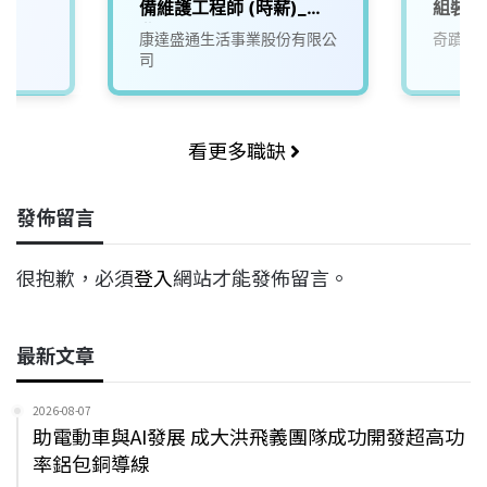
備維護工程師 (時薪)_新
組裝工
北
康達盛通生活事業股份有限公
奇蹟生
司
看更多職缺
發佈留言
很抱歉，必須
登入
網站才能發佈留言。
最新文章
2026-08-07
助電動車與AI發展 成大洪飛義團隊成功開發超高功
率鋁包銅導線