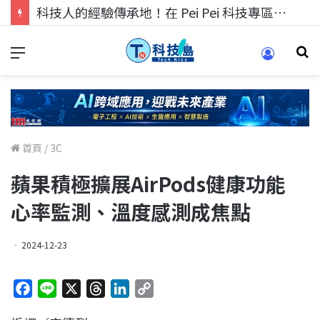
科技人找工作，就到TECH+ 科技專區!
首頁
/
3C
蘋果積極擴展AirPods健康功能
心率監測、溫度感測成焦點
2024-12-23
F
L
X
T
L
C
a
i
h
i
o