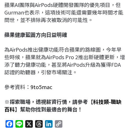
蘋果AI團隊與AirPods硬體開發團隊的優先項目，但
Gurman也表示，這項技術可能還需要幾年時間才能
問世，並不排除再次被取消的可能性。
蘋果健康藍圖方向日益明確
為AirPods推出健康功能符合蘋果的路線圖，今年早
些時候，蘋果就為AirPods Pro 2推出新硬體更新，增
添了聽力健康功能，甚至將AirPods升級為獲得FDA
認證的助聽器，引發市場關注。
參考資料：
9to5mac
※探索職場，透視薪資行情，請參考【
科技類-職缺
百科
】幫助你找到最適合的舞台！
F
L
X
T
L
C