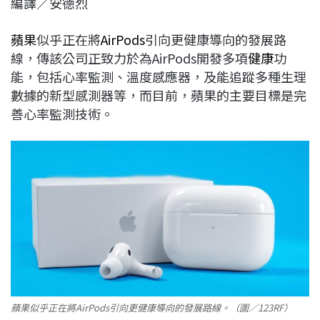
編譯／安德烈
c
n
r
n
p
e
e
e
k
y
蘋果
似乎正在將
AirPods
引向更健康導向的發展路
b
a
e
L
線，傳該公司正致力於為AirPods開發多項
健康
功
o
d
d
i
能，包括心率監測、溫度感應器，及能追蹤多種生理
o
s
I
n
數據的新型感測器等，而目前，蘋果的主要目標是完
k
n
k
善心率監測技術。
蘋果似乎正在將AirPods引向更健康導向的發展路線。（圖／123RF）