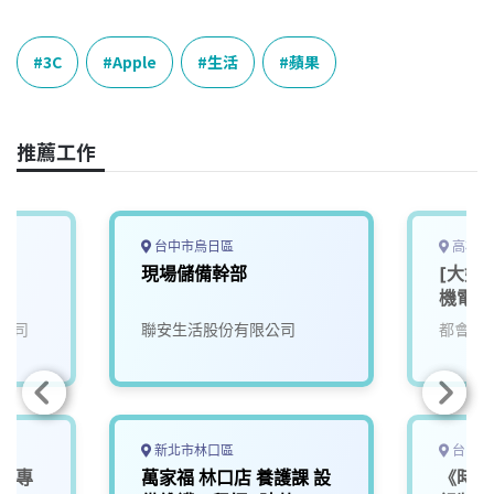
a
i
h
i
o
c
n
r
n
p
e
e
e
k
y
3C
Apple
生活
蘋果
b
a
e
L
o
d
d
i
o
s
I
n
推薦工作
k
n
k
台中市烏日區
高雄市
師
現場儲備幹部
[大好
機電部
公司
聯安生活股份有限公司
都會生
新北市林口區
台中市
le專
萬家福 林口店 養護課 設
《時薪