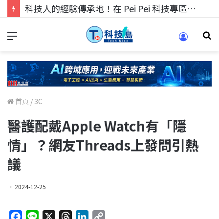
科技人的經驗傳承地！在 Pei Pei 科技專區，與學弟妹交流最硬核的技術
首頁
/
3C
醫護配戴Apple Watch有「隱
情」？網友Threads上發問引熱
議
2024-12-25
F
L
X
T
L
C