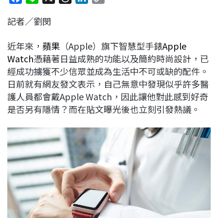
a
i
h
i
o
記者／劉閔
c
n
r
n
p
e
e
e
k
y
近年來，
蘋果
（Apple）旗下智慧型手錶
Apple
b
a
e
L
Watch
憑藉著日益成熟的功能以及簡約時尚設計，已
o
d
d
i
經成功擄獲不少信眾並成為生活中不可或缺的配件。
o
s
I
n
日前就有網友發文表示，自己無意中發現似乎許多醫
k
n
k
護人員都會戴Apple Watch，因此讓他對此感到好奇
是否另有隱情？而在貼文曝光後也立刻引發熱議。