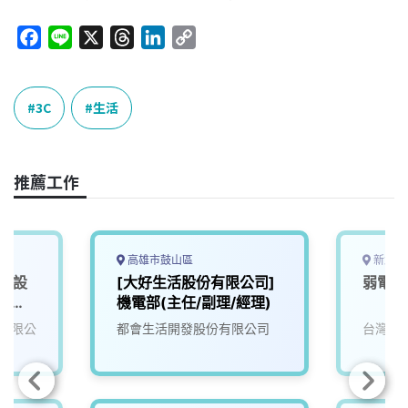
F
L
X
T
L
C
a
i
h
i
o
c
n
r
n
p
e
e
e
k
y
3C
生活
b
a
e
L
o
d
d
i
o
s
I
n
推薦工作
k
n
k
高雄市鼓山區
新北市
課 設
[大好生活股份有限公司]
弱電工
)_新
機電部(主任/副理/經理)
有限公
都會生活開發股份有限公司
台灣寶