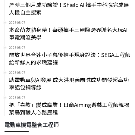
歷時三個月成功驗證！Shield AI 攜手中科院完成無
人機自主搜索
2026-08-07
本命萌友隨身帶！華碩攜手三麗鷗跨界聯名大玩AI
筆電潮流美學
2026-08-07
開放世界音速小子幕後推手現身說法：SEGA工程師
給新鮮人的求職建議
2026-08-07
助電動車與AI發展 成大洪飛義團隊成功開發超高功
率鋁包銅導線
2026-08-07
把「喜歡」變成職業！日商Aiming遊戲工程師親揭
菜鳥到職人心路歷程
電動車機電整合工程師