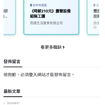
台中市南區
台中市
一起研
《時薪210元》露營設備
豐原店
」的未
組裝工讀
技師&
奇蹟生活實業有限公司
康達盛
司
看更多職缺
發佈留言
很抱歉，必須
登入
網站才能發佈留言。
最新文章
2026-08-07