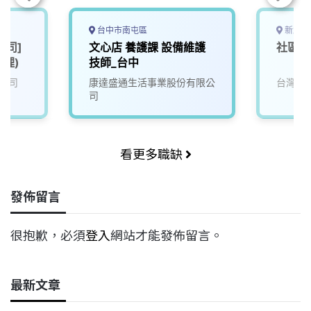
台中市南屯區
新北市
公司]
文心店 養護課 設備維護
社區維
經理)
技師_台中
公司
康達盛通生活事業股份有限公
台灣寶
司
看更多職缺
發佈留言
很抱歉，必須
登入
網站才能發佈留言。
最新文章