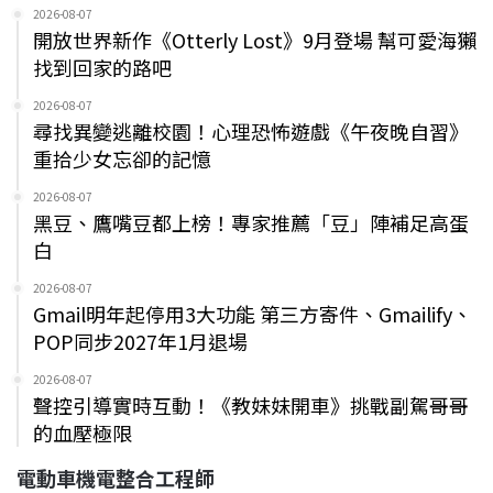
2026-08-07
開放世界新作《Otterly Lost》9月登場 幫可愛海獺
找到回家的路吧
2026-08-07
尋找異變逃離校園！心理恐怖遊戲《午夜晚自習》
重拾少女忘卻的記憶
2026-08-07
黑豆、鷹嘴豆都上榜！專家推薦「豆」陣補足高蛋
白
2026-08-07
Gmail明年起停用3大功能 第三方寄件、Gmailify、
POP同步2027年1月退場
2026-08-07
聲控引導實時互動！《教妹妹開車》挑戰副駕哥哥
的血壓極限
電動車機電整合工程師