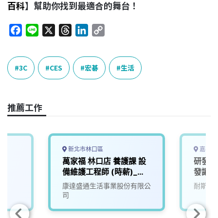
百科
】幫助你找到最適合的舞台！
F
L
X
T
L
C
a
i
h
i
o
c
n
r
n
p
e
e
e
k
y
3C
CES
宏碁
生活
b
a
e
L
o
d
d
i
o
s
I
n
推薦工作
k
n
k
新北市林口區
嘉義縣
萬家福 林口店 養護課 設
研發人
備維護工程師 (時薪)_新
發讓生
北
來)1
司
康達盛通生活事業股份有限公
耐斯企
司