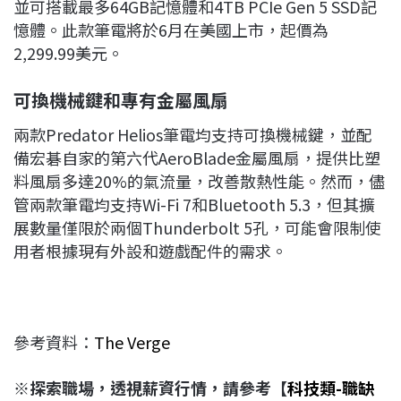
並可搭載最多64GB記憶體和4TB PCIe Gen 5 SSD記
憶體。此款筆電將於6月在美國上市，起價為
2,299.99美元。
可換機械鍵和專有金屬風扇
兩款Predator Helios筆電均支持可換機械鍵，並配
備宏碁自家的第六代AeroBlade金屬風扇，提供比塑
料風扇多達20%的氣流量，改善散熱性能。然而，儘
管兩款筆電均支持Wi-Fi 7和Bluetooth 5.3，但其擴
展數量僅限於兩個Thunderbolt 5孔，可能會限制使
用者根據現有外設和遊戲配件的需求。
參考資料：
The Verge
※探索職場，透視薪資行情，請參考【
科技類-職缺