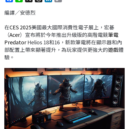
a
i
h
i
o
編譯／安德烈
c
n
r
n
p
e
e
e
k
y
在
CES 2025
美國最大國際消費性電子展上，宏碁
b
a
e
L
（
Acer
）宣布將於今年推出升級版的高階電競
筆電
o
d
d
i
Predator
Helios 18和16，新款筆電將在顯示器和內
o
s
I
n
部配置上帶來顯著提升，為玩家提供更強大的
遊戲
體
k
n
k
驗。