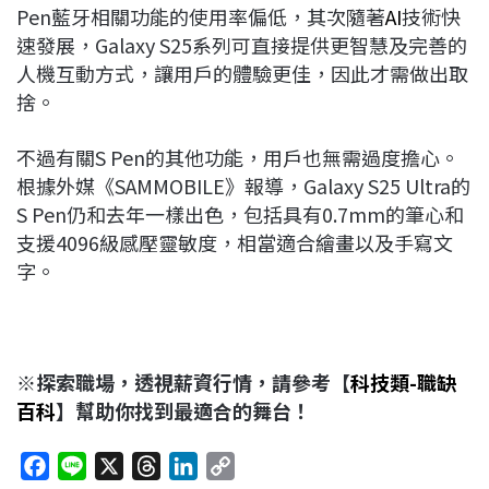
Pen藍牙相關功能的使用率偏低，其次隨著
AI
技術快
速發展，Galaxy S25系列可直接提供更智慧及完善的
人機互動方式，讓用戶的體驗更佳，因此才需做出取
捨。
不過有關S Pen的其他功能，用戶也無需過度擔心。
根據外媒《SAMMOBILE》報導，Galaxy S25 Ultra的
S Pen仍和去年一樣出色，包括具有0.7mm的筆心和
支援4096級感壓靈敏度，相當適合繪畫以及手寫文
字。
※探索職場，透視薪資行情，請參考【
科技類-職缺
百科
】幫助你找到最適合的舞台！
F
L
X
T
L
C