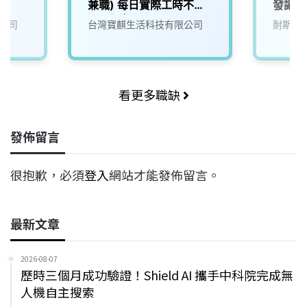
兼職) 每日實際工時不超
發讓生
過6小時
來)1
公司
台灣寶麒生活科技有限公司
耐斯企
看更多職缺
發佈留言
很抱歉，必須
登入
網站才能發佈留言。
最新文章
2026-08-07
歷時三個月成功驗證！Shield AI 攜手中科院完成無
人機自主搜索