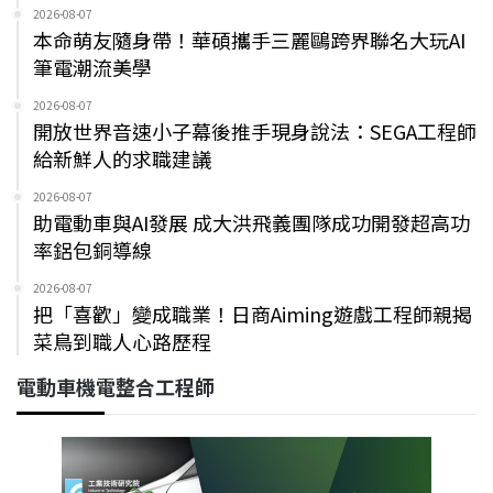
2026-08-07
本命萌友隨身帶！華碩攜手三麗鷗跨界聯名大玩AI
筆電潮流美學
2026-08-07
開放世界音速小子幕後推手現身說法：SEGA工程師
給新鮮人的求職建議
2026-08-07
助電動車與AI發展 成大洪飛義團隊成功開發超高功
率鋁包銅導線
2026-08-07
把「喜歡」變成職業！日商Aiming遊戲工程師親揭
菜鳥到職人心路歷程
電動車機電整合工程師