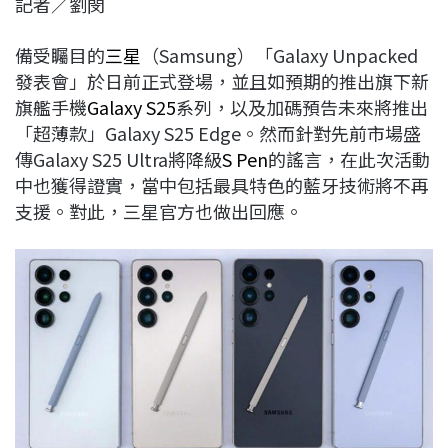
記者／劉閔
c
n
r
n
p
e
e
e
k
y
備受矚目的
三星
（Samsung）「Galaxy Unpacked
b
a
e
L
發表會」於日前正式登場，並且如預期的推出旗下新
o
d
d
i
旗艦手機
Galaxy S25
系列，以及加碼預告未來將推出
o
s
I
n
「超薄款」Galaxy S25 Edge。然而針對先前市場盛
k
n
k
傳Galaxy S25 Ultra將降級
S Pen
的謠言，在此次活動
中也獲得證實，當中包括最具特色的藍牙技術將不再
支援。對此，三星官方也做出回應。