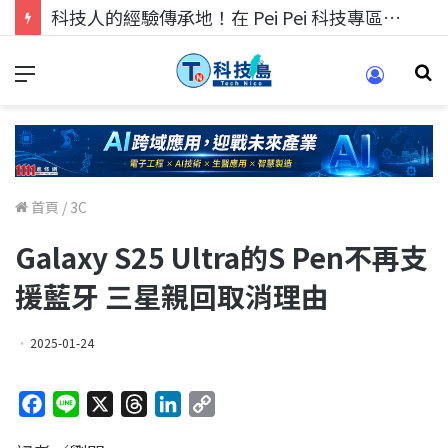
科技人的經驗傳承地！在 Pei Pei 科技專區，與學弟妹交流最硬核的技術
首頁
/
3C
Galaxy S25 Ultra的S Pen不再支
援藍牙 三星親回取消理由
2025-01-24
F
L
X
T
L
C
a
i
h
i
o