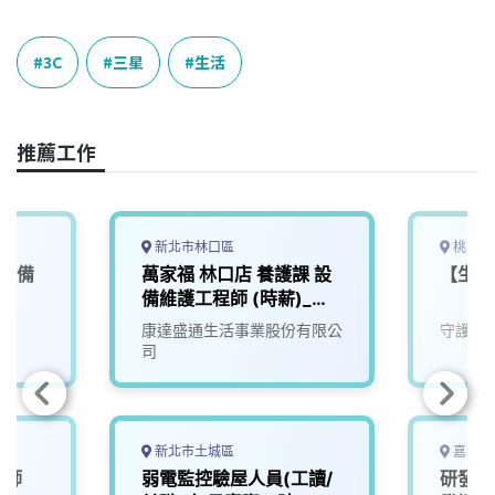
a
i
h
i
o
c
n
r
n
p
e
e
e
k
y
3C
三星
生活
b
a
e
L
o
d
d
i
o
s
I
n
推薦工作
k
n
k
新北市林口區
桃園市
營設備
萬家福 林口店 養護課 設
【生產
備維護工程師 (時薪)_新
北
康達盛通生活事業股份有限公
守護家
司
新北市土城區
嘉義縣
程師
弱電監控驗屋人員(工讀/
研發人