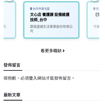
台中市南屯區
桃園市
師
文心店 養護課 設備維護
【生產
技師_台中
公司
康達盛通生活事業股份有限公
守護家
司
看更多職缺
發佈留言
很抱歉，必須
登入
網站才能發佈留言。
最新文章