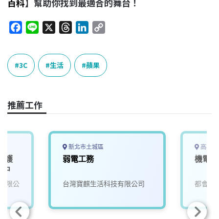
百科
】幫助你找到最適合的舞台！
F
L
X
T
L
C
a
i
h
i
o
c
n
r
n
p
e
e
e
k
y
3C
生活
蘋果
b
a
e
L
o
d
d
i
o
s
I
n
推薦工作
k
n
k
新北市土城區
高雄市
維護
弱電工務
機電部
台中
有限公
台灣寶麒生活科技有限公司
都會生