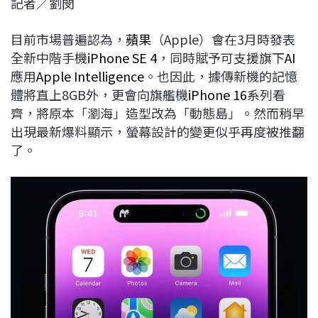
記者／劉閔
c
n
r
n
p
e
e
e
k
y
目前市場普遍認為，
蘋果
（Apple）會在3月時發表
b
a
e
L
全新中階手機
iPhone SE 4
，同時賦予可支援旗下
AI
o
d
d
i
應用
Apple Intelligence
。也因此，據傳新機的記憶
o
s
I
n
體將直上8GB外，更會向旗艦機
iPhone 16
系列看
k
n
k
齊，將原本「瀏海」造型改為「動態島」。然而稍早
出現最新爆料顯示，螢幕設計的變更似乎再度被推翻
了。