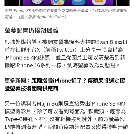
對於iPhone SE 4將維持瀏海造型亦或動態島螢幕，目前消息仍無法做出
定論。（圖／取自 Apple YouTube ）
螢幕配置仍撲朔迷離
根據外媒報導，被網友譽為爆料大神的Evan Blass日
前在社群平台X（前稱Twitter）上分享一張自稱為
iPhone SE 4的諜照，並且從圖片上可以清楚看到新
機跟iPhone 16系列一樣，瀏海螢幕改為動態島。
更多新聞：
距離摺疊iPhone近了？傳蘋果將選定摺
疊螢幕技術關鍵供應商
另一位爆料者Majin Bu則是直接秀出iPhone SE 4的
模型機影片，除了可以看到背面為1顆鏡頭、底部為
Type-C
接孔、右側沒有相機控制鍵外，前方螢幕卻
仍維持瀏海造型，瞬間再度讓這配置又變得撲朔迷離