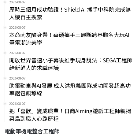
2026-08-07
歷時三個月成功驗證！Shield AI 攜手中科院完成無
人機自主搜索
2026-08-07
本命萌友隨身帶！華碩攜手三麗鷗跨界聯名大玩AI
筆電潮流美學
2026-08-07
開放世界音速小子幕後推手現身說法：SEGA工程師
給新鮮人的求職建議
2026-08-07
助電動車與AI發展 成大洪飛義團隊成功開發超高功
率鋁包銅導線
2026-08-07
把「喜歡」變成職業！日商Aiming遊戲工程師親揭
菜鳥到職人心路歷程
電動車機電整合工程師