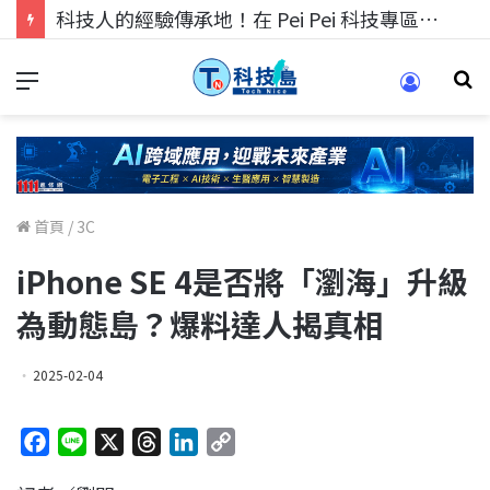
科技人的經驗傳承地！在 Pei Pei 科技專區，與學弟妹交流最硬核的技術
首頁
/
3C
iPhone SE 4是否將「瀏海」升級
為動態島？爆料達人揭真相
2025-02-04
F
L
X
T
L
C
a
i
h
i
o