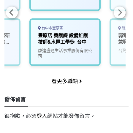
台中市豐原區
新北市
一起研
豐原店 養護課 設備維護
弱電監
」的未
技師&水電工學徒_台中
兼職)
過6小
康達盛通生活事業股份有限公
台灣寶
司
看更多職缺
發佈留言
很抱歉，必須
登入
網站才能發佈留言。