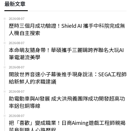
最新文章
2026-08-07
歷時三個月成功驗證！Shield AI 攜手中科院完成無
人機自主搜索
2026-08-07
本命萌友隨身帶！華碩攜手三麗鷗跨界聯名大玩AI
筆電潮流美學
2026-08-07
開放世界音速小子幕後推手現身說法：SEGA工程師
給新鮮人的求職建議
2026-08-07
助電動車與AI發展 成大洪飛義團隊成功開發超高功
率鋁包銅導線
2026-08-07
把「喜歡」變成職業！日商Aiming遊戲工程師親揭
菜鳥到職人心路歷程