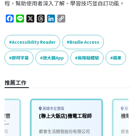
程，幫助使用者深入了解、學習技巧並自訂功能。
F
L
X
T
L
C
a
i
h
i
o
c
n
r
n
p
e
e
e
k
y
Accessibility Reader
Braille Access
b
a
e
L
o
d
d
i
即時字幕
放大鏡App
無障礙體驗
蘋果
o
s
I
n
k
n
k
推薦工作
高雄市左營區
高雄市
，智慧
[聯上大飯店]機電工程師
機電部
控工程
務人員
公司
都會生活開發股份有限公司
都會生
迎加