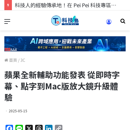
科技人找工作，就到TECH+ 科技專區!
首頁
/
3C
蘋果全新輔助功能發表 從即時字
幕、點字到Mac版放大鏡升級體
驗
2025-05-15
F
L
X
T
L
C