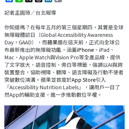
a
i
h
i
o
記者孟圓琦／台北報導
c
n
r
n
p
e
e
e
k
y
你知道嗎？在每年五月的第三個星期四，其實是全球
b
a
e
L
無障礙體認日（Global Accessibility Awareness
o
d
d
i
Day，GAAD），而
蘋果
選在這天前，正式向全球公
o
s
I
n
布最新推出的無障礙
功能
，涵蓋
iPhone
、iPad、
k
n
k
Mac、Apple Watch與Vision Pro等全產品線，提供
了文字放大、語音控制、旁白等標籤，強調以AI與跨
裝置整合，協助視障、聽障、語言障礙及行動不便者
突破數位鴻溝。蘋果並首度於
App Store
引入
「Accessibility Nutrition Labels」，讓用戶一目了
然App的輔助支援，進一步推動數位平權。