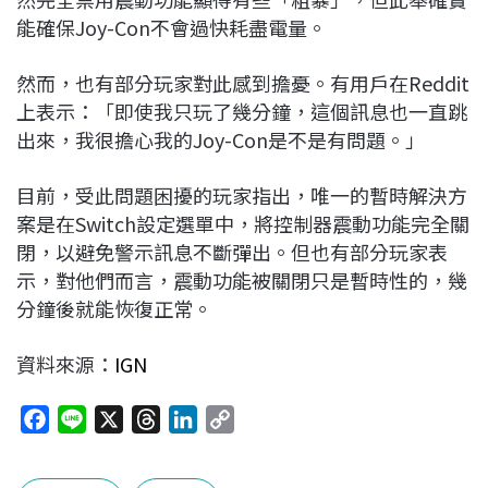
能確保Joy-Con不會過快耗盡電量。
然而，也有部分玩家對此感到擔憂。有用戶在Reddit
上表示：「即使我只玩了幾分鐘，這個訊息也一直跳
出來，我很擔心我的Joy-Con是不是有問題。」
目前，受此問題困擾的玩家指出，唯一的暫時解決方
案是在Switch設定選單中，將控制器震動功能完全關
閉，以避免警示訊息不斷彈出。但也有部分玩家表
示，對他們而言，震動功能被關閉只是暫時性的，幾
分鐘後就能恢復正常。
資料來源：
IGN
F
L
X
T
L
C
a
i
h
i
o
c
n
r
n
p