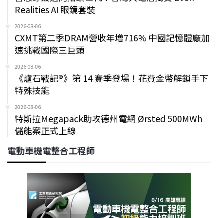
Realities AI 眼鏡套裝
2026-08-06
CXMT第二季DRAM營收年增716% 中國記憶體廠加
速挑戰國際三巨頭
2026-08-06
《爐石戰記®》第 14 賽季登場！花費金幣解鎖手下
特殊技能
2026-08-06
特斯拉Megapack助攻德州電網 Ørsted 500MWh
儲能案正式上線
電動車機電整合工程師