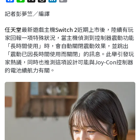
a
i
h
i
o
記者彭夢竺／編譯
c
n
r
n
p
e
e
e
k
y
任天堂
最新遊戲主機
Switch 2
近期上市後，陸續有玩
b
a
e
L
家回報一項特殊狀況，當主機偵測到控制器震動功能
o
d
d
i
「長時間使用」時，會自動關閉震動效果，並跳出
o
s
I
n
「震動已因長時間使用而關閉」的訊息。此舉引發玩
k
n
k
家熱議，同時也推測這項設計可能與Joy-Con控制器
的電池續航力有關。