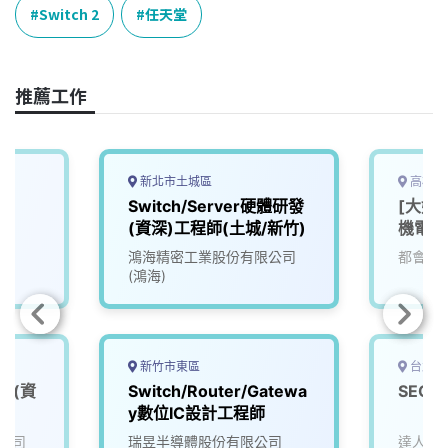
e
e
e
k
y
Switch 2
任天堂
b
a
e
L
o
d
d
i
o
s
I
n
推薦工作
k
n
k
新北市土城區
高雄市
Switch/Server硬體研發
[大好
(資深)工程師(土城/新竹)
機電部
鴻海精密工業股份有限公司
都會生
(鴻海)
新竹市東區
台北市
設計(資
Switch/Router/Gatewa
SEO 
城)
y數位IC設計工程師
公司
瑞昱半導體股份有限公司
達人網