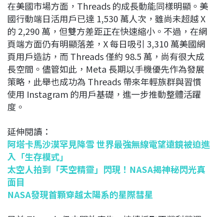
在美國市場方面，Threads 的成長動能同樣明顯。美
國行動端日活用戶已達 1,530 萬人次，雖尚未超越 X
的 2,290 萬，但雙方差距正在快速縮小。不過，在網
頁端方面仍有明顯落差，X 每日吸引 3,310 萬美國網
頁用戶造訪，而 Threads 僅約 98.5 萬，尚有很大成
長空間。儘管如此，Meta 長期以手機優先作為發展
策略，此舉也成功為 Threads 帶來年輕族群與習慣
使用 Instagram 的用戶基礎，進一步推動整體活躍
度。
延伸閱讀：
阿塔卡馬沙漠罕見降雪 世界最強無線電望遠鏡被迫進
入「生存模式」
太空人拍到「天空精靈」閃現！NASA揭神秘閃光真
面目
NASA發現首顆穿越太陽系的星際彗星