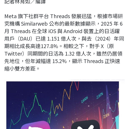
記者林育如／編譯
c
n
r
n
p
e
e
e
k
y
Meta 旗下社群平台 Threads 發展迅猛，根據市場研
b
a
e
L
究機構 Similarweb 公布的最新數據顯示，2025 年 6
o
d
d
i
月 Threads 在全球 iOS 與 Android 裝置上的日活躍
o
s
I
n
用戶（DAU）已達 1.151 億人次，與去（2024）年同
k
n
k
期相比成長高達127.8%。相較之下，對手 X（原
Twitter）同期間的日活為 1.32 億人次，雖然仍居領
先地位，但年減幅達 15.2%，顯示 Threads 正快速
縮小雙方差距。