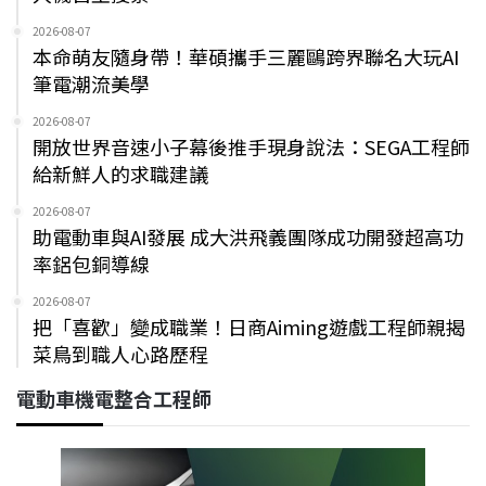
2026-08-07
本命萌友隨身帶！華碩攜手三麗鷗跨界聯名大玩AI
筆電潮流美學
2026-08-07
開放世界音速小子幕後推手現身說法：SEGA工程師
給新鮮人的求職建議
2026-08-07
助電動車與AI發展 成大洪飛義團隊成功開發超高功
率鋁包銅導線
2026-08-07
把「喜歡」變成職業！日商Aiming遊戲工程師親揭
菜鳥到職人心路歷程
電動車機電整合工程師