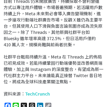
目前 Threads 仍未開放廣告，持續採取不營利營運
方式以專注用戶體驗。市場普遍預期，若活躍用戶數
持續上升，Meta 未來勢必會導入廣告變現機制，進
一步搶攻行動端社群廣告市場。反觀 X 雖仍為主要平
台，但其使用人口下滑與負面言論氛圍亦成為流失原
因之一。除了 Threads，其他新興社群平台如
Bluesky 雖年增率高達 372.5%，但日活用戶僅約
410 萬人次，規模尚難與前兩者抗衡。
社群平台戰局持續升溫，Meta 在 Threads 上的佈局
已初見成效。若能持續鞏固行動端優勢並改善網頁端
體驗，加上與 Instagram 的深度整合，有望成為新一
代社群主力平台。未來誰能真正接替 Twitter 昔日地
位，將成為全球科技產業關注焦點。
資料來源：
TechCrunch
F
L
X
T
L
C