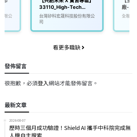
北市
【共創未來 X 實習專區】
【全聯
33110_High-Tech
廠-工
Facility Internship
有限公
台灣矽科宏晟科技股份有限公
全聯實
Program
司
看更多職缺
發佈留言
很抱歉，必須
登入
網站才能發佈留言。
最新文章
2026-08-07
歷時三個月成功驗證！Shield AI 攜手中科院完成無
人機自主搜索