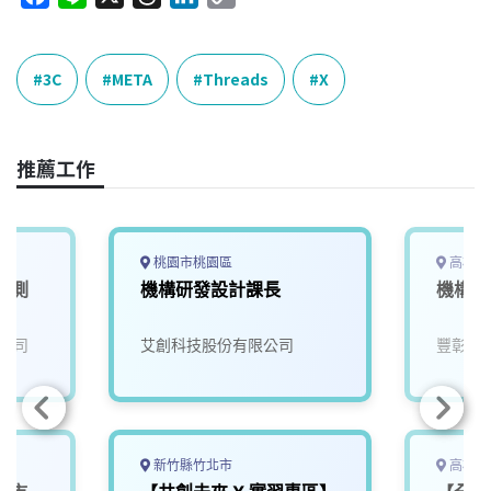
a
i
h
i
o
c
n
r
n
p
e
e
e
k
y
3C
META
Threads
X
b
a
e
L
o
d
d
i
o
s
I
n
推薦工作
k
n
k
桃園市桃園區
高雄市
學測
機構研發設計課長
機構工
公司
艾創科技股份有限公司
豐彰國
新竹縣竹北市
高雄市