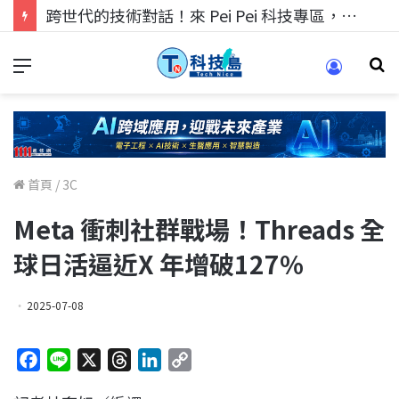
跨世代的技術對話！來 Pei Pei 科技專區，用專業洞察引領學弟妹成長
首頁
/
3C
Meta 衝刺社群戰場！Threads 全
球日活逼近X 年增破127%
2025-07-08
F
L
X
T
L
C
a
i
h
i
o