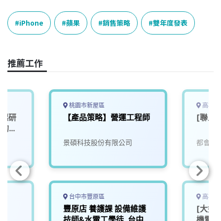
c
n
r
n
p
e
e
e
k
y
iPhone
蘋果
銷售策略
雙年度發表
b
a
e
L
o
d
d
i
o
s
I
n
推薦工作
k
n
k
桃園市新屋區
高雄市
一起研
【產品策略】營運工程師
[聯上
」的未
景碩科技股份有限公司
都會生
台中市豐原區
高雄市
豐原店 養護課 設備維護
[大好
技師&水電工學徒_台中
機電部