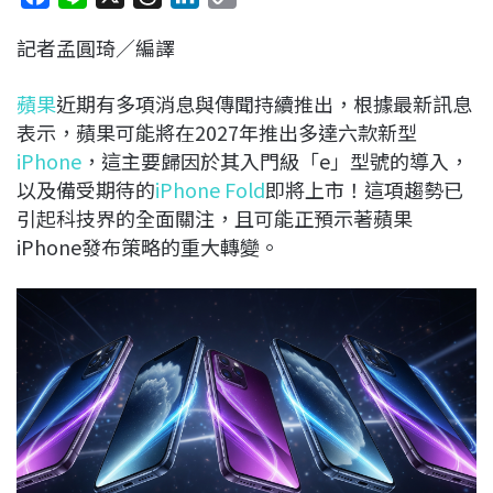
a
i
h
i
o
記者孟圓琦／編譯
c
n
r
n
p
e
e
e
k
y
蘋果
近期有多項消息與傳聞持續推出，根據最新訊息
b
a
e
L
表示，蘋果可能將在2027年推出多達六款新型
o
d
d
i
iPhone
，這主要歸因於其入門級「e」型號的導入，
o
s
I
n
以及備受期待的
iPhone Fold
即將上市！這項趨勢已
k
n
k
引起科技界的全面關注，且可能正預示著蘋果
iPhone發布策略的重大轉變。