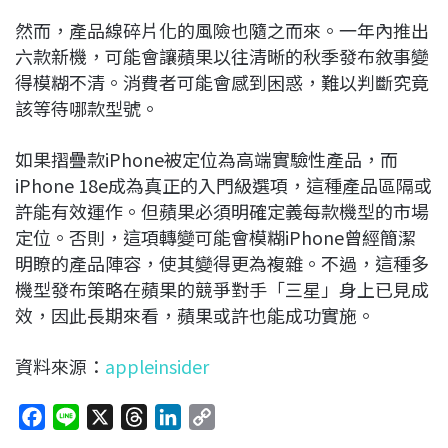
然而，產品線碎片化的風險也隨之而來。一年內推出
六款新機，可能會讓蘋果以往清晰的秋季發布敘事變
得模糊不清。消費者可能會感到困惑，難以判斷究竟
該等待哪款型號。
如果摺疊款iPhone被定位為高端實驗性產品，而
iPhone 18e成為真正的入門級選項，這種產品區隔或
許能有效運作。但蘋果必須明確定義每款機型的市場
定位。否則，這項轉變可能會模糊iPhone曾經簡潔
明瞭的產品陣容，使其變得更為複雜。不過，這種多
機型發布策略在蘋果的競爭對手「三星」身上已見成
效，因此長期來看，蘋果或許也能成功實施。
資料來源：
appleinsider
F
L
X
T
L
C
a
i
h
i
o