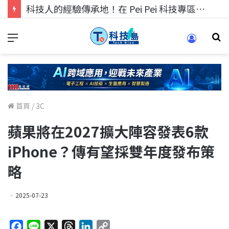
科技人的經驗傳承地！在 Pei Pei 科技專區，與學弟妹交流最硬核的技術
首頁
/
3C
蘋果將在2027擴大陣容發表6款
iPhone？傳有望採雙年度發布策
略
2025-07-23
F
L
X
T
L
C