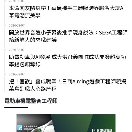
2026-08-07
本命萌友隨身帶！華碩攜手三麗鷗跨界聯名大玩AI
筆電潮流美學
2026-08-07
開放世界音速小子幕後推手現身說法：SEGA工程師
給新鮮人的求職建議
2026-08-07
助電動車與AI發展 成大洪飛義團隊成功開發超高功
率鋁包銅導線
2026-08-07
把「喜歡」變成職業！日商Aiming遊戲工程師親揭
菜鳥到職人心路歷程
電動車機電整合工程師