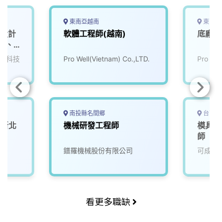
東南亞越南
東南亞
具設計
軟體工程師(越南)
底廠化
ks、
電科技
Pro Well(Vietnam) Co.,LTD.
Pro Wel
南投縣名間鄉
台南市
(新北
機械研發工程師
模具類
師
鐠羅機械股份有限公司
可成科
看更多職缺