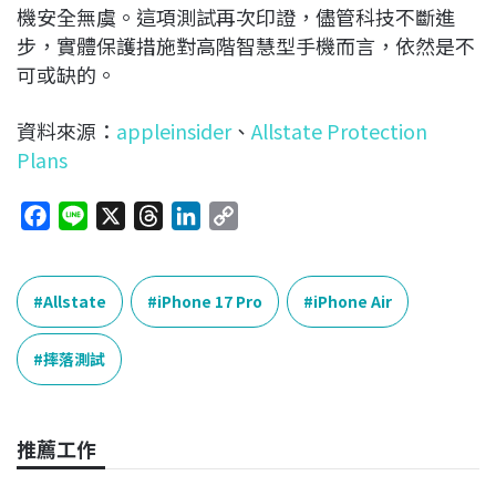
機安全無虞。這項測試再次印證，儘管科技不斷進
步，實體保護措施對高階智慧型手機而言，依然是不
可或缺的。
資料來源：
appleinsider
、
Allstate Protection
Plans
F
L
X
T
L
C
a
i
h
i
o
c
n
r
n
p
e
e
e
k
y
Allstate
iPhone 17 Pro
iPhone Air
b
a
e
L
o
d
d
i
摔落測試
o
s
I
n
k
n
k
推薦工作