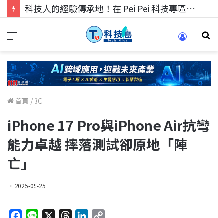
科技人找工作，就到TECH+ 科技專區!
首頁
/
3C
iPhone 17 Pro與iPhone Air抗彎
能力卓越 摔落測試卻原地「陣
亡」
2025-09-25
F
L
X
T
L
C