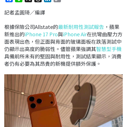
a
i
h
i
o
記者孟圓琦／編譯
c
n
r
n
p
e
e
e
k
y
根據保險公司Allstate的
最新耐用性測試報告
，蘋果
b
a
e
L
新推出的
iPhone 17 Pro
與
iPhone Air
在抗彎曲壓力方
o
d
d
i
面表現出色，但正面與背面的玻璃面板在跌落測試中
o
s
I
n
仍顯示出高度的脆弱性。儘管蘋果強調其
智慧型手機
k
n
k
具備前所未有的堅固與耐用性，測試結果顯示，消費
者仍有必要為其昂貴的新機提供額外保護。