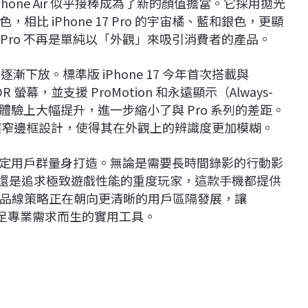
one Air 似乎接棒成為了新的顏值擔當。它採用拋光
比 iPhone 17 Pro 的宇宙橘、藍和銀色，更顯
17 Pro 不再是單純以「外觀」來吸引消費者的產品。
漸下放。標準版 iPhone 17 今年首次搭載與
ina XDR 螢幕，並支援 ProMotion 和永遠顯示（Always-
螢幕體驗上大幅提升，進一步縮小了與 Pro 系列的差距。
列相同的超窄邊框設計，使得其在外觀上的辨識度更加模糊。
似乎是為特定用戶群量身打造。無論是需要長時間錄影的行動影
能，還是追求極致遊戲性能的重度玩家，這款手機都提供
品線策略正在朝向更清晰的用戶區隔發展，讓
滿足專業需求而生的實用工具。