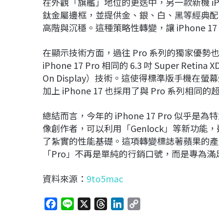
在外觀「旗艦」地位的更迭中，另一款新機 iPh
鈦金屬邊框，並提供金、銀、白、黑等經典配色，相
高階與沉穩。這種策略性轉變，讓 iPhone 
在顯示技術方面，過往 Pro 系列的獨家優勢也逐
iPhone 17 Pro 相同的 6.3 吋 Super Ret
On Display）技術。這使得標準版手機在
加上 iPhone 17 也採用了與 Pro 系
總結而言，今年的 iPhone 17 Pro 
像創作者，可以利用「Genlock」等新功
了紮實的性能基礎。這項轉變標誌著蘋果的產
「Pro」不再是單純的行銷口號，而是專為
資料來源：
9to5mac
F
L
X
T
L
C
a
i
h
i
o