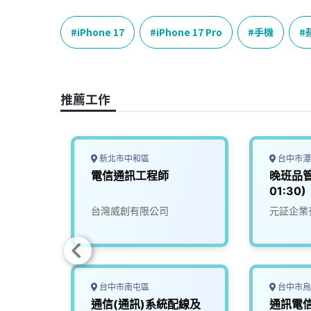
c
n
r
n
p
e
e
e
k
y
iPhone 17
iPhone 17 Pro
手機
b
a
e
L
o
d
d
i
o
s
I
n
推薦工作
k
n
k
新北市中和區
台中市潭
電信通訊工程師
晚班品管員
01:30)
司
台灣威創有限公司
元証企業
台中市南屯區
台中市烏
信／通
通信(通訊)系統配線及
通訊電