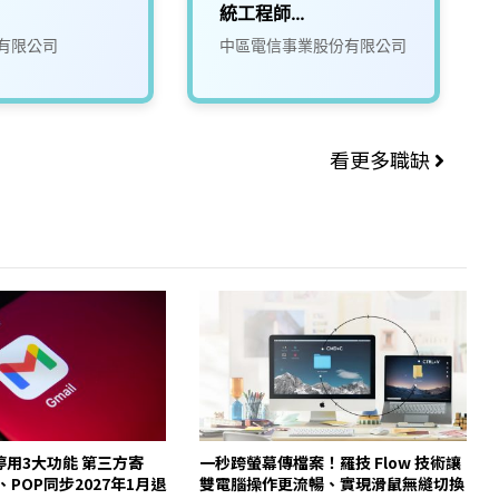
統工程師
（Telecommunicatio
有限公司
中區電信事業股份有限公司
ns Technician）
看更多職缺
起停用3大功能 第三方寄
一秒跨螢幕傳檔案！羅技 Flow 技術讓
y、POP同步2027年1月退
雙電腦操作更流暢、實現滑鼠無縫切換