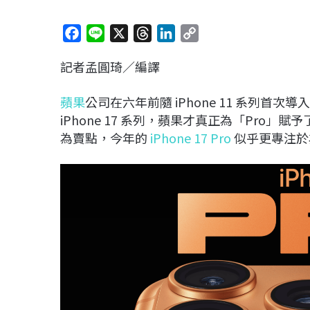
F
L
X
T
L
C
a
i
h
i
o
記者孟圓琦／編譯
c
n
r
n
p
e
e
e
k
y
蘋果
公司在六年前隨 iPhone 11 系列首
b
a
e
L
iPhone 17 系列，蘋果才真正為「Pro
o
d
d
i
為賣點，今年的
iPhone 17 Pro
似乎更專注於
o
s
I
n
k
n
k