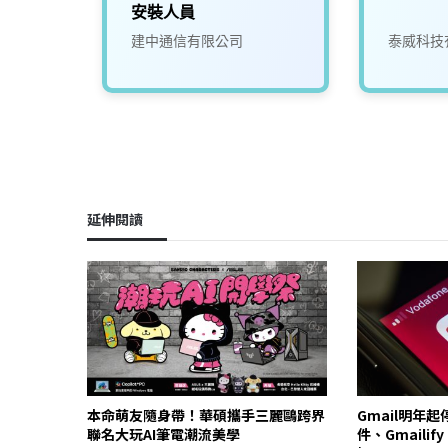
安裝人員
建中通信有限公司
泰威科技
延伸閱讀
本命萌友隨身帶！華碩攜手三麗鷗跨界
Gmail明年
聯名大玩AI筆電潮流美學
件、Gmailif