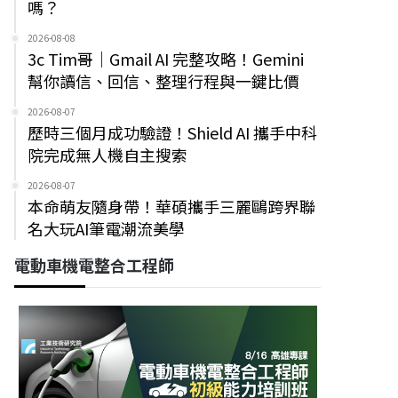
嗎？
2026-08-08
3c Tim哥｜Gmail AI 完整攻略！Gemini
幫你讀信、回信、整理行程與一鍵比價
2026-08-07
歷時三個月成功驗證！Shield AI 攜手中科
院完成無人機自主搜索
2026-08-07
本命萌友隨身帶！華碩攜手三麗鷗跨界聯
名大玩AI筆電潮流美學
電動車機電整合工程師