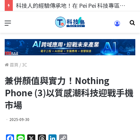
科技人找工作，就到TECH+ 科技專區!
首頁
/
3C
兼併顏值與實力！Nothing
Phone (3)以質感潮科技迎戰手機
市場
2025-09-30
F
L
X
T
L
C