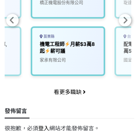
橋正機電股份有限公司
琁達科
苗栗縣
台南市
車,
機電工程師
月薪$3萬8
配電工
起
薪可議
萬5)
家承有限公司
國呈儀
看更多職缺
發佈留言
很抱歉，必須
登入
網站才能發佈留言。