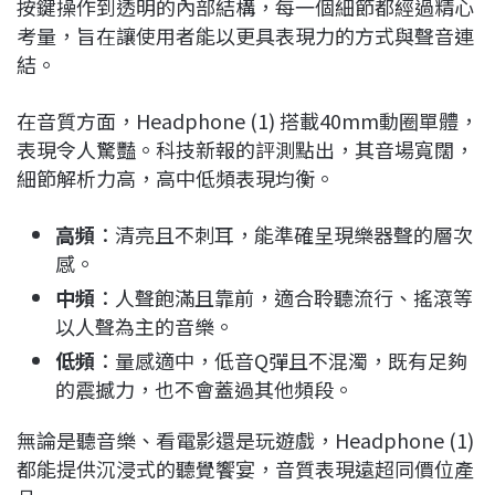
按鍵操作到透明的內部結構，每一個細節都經過精心
考量，旨在讓使用者能以更具表現力的方式與聲音連
結。
在音質方面，Headphone (1) 搭載40mm動圈單體，
表現令人驚豔。科技新報的評測點出，其音場寬闊，
細節解析力高，高中低頻表現均衡。
高頻
：清亮且不刺耳，能準確呈現樂器聲的層次
感。
中頻
：人聲飽滿且靠前，適合聆聽流行、搖滾等
以人聲為主的音樂。
低頻
：量感適中，低音Q彈且不混濁，既有足夠
的震撼力，也不會蓋過其他頻段。
無論是聽音樂、看電影還是玩遊戲，Headphone (1)
都能提供沉浸式的聽覺饗宴，音質表現遠超同價位產