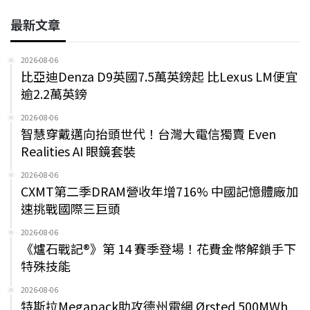
最新文章
2026-08-06
比亞迪Denza D9英國7.5萬英鎊起 比Lexus LM便宜
逾2.2萬英鎊
2026-08-06
智慧穿戴邁向抬頭世代！台灣大電信獨賣 Even
Realities AI 眼鏡套裝
2026-08-06
CXMT第二季DRAM營收年增716% 中國記憶體廠加
速挑戰國際三巨頭
2026-08-06
《爐石戰記®》第 14 賽季登場！花費金幣解鎖手下
特殊技能
2026-08-06
特斯拉Megapack助攻德州電網 Ørsted 500MWh