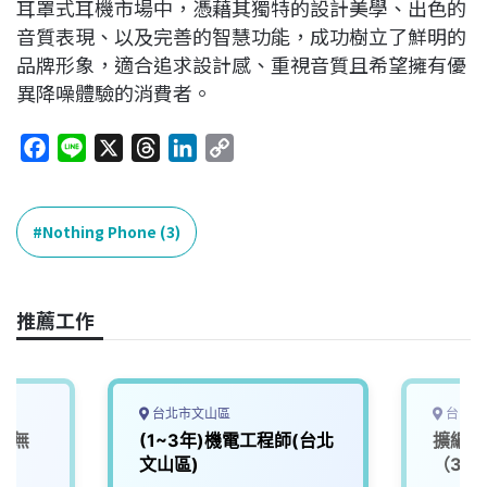
耳罩式耳機市場中，憑藉其獨特的設計美學、出色的
音質表現、以及完善的智慧功能，成功樹立了鮮明的
品牌形象，適合追求設計感、重視音質且希望擁有優
異降噪體驗的消費者。
F
L
X
T
L
C
a
i
h
i
o
c
n
r
n
p
e
e
e
k
y
Nothing Phone (3)
b
a
e
L
o
d
d
i
o
s
I
n
推薦工作
k
n
k
台北市文山區
台中市
*無
(1~3年)機電工程師(台北
擴編-
文山區)
（3萬