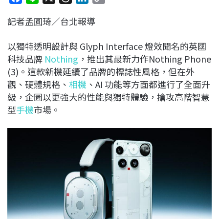
a
i
h
i
o
記者孟圓琦／台北報導
c
n
r
n
p
e
e
e
k
y
以獨特透明設計與 Glyph Interface 燈效聞名的英國
b
a
e
L
科技品牌
Nothing
，推出其最新力作Nothing Phone
o
d
d
i
(3)。這款新機延續了品牌的標誌性風格，但在外
o
s
I
n
觀、硬體規格、
相機
、AI 功能等方面都進行了全面升
k
n
k
級，企圖以更強大的性能與獨特體驗，搶攻高階智慧
型
手機
市場。