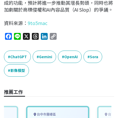
成的功能，預計將進一步推動其增長勢頭，同時也將
加劇關於商標侵權和AI內容品質（AI Slop）的爭議。
資料來源：
9to5mac
F
L
X
T
L
C
a
i
h
i
o
c
n
r
n
p
e
e
e
k
y
ChatGPT
Gemini
OpenAI
Sora
b
a
e
L
o
d
d
i
影像模型
o
s
I
n
k
n
k
推薦工作
台中市霧峰區
台南市