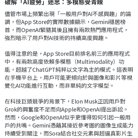
破解「AI疲勞」迷思：多模態受青睞
儘管市場上頻繁出現「一般用戶對AI不感興趣」的論
調，但App Store的實際數據顯示，Gemini穩居榜
首，而OpenAI緊隨其後且擁有兩款熱門應用程式，
強烈暗示了用戶對AI技術的持續高度興趣。
值得注意的是，App Store目前排名前三的應用程式
中，有兩款高度依賴多模態（Multimodality）功
能，超越了ChatGPT純粹以文字為主的模式。這表明
在手機平台上，用戶可能更傾向於與圖像和影片等視
覺化AI功能進行互動，而非單純的文字模型。
在科技巨頭競爭的背景下，Elon Musk正因用戶對
Grok的興奮度不足而向Apple和OpenAI提出訴訟。
然而，Google和OpenAI似乎更懂得如何引起一般用
戶的共鳴。Gemini憑藉其接近參考圖的圖像生成能力
持續受到關注，而Sora結合社交元素與超逼真影片生