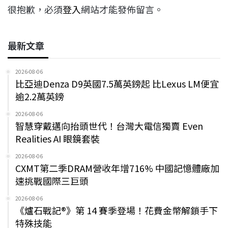
很抱歉，必須
登入
網站才能發佈留言。
最新文章
2026-08-06
比亞迪Denza D9英國7.5萬英鎊起 比Lexus LM便宜
逾2.2萬英鎊
2026-08-06
智慧穿戴邁向抬頭世代！台灣大電信獨賣 Even
Realities AI 眼鏡套裝
2026-08-06
CXMT第二季DRAM營收年增716% 中國記憶體廠加
速挑戰國際三巨頭
2026-08-06
《爐石戰記®》第 14 賽季登場！花費金幣解鎖手下
特殊技能