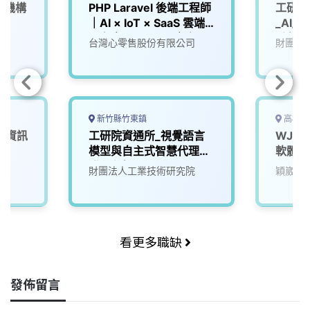
 機構
PHP Laravel 後端工程師
工研院
任
｜AI × IoT × SaaS 雲端
_AI/
平台｜45K~60K｜產品
(創新/
台灣心零售股份有限公司
財團法
研發團隊
新竹縣竹東鎮
高雄市
【資訊
工研院資通所_視覺語言
WJ1D
模型與自主式智慧代理研
軟體工
發工程師(F103)
財團法人工業技術研究院
穎崴科
看更多職缺
發佈留言