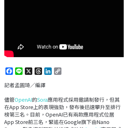
F
L
X
T
L
C
a
i
h
i
o
記者孟圓琦／編譯
c
n
r
n
p
e
e
e
k
y
儘管
OpenAI
的
Sora
應用程式採用邀請制發行，但其
b
a
e
L
在App Store上的表現強勁，發布後迅速攀升至排行
o
d
d
i
榜第三名。目前，OpenAI已有兩款應用程式位居
o
s
I
n
App Store前三名，緊追在Google旗下由Nano
k
n
k