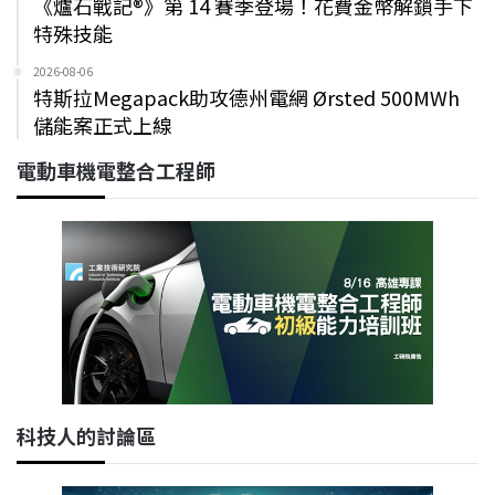
《爐石戰記®》第 14 賽季登場！花費金幣解鎖手下
特殊技能
2026-08-06
特斯拉Megapack助攻德州電網 Ørsted 500MWh
儲能案正式上線
電動車機電整合工程師
科技人的討論區