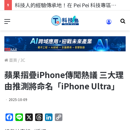
科技人的經驗傳承地！在 Pei Pei 科技專區，與學弟妹交流最硬核的技術
首頁
/
3C
蘋果摺疊iPhone傳聞熱議 三大理
由推測將命名「iPhone Ultra」
2025-10-09
F
L
X
T
L
C
a
i
h
i
o