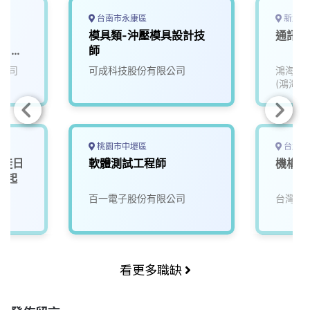
台南市永康區
新北市
師
模具類-沖壓模具設計技
通訊硬
: 林
師
公司
可成科技股份有限公司
鴻海精
(鴻海)
桃園市中壢區
台北市
學徒日
軟體測試工程師
機構設
4起
百一電子股份有限公司
台灣加
看更多職缺