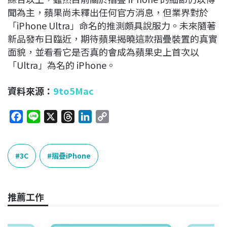
聞為主，蘋果尚未釋出任何官方消息，但業界對於
「iPhone Ultra」命名的推測頗具說服力。未來隨著
新品發布日臨近，期待蘋果揭曉這款摺疊裝置的真實
面貌，並看看它是否真的會成為蘋果史上首次以
「Ultra」為名的 iPhone。
資料來源：
9to5Mac
F
L
X
T
L
C
a
i
h
i
o
c
n
r
n
p
e
e
e
k
y
3C
摺疊iPhone
b
a
e
L
o
d
d
i
o
s
I
n
推薦工作
k
n
k