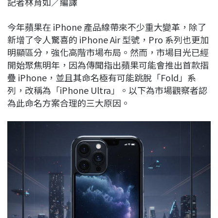
記者林育如／編譯
c
n
r
n
p
e
e
e
k
y
今年蘋果在 iPhone 產品線帶來不少重大變革，除了
b
a
e
L
新增了令人驚喜的 iPhone Air 型號，Pro 系列也更加
o
d
d
i
明顯區分，強化高階市場布局。然而，市場目光已經
o
s
I
n
開始聚焦明年，因為傳聞指出蘋果可能會推出首款摺
k
n
k
疊 iPhone，並且其命名極有可能跳脫「Fold」系
列，改稱為「iPhone Ultra」。以下為市場觀察者認
為此命名方案合理的三大原因。