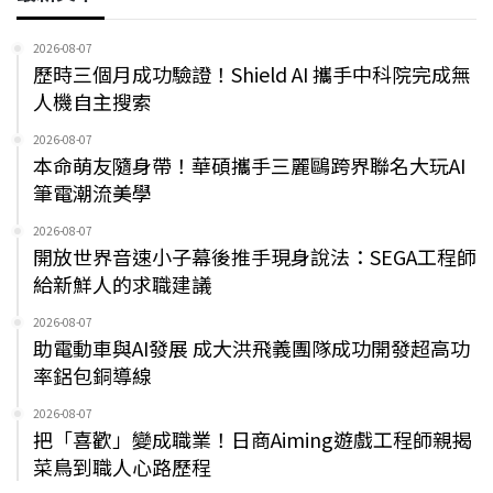
2026-08-07
歷時三個月成功驗證！Shield AI 攜手中科院完成無
人機自主搜索
2026-08-07
本命萌友隨身帶！華碩攜手三麗鷗跨界聯名大玩AI
筆電潮流美學
2026-08-07
開放世界音速小子幕後推手現身說法：SEGA工程師
給新鮮人的求職建議
2026-08-07
助電動車與AI發展 成大洪飛義團隊成功開發超高功
率鋁包銅導線
2026-08-07
把「喜歡」變成職業！日商Aiming遊戲工程師親揭
菜鳥到職人心路歷程