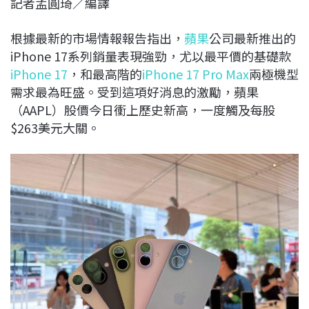
記者孟圓琦／編譯
c
n
r
n
p
e
e
e
k
y
根據最新的市場情報報告指出，
蘋果
公司最新推出的
b
a
e
L
iPhone 17系列銷量表現強勁，尤以最平價的基礎款
o
d
d
i
iPhone 17
，和最高階的
iPhone 17 Pro Max
兩極機型
o
s
I
n
需求最為旺盛。受到這項好消息的激勵，蘋果
k
n
k
（AAPL）股價今日衝上歷史新高，一度觸及每股
$263美元大關。