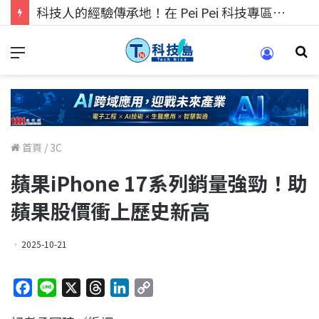
科技人的經驗傳承地！在 Pei Pei 科技專區，與學弟妹交流最硬核的技術
首頁
/
3C
蘋果iPhone 17系列銷量強勁！助
蘋果股價衝上歷史新高
2025-10-21
F
L
X
T
L
C
a
i
h
i
o