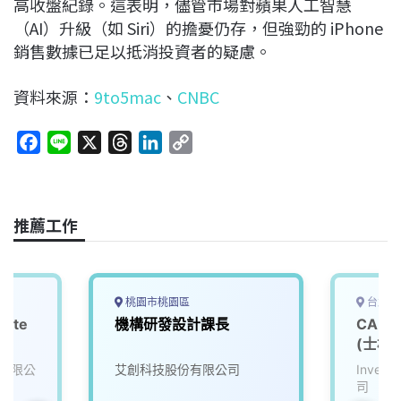
高收盤紀錄。這表明，儘管市場對蘋果人工智慧
（AI）升級（如 Siri）的擔憂仍存，但強勁的 iPhone
銷售數據已足以抵消投資者的疑慮。
資料來源：
9to5mac
、
CNBC
F
L
X
T
L
C
a
i
h
i
o
c
n
r
n
p
e
e
e
k
y
推薦工作
b
a
e
L
o
d
d
i
o
s
I
n
k
n
k
桃園市桃園區
台北市
ate
機構研發設計課長
CAD
(士林)
有限公
艾創科技股份有限公司
Inve
司