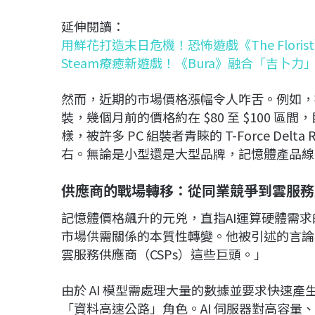
延伸閱讀：
用鮮花打造末日危機！恐怖遊戲《The Flori
Steam療癒新遊戲！《Bura》融合「吉卜
然而，近期的市場價格漲幅令人咋舌。例如，被視為高 C
裝，幾個月前的價格約在 $80 至 $100 區
樣，被許多 PC 組裝者青睞的 T-Force Delta 
右。無論是小型還是大型品牌，記憶體產品線
供應商的戰場轉移：從同業競爭到雲服務
記憶體價格飆升的元兇，直指AI運算硬體需求
市場供需關係的本質性轉變。他被引述的言論
雲服務供應商（CSPs）這些巨頭。」
由於 AI 模型需處理大量的數據並要求快速
「資料高速公路」角色。AI 伺服器對高容量