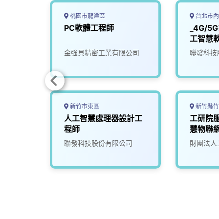
桃園市龍潭區
台北市內
科學中
PC軟體工程師
_4G/
師
工智慧
金強貝精密工業有限公司
聯發科技
新竹市東區
新竹縣竹
構分析
人工智慧處理器設計工
工研院
程師
慧物聯
(S300)
司
聯發科技股份有限公司
財團法人