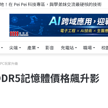
！在 Pei Pei 科技專區，與學弟妹交流最硬核的技術
尖端
產業
影音
充電站
職場
校
響PC玩家升級
DDR5記憶體價格飆升影