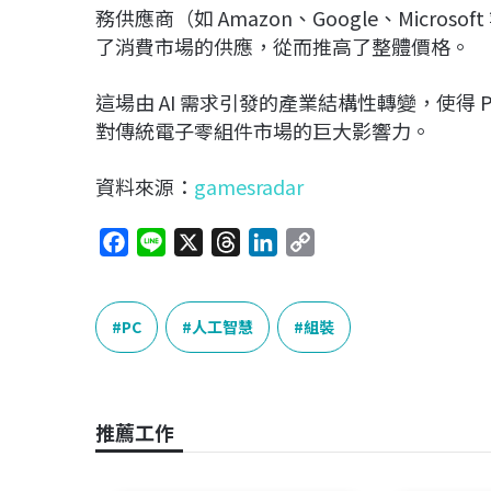
務供應商（如 Amazon、Google、Micro
了消費市場的供應，從而推高了整體價格。
這場由 AI 需求引發的產業結構性轉變，使得 
對傳統電子零組件市場的巨大影響力。
資料來源：
gamesradar
F
L
X
T
L
C
a
i
h
i
o
c
n
r
n
p
e
e
e
k
y
PC
人工智慧
組裝
b
a
e
L
o
d
d
i
o
s
I
n
推薦工作
k
n
k