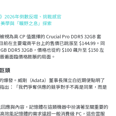
st》2026年倒數反噬、挑戰感官
力」美學與「曠野之息」探索
P 值選擇的 Crucial Pro DDR5 32GB 套
間，目前在主要電商平台上的售價已跳漲至 $144.99。同
RGB DDR5 32GB，價格也從約 $100 飆升至 $150 左
普遍面臨價格膨脹的局面。
巨頭
的爆發。威剛（Adata）董事長陳立白近期便點明了
指出：「我們爭奪供應的競爭對手不再是同業，而是
產生回應與內容，記憶體在這類機器中扮演著至關重要的
、高效能記憶體的需求遠超一般消費級 PC，這些雲服