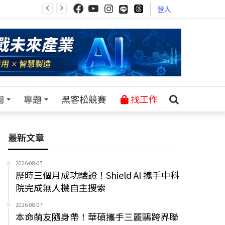
登入
園
專題
黑客松競賽
找工作
最新文章
2026-08-07
歷時三個月成功驗證！Shield AI 攜手中科
院完成無人機自主搜索
2026-08-07
本命萌友隨身帶！華碩攜手三麗鷗跨界聯