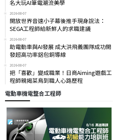
名大玩AI筆電潮流美學
2026-08-07
開放世界音速小子幕後推手現身說法：
SEGA工程師給新鮮人的求職建議
2026-08-07
助電動車與AI發展 成大洪飛義團隊成功開
發超高功率鋁包銅導線
2026-08-07
把「喜歡」變成職業！日商Aiming遊戲工
程師親揭菜鳥到職人心路歷程
電動車機電整合工程師