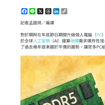
F
L
X
T
L
C
a
i
h
i
o
記者孟圓琦／編譯
c
n
r
n
p
e
e
e
k
y
對於期盼在年底節日期間升級個人電腦（
PC
b
a
e
L
於全球
人工智慧
（AI）運算
硬體
需求爆炸性增
o
d
d
i
了過去幾年逐漸趨於平價的趨勢，讓眾多PC
o
s
I
n
k
n
k