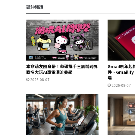
延伸閱讀
本命萌友隨身帶！華碩攜手三麗鷗跨界
Gmail明年
聯名大玩AI筆電潮流美學
件、Gmailif
場
2026-08-07
2026-08-07