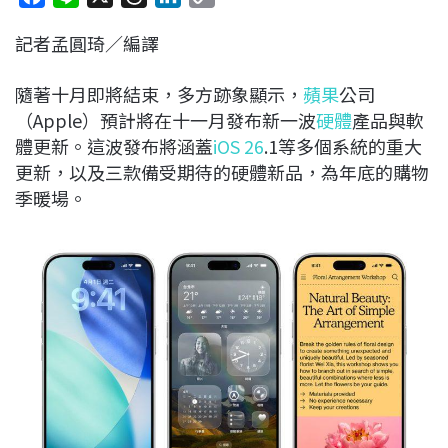
a
i
h
i
o
記者孟圓琦／編譯
c
n
r
n
p
e
e
e
k
y
隨著十月即將結束，多方跡象顯示，
蘋果
公司
b
a
e
L
（Apple）預計將在十一月發布新一波
硬體
產品與軟
o
d
d
i
體更新。這波發布將涵蓋
iOS 26
.1等多個系統的重大
o
s
I
n
更新，以及三款備受期待的硬體新品，為年底的購物
k
n
k
季暖場。