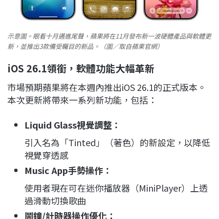
示意圖。眼看十月邁進尾聲，蘋果將在11月發布新一波硬體產品與軟體更
新，並推出3款備受矚目的新品。（圖／取自蘋果官網）
iOS 26.1領銜，軟體功能大幅革新
市場預期蘋果將在本週內推出iOS 26.1的正式版本。
本次更新將帶來一系列新功能，包括：
Liquid Glass視覺調整：
引入名為「Tinted」（著色）的新設定，以降低
視覺穿透感
Music App手勢操作：
使用者現在可在迷你播放器（MiniPlayer）上透
過滑動切換歌曲
鬧鐘/計時器操作優化：