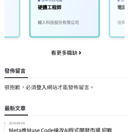
台中市西屯區
新北市
硬體工程師
電路硬
司
輔人科技股份有限公司
億興電
看更多職缺
發佈留言
很抱歉，必須
登入
網站才能發佈留言。
最新文章
2026-08-06
Meta推Muse Code搶攻AI程式開發市場 迎戰