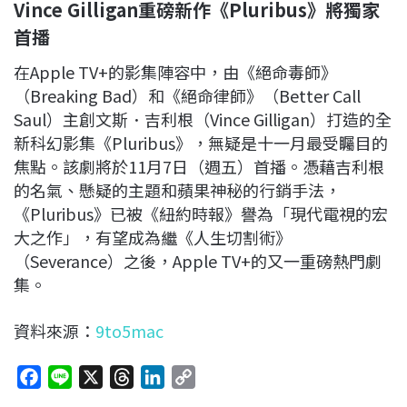
Vince Gilligan
重磅新作《Pluribus
》將獨家
首播
在Apple TV+的影集陣容中，由《絕命毒師》
（Breaking Bad）和《絕命律師》（Better Call
Saul）主創文斯．吉利根（Vince Gilligan）打造的全
新科幻影集《Pluribus》，無疑是十一月最受矚目的
焦點。該劇將於11月7日（週五）首播。憑藉吉利根
的名氣、懸疑的主題和蘋果神秘的行銷手法，
《Pluribus》已被《紐約時報》譽為「現代電視的宏
大之作」，有望成為繼《人生切割術》
（Severance）之後，Apple TV+的又一重磅熱門劇
集。
資料來源：
9to5mac
F
L
X
T
L
C
a
i
h
i
o