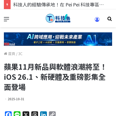
科技人的經驗傳承地！在 Pei Pei 科技專區，與學弟妹交流最硬核的技術
首頁
/
3C
蘋果11月新品與軟體浪潮將至！
iOS 26.1、新硬體及重磅影集全
面登場
2025-10-31
F
L
X
T
L
C