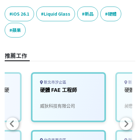
c
n
r
n
p
e
e
e
k
y
iOS 26.1
Liquid Glass
新品
硬體
b
a
e
L
o
d
d
i
蘋果
o
s
I
n
k
n
k
推薦工作
新北市汐止區
新北市
高級硬
硬體 FAE 工程師
硬體工
威狄科技有限公司
昶懋國