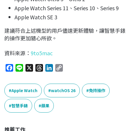
Apple Watch Series 11、Series 10、Series 9
Apple Watch SE 3
建議符合上述機型的用戶儘速更新體驗，讓智慧手錶
的操作更加隨心所欲。
資料來源：
9to5mac
F
L
X
T
L
C
a
i
h
i
o
c
n
r
n
p
e
e
e
k
y
Apple Watch
watchOS 26
免持操作
b
a
e
L
o
d
d
i
智慧手錶
蘋果
o
s
I
n
k
n
k
推薦工作