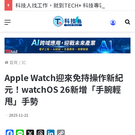
科技人找工作，就到TECH+ 科技專區!
首頁
/
3C
Apple Watch迎來免持操作新紀
元！watchOS 26新增「手腕輕
甩」手勢
2025-11-21
F
L
X
T
L
C