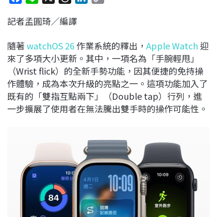
a
i
h
i
o
記者孟圓琦／編譯
c
n
r
n
p
e
e
e
k
y
隨著
watchOS 26
作業系統的釋出，
Apple Watch
迎
b
a
e
L
來了多項大小更新。其中，一項名為「手腕輕甩」
o
d
d
i
（Wrist flick）的全新手勢功能，因其便捷的免持操
o
s
I
n
作體驗，成為本次升級的亮點之一。這項功能加入了
k
n
k
既有的「雙指互點兩下」（Double tap）行列，進
一步擴展了使用者在無法騰出雙手時的操作可能性。