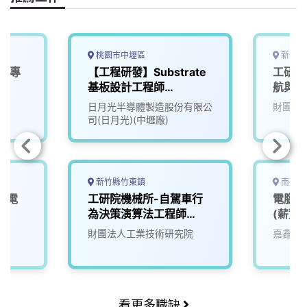
桃園市中壢區
新竹縣
le專
【工程研發】Substrate
工研院
基板設計工程師
航與定
(Cadence)
日月光半導體製造股份有限公
財團法
司(日月光)(中壢廠)
新竹縣竹東鎮
南投縣
人電
工研院機械所-自駕車行
電腦/
為決策演算法工程師
(薪資3
(D300)
院
財團法人工業技術研究院
嘉鑫科
看更多職缺