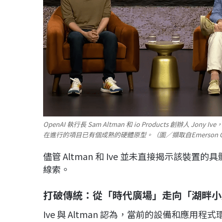
OpenAI 執行長 Sam Altman 和 io Products 創
在進行的項目已有個成熟的硬體原型。（圖／擷取自Emerson Colle
儘管 Altman 和 Ive 並未直接揭示該
線索。
打破傳統：從「時代廣場」走向「湖畔小
Ive 與 Altman 認為，當前的設備和應