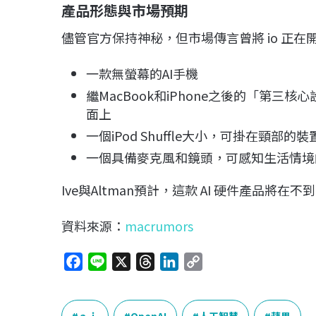
產品形態與市場預期
儘管官方保持神秘，但市場傳言曾將 io 正
一款無螢幕的AI手機
繼MacBook和iPhone之後的「第
面上
一個iPod Shuffle大小，可掛在頸部的裝
一個具備麥克風和鏡頭，可感知生活情境
Ive與Altman預計，這款 AI 硬件產品將在
資料來源：
macrumors
F
L
X
T
L
C
a
i
h
i
o
c
n
r
n
p
ａｉ
OpenAI
人工智慧
蘋果