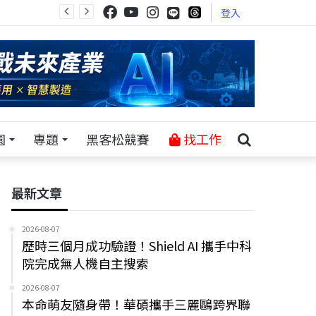
登入
園
專題
黑客松競賽
找工作
最新文章
2026-08-07
歷時三個月成功驗證！Shield AI 攜手中科
院完成無人機自主搜索
2026-08-07
本命萌友隨身帶！華碩攜手三麗鷗跨界聯