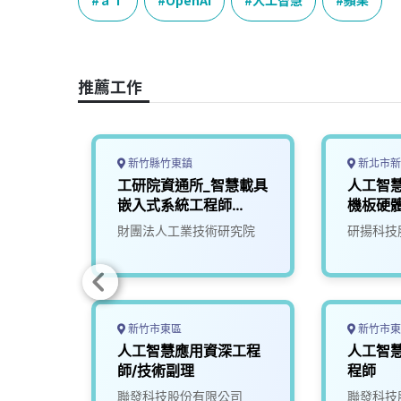
e
e
e
k
y
b
a
e
L
o
d
d
i
o
s
I
n
推薦工作
k
n
k
新竹縣竹東鎮
新北市新
主機板
工研院資通所_智慧載具
人工智慧
嵌入式系統工程師
機板硬
(U303)
(BXD)
司
財團法人工業技術研究院
研揚科技
新竹市東區
新竹市東
構分析
人工智慧應用資深工程
人工智
師/技術副理
程師
司
聯發科技股份有限公司
聯發科技