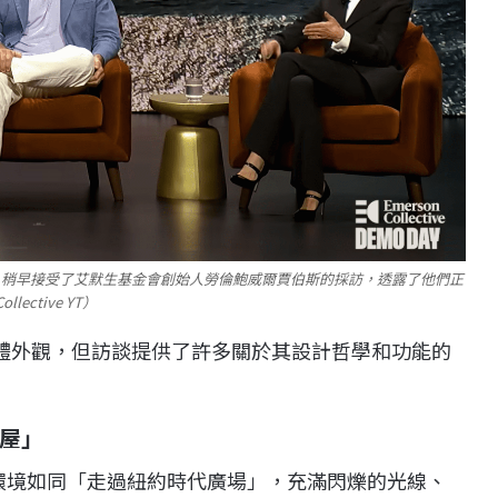
辦人 Jony Ive，稍早接受了艾默生基金會創始人勞倫鮑威爾賈伯斯的採訪，透露了他們正
ctive YT）
裝置的具體外觀，但訪談提供了許多關於其設計哲學和功能的
屋」
用程式環境如同「走過紐約時代廣場」，充滿閃爍的光線、