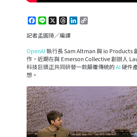
F
L
X
T
L
C
a
i
h
i
o
記者孟圓琦／編譯
c
n
r
n
p
e
e
e
k
y
OpenAI
執行長 Sam Altman 與 io Products
b
a
e
L
作，近期在與 Emerson Collective 創辦人 
o
d
d
i
科技巨頭正共同研發一款顛覆傳統的
AI
硬件
o
s
I
n
想。
k
n
k