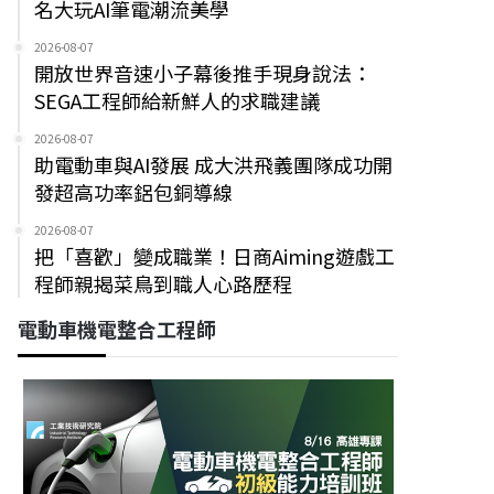
名大玩AI筆電潮流美學
2026-08-07
開放世界音速小子幕後推手現身說法：
SEGA工程師給新鮮人的求職建議
2026-08-07
助電動車與AI發展 成大洪飛義團隊成功開
發超高功率鋁包銅導線
2026-08-07
把「喜歡」變成職業！日商Aiming遊戲工
程師親揭菜鳥到職人心路歷程
電動車機電整合工程師