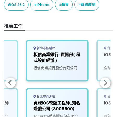
e
e
e
k
y
iOS 26.2
iPhone
蘋果
離線歌詞
b
a
e
L
o
d
d
i
o
s
I
n
推薦工作
k
n
k
新北市板橋區
台北市
師
板信商業銀行-資訊部( 程
iOS 
式設計經辦 )
板信商業銀行股份有限公司
全球華人
台北市內湖區
台中市
工程師
資深iOS軟體工程師_知名
iOS 
遊戲公司 (3008500)
(總公
Accurate愛客獵股份有限公
虹毅實