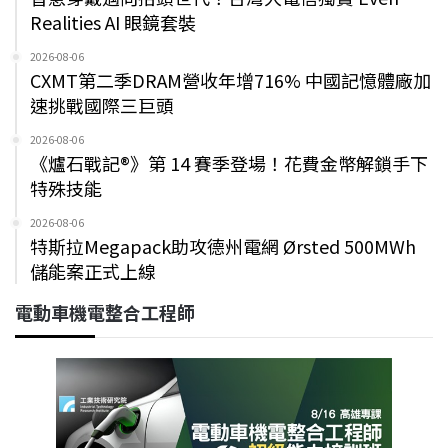
Realities AI 眼鏡套裝
2026-08-06
CXMT第二季DRAM營收年增716% 中國記憶體廠加
速挑戰國際三巨頭
2026-08-06
《爐石戰記®》第 14 賽季登場！花費金幣解鎖手下
特殊技能
2026-08-06
特斯拉Megapack助攻德州電網 Ørsted 500MWh
儲能案正式上線
電動車機電整合工程師