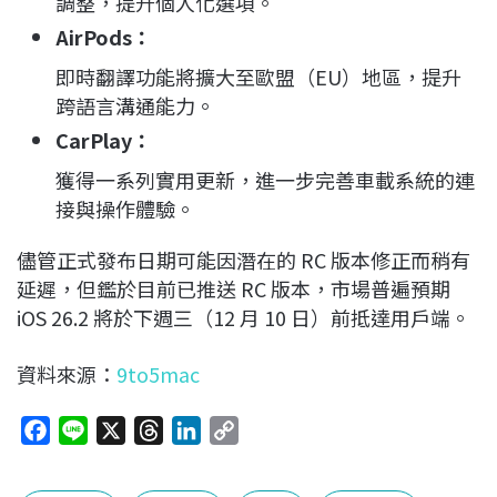
調整，提升個人化選項。
AirPods
：
即時翻譯功能將擴大至歐盟（EU）地區，提升
跨語言溝通能力。
CarPlay
：
獲得一系列實用更新，進一步完善車載系統的連
接與操作體驗。
儘管正式發布日期可能因潛在的 RC 版本修正而稍有
延遲，但鑑於目前已推送 RC 版本，市場普遍預期
iOS 26.2 將於下週三（12 月 10 日）前抵達用戶端。
資料來源：
9to5mac
F
L
X
T
L
C
a
i
h
i
o
c
n
r
n
p