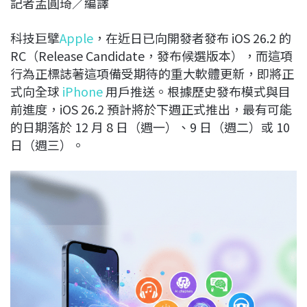
記者孟圓琦／編譯
c
n
r
n
p
e
e
e
k
y
科技巨擘
Apple
，在近日已向開發者發布 iOS 26.2 的
b
a
e
L
RC（Release Candidate，發布候選版本），而這項
o
d
d
i
行為正標誌著這項備受期待的重大軟體更新，即將正
o
s
I
n
式向全球
iPhone
用戶推送。根據歷史發布模式與目
k
n
k
前進度，iOS 26.2 預計將於下週正式推出，最有可能
的日期落於 12 月 8 日（週一）、9 日（週二）或 10
日（週三）。