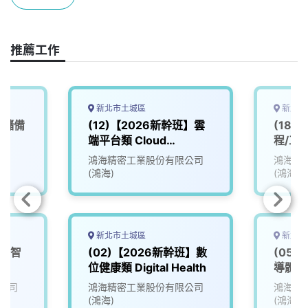
o
s
I
n
k
n
k
推薦工作
新北市土城區
新北市
程儲備
(12)【2026新幹班】雲
(18)
端平台類 Cloud
程/工工類
Platform
鴻海精密工業股份有限公司
鴻海精
(鴻海)
(鴻海)
新北市土城區
新北市
班】智
(02)【2026新幹班】數
(05)
位健康類 Digital Health
導體類 
公司
鴻海精密工業股份有限公司
鴻海精
(鴻海)
(鴻海)