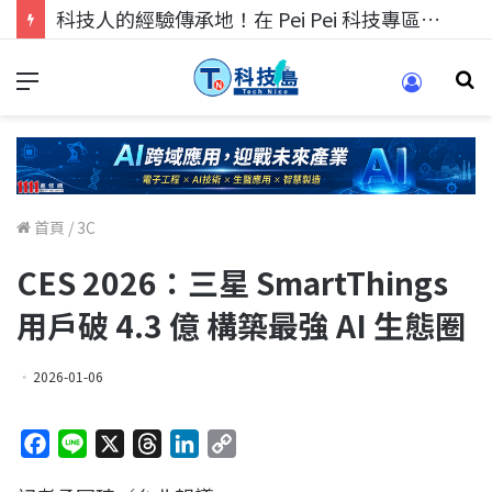
科技人找工作，就到TECH+ 科技專區!
首頁
/
3C
CES 2026：三星 SmartThings
用戶破 4.3 億 構築最強 AI 生態圈
2026-01-06
F
L
X
T
L
C
a
i
h
i
o