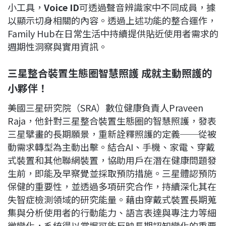
小工具，
Voice ID
可透過聲音辨識家中不同成員，據
以顯示切身相關的內容。透過上述功能的整合運作，
Family Hub在日常生活中持續提供貼近使用者需求的
週期性洞察與實用資訊。
三星整合裝置生態圈智慧照護 成就主動照護的
小夥伴！
美國三星研究院（SRA）數位健康負責人Praveen
Raja，他針對三星整合裝置生態圈的智慧照護，發表
三星擘畫的長期願景，重新詮釋照護的定義──從被
動需求轉型為主動出擊。結合AI、手機、家電、穿戴
式裝置和其他聯網裝置，協助用戶在潛在健康問題發
生前，即能及早察覺並採取預防措施。三星體認預防
保健的重要性，並透過多項研究合作，持續深化其在
失智症檢測領域的研究能量。藉由穿戴式裝置長期蒐
集與分析使用者的行動能力、語言表達與專注力等細
微變化，系統得以掌握可能反映長期認知變化的重要