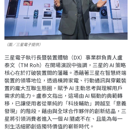
（圖／三星電子提供）
三星電子執行長暨裝置體驗（DX）事業群負責人盧
泰文（TM Roh）在開場演說中強調，三星的 AI 策略
核心在於打破裝置間的藩籬。憑藉著三星在智慧終端
裝置的領導地位，透過橫跨家電、行動通訊與穿戴裝
置的龐大互聯生態圈，賦予 AI 主動思考與理解用戶
需求的能力。盧泰文指出，這場由 AI 驅動的典範轉
移，已讓使用者從單純的「科技輔助」跨越至「意義
發現」的階段，藉由與全球合作夥伴的創新結晶，三
星將引領消費者進入一個 AI 隨處不在、且能為每一
刻生活細節創造獨特價值的嶄新時代。