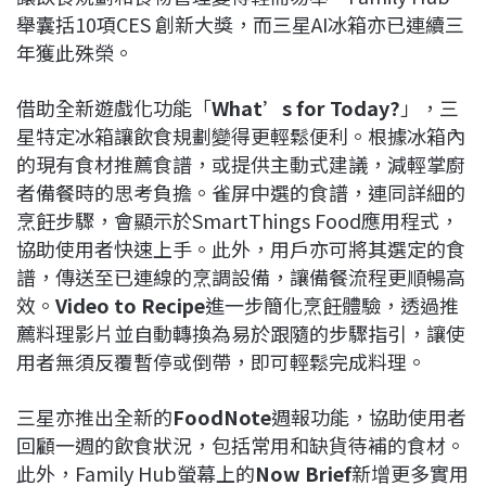
舉囊括10項CES 創新大獎，而三星AI冰箱亦已連續三
年獲此殊榮。
借助全新遊戲化功能「
What’s for Today?
」，三
星特定冰箱讓飲食規劃變得更輕鬆便利。根據冰箱內
的現有食材推薦食譜，或提供主動式建議，減輕掌廚
者備餐時的思考負擔。雀屏中選的食譜，連同詳細的
烹飪步驟，會顯示於SmartThings Food應用程式，
協助使用者快速上手。此外，用戶亦可將其選定的食
譜，傳送至已連線的烹調設備，讓備餐流程更順暢高
效。
Video to Recipe
進一步簡化烹飪體驗，透過推
薦料理影片並自動轉換為易於跟隨的步驟指引，讓使
用者無須反覆暫停或倒帶，即可輕鬆完成料理。
三星亦推出全新的
FoodNote
週報功能，協助使用者
回顧一週的飲食狀況，包括常用和缺貨待補的食材。
此外，Family Hub螢幕上的
Now Brief
新增更多實用