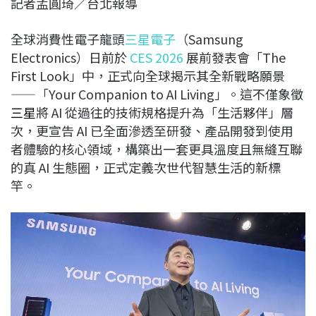
記者孟圓琦／台北報導
c
n
r
n
p
e
e
e
k
y
全球消費性電子龍頭
三星電子
（Samsung
b
a
e
L
Electronics）日前於
CES 2026
展前發表會「The
o
d
d
i
First Look」中，正式向全球揭示其全新戰略願景
o
s
I
n
——「Your Companion to AI Living」。這不僅象徵
k
n
k
三星
將 AI 從過往的技術規格提升為「生活夥伴」層
次，更宣告 AI 已全面滲透至研發、產品開發到使用
者體驗的核心領域，構築出一套更具溫度且無縫互聯
的真 AI 生態圈，正式定義次世代智慧生活的新標
竿。