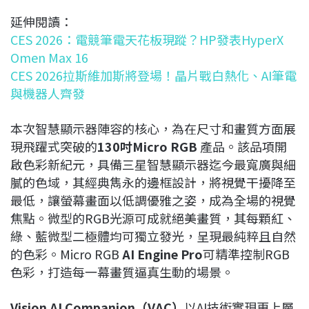
延伸閱讀：
CES 2026：電競筆電天花板現蹤？HP發表HyperX
Omen Max 16
CES 2026拉斯維加斯將登場！晶片戰白熱化、AI筆電
與機器人齊發
本次智慧顯示器陣容的核心，為在尺寸和畫質方面展
現飛躍式突破的
130
吋
Micro RGB
產品。該品項開
啟色彩新紀元，具備三星智慧顯示器迄今最寬廣與細
膩的色域，其經典雋永的邊框設計，將視覺干擾降至
最低，讓螢幕畫面以低調優雅之姿，成為全場的視覺
焦點。微型的RGB光源可成就絕美畫質，其每顆紅、
綠、藍微型二極體均可獨立發光，呈現最純粹且自然
的色彩。Micro RGB
AI Engine Pro
可精準控制RGB
色彩，打造每一幕畫質逼真生動的場景。
Vision AI Companion
（
VAC
）
以AI技術實現更上層