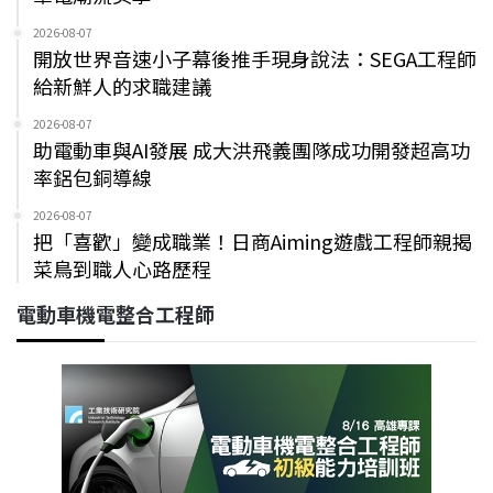
2026-08-07
開放世界音速小子幕後推手現身說法：SEGA工程師
給新鮮人的求職建議
2026-08-07
助電動車與AI發展 成大洪飛義團隊成功開發超高功
率鋁包銅導線
2026-08-07
把「喜歡」變成職業！日商Aiming遊戲工程師親揭
菜鳥到職人心路歷程
電動車機電整合工程師