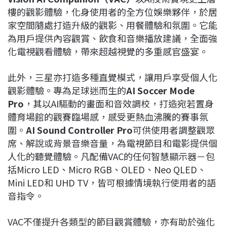
樓的觀影體驗，化身使用者的全方位娛樂夥伴，於居
家空間隨處打造升級的觀影、用餐體驗和氛圍。它能
為用戶提供內容觀賞、飲食和音樂播放建議，全面強
化電視觀看體驗，帶來超越視覺的多重感官盛宴。
此外，三星亦打造多種直覺模式，讓用戶享受個人化
觀影體驗。專為足球迷而生的
AI Soccer Mode
Pro
，其以AI驅動的畫面和音效調校，打造宛若置身
體育場館的觀賽臨場感，感受更熱血沸騰的賽事氛
圍。
AI Sound Controller Pro
可供使用者調整觀眾
席、解說或背景音樂音量，為電視節目和電影提供個
人化的聽覺體驗。凡配備VAC的任何智慧顯示器－包
括Micro LED、Micro RGB、OLED、Neo QLED、
Mini LED和 UHD TV，皆可根據情境執行使用者的語
音指令。
VAC不僅提升各類型的節目觀賞體驗，亦有助於強化