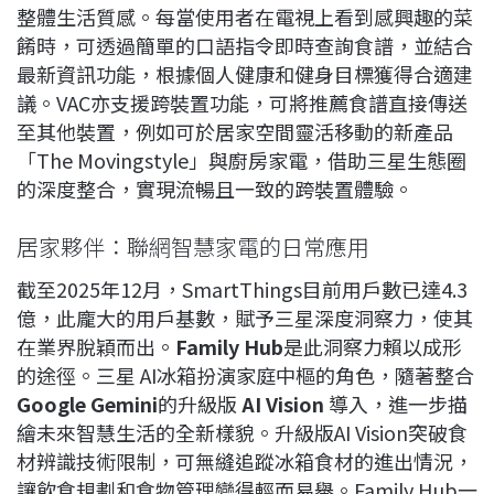
整體生活質感。每當使用者在電視上看到感興趣的菜
餚時，可透過簡單的口語指令即時查詢食譜，並結合
最新資訊功能，根據個人健康和健身目標獲得合適建
議。VAC亦支援跨裝置功能，可將推薦食譜直接傳送
至其他裝置，例如可於居家空間靈活移動的新產品
「The Movingstyle」與廚房家電，借助三星生態圈
的深度整合，實現流暢且一致的跨裝置體驗。
居家夥伴：聯網智慧家電的日常應用
截至2025年12月，SmartThings目前用戶數已達4.3
億，此龐大的用戶基數，賦予三星深度洞察力，使其
在業界脫穎而出。
Family Hub
是此洞察力賴以成形
的途徑。三星 AI冰箱扮演家庭中樞的角色，隨著整合
Google Gemini
的升級版
AI Vision
導入，進一步描
繪未來智慧生活的全新樣貌。升級版AI Vision突破食
材辨識技術限制，可無縫追蹤冰箱食材的進出情況，
讓飲食規劃和食物管理變得輕而易舉。Family Hub一