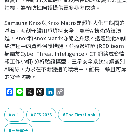
指標，為預防性照護提供更多參考依據。
Samsung Knox與Knox Matrix是超個人化生態圈的
基石，時刻守護用戶資料安全。隨著AI技術持續演
進，Knox和Knox Matrix亦隨之升級。透過強化AI訓
練流程中的資料保護措施，並透過紅隊 (RED team
隸屬於Cyber Threat Intelligence，CTI網路威脅情
報工作小組) 分析驗證模型，三星安全系統持續識別
AI風險，力求在不斷變遷的環境中，維持一致且可靠
的安全防護。
F
L
X
T
L
C
a
i
h
i
o
c
n
r
n
p
e
e
e
k
y
ａｉ
CES 2026
The First Look
b
a
e
L
o
d
d
i
三星電子