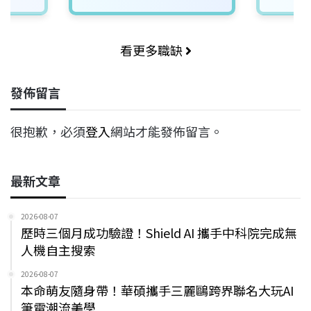
看更多職缺
發佈留言
很抱歉，必須
登入
網站才能發佈留言。
最新文章
2026-08-07
歷時三個月成功驗證！Shield AI 攜手中科院完成無
人機自主搜索
2026-08-07
本命萌友隨身帶！華碩攜手三麗鷗跨界聯名大玩AI
筆電潮流美學