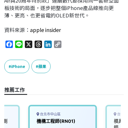
Air與20周年特別款」連續數代都採用同一套新型面
板技術的局面，逐步把整個iPhone產品線推向更
薄、更亮、也更省電的OLED新世代。
資料來源：
apple insider
F
L
X
T
L
C
a
i
h
i
o
c
n
r
n
p
e
e
e
k
y
iPhone
蘋果
b
a
e
L
o
d
d
i
o
s
I
n
推薦工作
k
n
k
台北市中山區
台南市
學測
機構工程師(RN01)
模具類
師