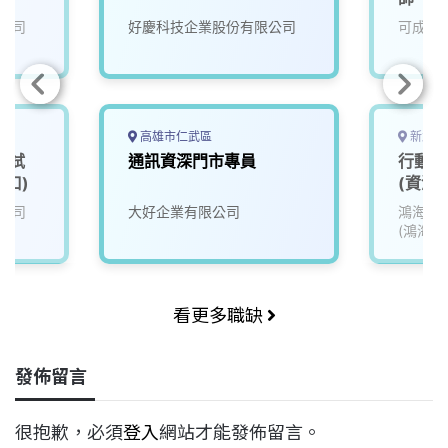
公司
好慶科技企業股份有限公司
可成科
高雄市仁武區
新北市
測試
通訊資深門市專員
行動通
林口)
(資深
公司
大好企業有限公司
鴻海精
(鴻海)
看更多職缺
發佈留言
很抱歉，必須
登入
網站才能發佈留言。