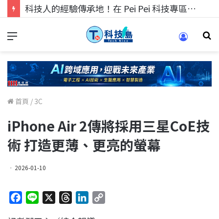
科技人的經驗傳承地！在 Pei Pei 科技專區，與學弟妹交流最硬核的技術
首頁
/
3C
iPhone Air 2傳將採用三星CoE技
術 打造更薄、更亮的螢幕
2026-01-10
F
L
X
T
L
C
a
i
h
i
o