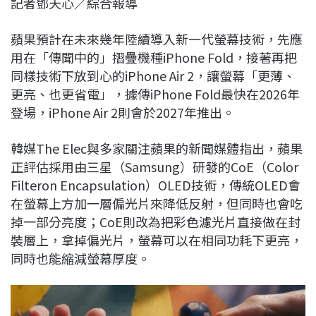
記者鄧天心／綜合報導
c
n
r
n
p
e
e
e
k
y
蘋果預計在未來幾年陸續導入新一代螢幕技術，先應
b
a
e
L
用在「傳聞中的」摺疊機種iPhone Fold，接著再把
o
d
d
i
同樣技術下放到心的iPhone Air 2，讓螢幕「更薄、
o
s
I
n
更亮、也更省電」，據傳iPhone Fold最快在2026年
k
n
k
登場，iPhone Air 2則會於2027年推出。
韓媒The Elec與多家關注蘋果的新聞媒體指出，蘋果
正評估採用由三星（Samsung）研發的CoE（Color
Filteron Encapsulation）OLED技術，傳統OLED會
在螢幕上方加一層偏光片來降低反射，但同時也會吃
掉一部分亮度；CoE則改為把彩色濾光片直接做在封
裝層上，拿掉偏光片，螢幕可以在相同功耗下更亮，
同時也能縮減螢幕厚度。