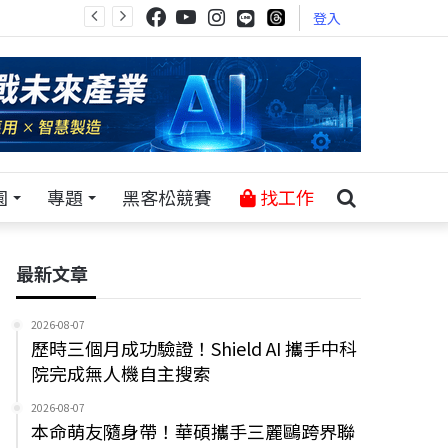
登入
園
專題
黑客松競賽
找工作
最新文章
2026-08-07
歷時三個月成功驗證！Shield AI 攜手中科
院完成無人機自主搜索
2026-08-07
本命萌友隨身帶！華碩攜手三麗鷗跨界聯