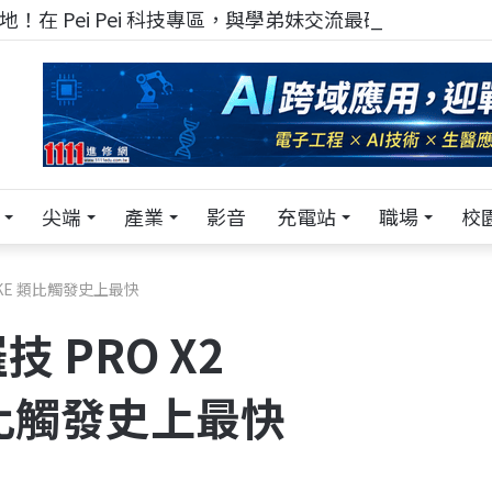
！在 Pei Pei 科技專區，與學弟妹交流最硬核的技術
尖端
產業
影音
充電站
職場
校
IKE 類比觸發史上最快
 PRO X2
 類比觸發史上最快