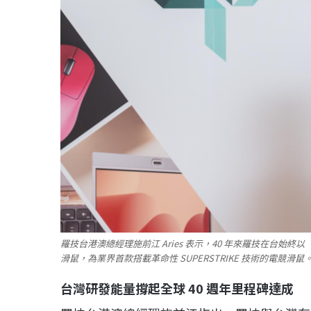
羅技台港澳總經理施前江 Aries 表示，40 年來羅技在台始終以「
滑鼠，為業界首款搭載革命性 SUPERSTRIKE 技術的電競滑鼠。（
台灣研發能量撐起全球 40 週年里程碑達成