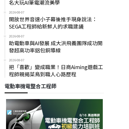
名大玩AI筆電潮流美學
2026-08-07
開放世界音速小子幕後推手現身說法：
SEGA工程師給新鮮人的求職建議
2026-08-07
助電動車與AI發展 成大洪飛義團隊成功開
發超高功率鋁包銅導線
2026-08-07
把「喜歡」變成職業！日商Aiming遊戲工
程師親揭菜鳥到職人心路歷程
電動車機電整合工程師