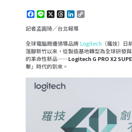
F
L
X
T
L
C
a
i
h
i
o
記者孟圓琦／台北報導
c
n
r
n
p
e
e
e
k
y
全球電腦周邊領導品牌
Logitech
（羅技）日前
b
a
e
L
落腳新竹以來，從製造基地轉型為全球研發與
o
d
d
i
的革命性新品——
Logitech G PRO X2 SUP
o
s
I
n
擊」時代的到來。
k
n
k