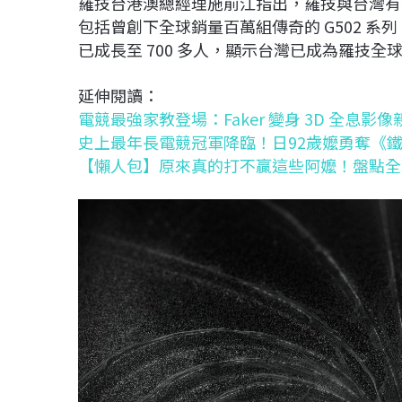
羅技台港澳總經理施前江指出，羅技與台灣有著
包括曾創下全球銷量百萬組傳奇的 G502 
已成長至 700 多人，顯示台灣已成為羅技
延伸閱讀：
電競最強家教登場：Faker 變身 3D 全息影
史上最年長電競冠軍降臨！日92歲嬤勇奪《鐵
【懶人包】原來真的打不贏這些阿嬤！盤點全