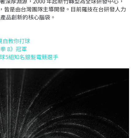
深厚淵源，2000 年起新竹轉型為全球研發中心，
系列，皆是由台灣團隊主導開發。目前羅技在台研發人力
全球產品創新的核心腦袋。
像親自教你打球
拳 8》冠軍
球5組知名銀髮電競選手