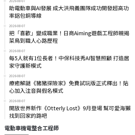
2026-08-07
助電動車與AI發展 成大洪飛義團隊成功開發超高功
率鋁包銅導線
2026-08-07
把「喜歡」變成職業！日商Aiming遊戲工程師親揭
菜鳥到職人心路歷程
2026-08-07
每5人就有1位長者！中保科技秀AI智慧照顧 打造居
家守護新模式
2026-08-07
療癒解謎《豬豬探險家》免費試玩版正式釋出！貼
心加入注音與假名模式
2026-08-07
開放世界新作《Otterly Lost》9月登場 幫可愛海獺
找到回家的路吧
電動車機電整合工程師