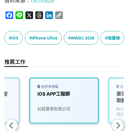
資料來源：
techradar
F
L
X
T
L
C
a
i
h
i
o
c
n
r
n
p
e
e
e
k
y
iOS
iPhone Ultra
WWDC 2026
摺疊機
b
a
e
L
o
d
d
i
o
s
I
n
推薦工作
k
n
k
台中市西區
台北市
 開發
iOS APP工程師
資深i
p
遊戲公司
虹毅實業有限公司
Accu
司(111