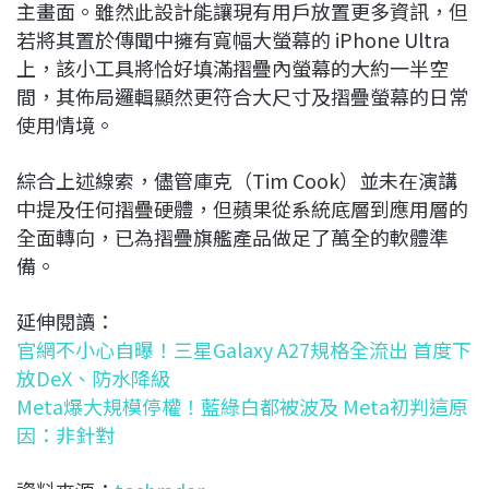
主畫面。雖然此設計能讓現有用戶放置更多資訊，但
若將其置於傳聞中擁有寬幅大螢幕的 iPhone Ultra
上，該小工具將恰好填滿摺疊內螢幕的大約一半空
間，其佈局邏輯顯然更符合大尺寸及摺疊螢幕的日常
使用情境。
綜合上述線索，儘管庫克（Tim Cook）並未在演講
中提及任何摺疊硬體，但蘋果從系統底層到應用層的
全面轉向，已為摺疊旗艦產品做足了萬全的軟體準
備。
延伸閱讀：
官網不小心自曝！三星Galaxy A27規格全流出 首度下
放DeX、防水降級
Meta爆大規模停權！藍綠白都被波及 Meta初判這原
因：非針對