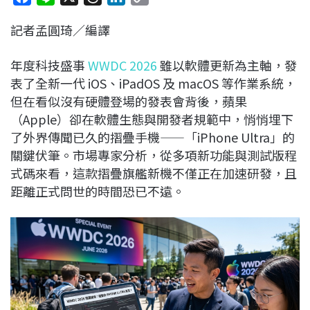
a
i
h
i
o
記者孟圓琦／編譯
c
n
r
n
p
e
e
e
k
y
年度科技盛事
WWDC 2026
雖以軟體更新為主軸，發
b
a
e
L
表了全新一代 iOS、iPadOS 及 macOS 等作業系統，
o
d
d
i
但在看似沒有硬體登場的發表會背後，蘋果
o
s
I
n
（Apple）卻在軟體生態與開發者規範中，悄悄埋下
k
n
k
了外界傳聞已久的摺疊手機——「iPhone Ultra」的
關鍵伏筆。市場專家分析，從多項新功能與測試版程
式碼來看，這款摺疊旗艦新機不僅正在加速研發，且
距離正式問世的時間恐已不遠。