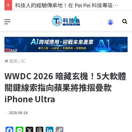
科技人的經驗傳承地！在 Pei Pei 科技專區，與學弟妹交流最硬核的技術
首頁
/
3C
WWDC 2026 暗藏玄機！5大軟體
關鍵線索指向蘋果將推摺疊款
iPhone Ultra
2026-06-16
F
L
X
T
L
C