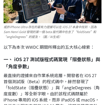
或許iPhone Ultra 存在的最有力證據可以在 iOS 27 本身中找到，因為
Sam Henri Gold 發現的第一個 beta 版代碼中包含了“foldState”和
“angleDegrees”的提及。（圖／AI生成）
以下為本次 WWDC 期間所釋出的五大核心線索：
一、 iOS 27 測試版程式碼驚現「摺疊狀態」與
「角度參數」
最直接的證據來自作業系統底層。開發者在 iOS 27
首個測試版（Beta）的程式碼中，赫然發現了
「foldState（摺疊狀態）」與「angleDegrees（角
度度數）」等全新字眼。由於該程式碼隸屬於
iPhone 專用的 iOS 系統，而非 iPadOS 或 macOS，