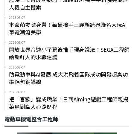
人機自主搜索
2026-08-07
本命萌友隨身帶！華碩攜手三麗鷗跨界聯名大玩AI
筆電潮流美學
2026-08-07
開放世界音速小子幕後推手現身說法：SEGA工程師
給新鮮人的求職建議
2026-08-07
助電動車與AI發展 成大洪飛義團隊成功開發超高功
率鋁包銅導線
2026-08-07
把「喜歡」變成職業！日商Aiming遊戲工程師親揭
菜鳥到職人心路歷程
電動車機電整合工程師