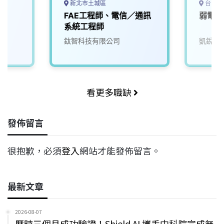
新北市土城區
台中市
理
FAE工程師、電信／通訊
弱電通
系統工程師
鈦智科技有限公司
凱銳電
看更多職缺
發佈留言
很抱歉，必須
登入
網站才能發佈留言。
最新文章
2026-08-07
歷時三個月成功驗證！Shield AI 攜手中科院完成無