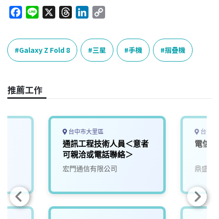
F
L
X
T
L
C
a
i
h
i
o
c
n
r
n
p
e
e
e
k
y
Galaxy Z Fold 8
三星
手機
摺疊機
b
a
e
L
o
d
d
i
o
s
I
n
推薦工作
k
n
k
台中市大里區
台中市
通訊工程技術人員＜意者
電信/
可親洽或電話聯絡＞
宏門通信有限公司
鼎盛科