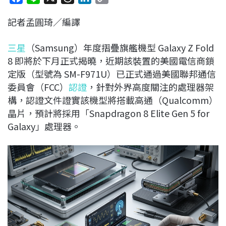
a
i
h
i
o
記者孟圓琦／編譯
c
n
r
n
p
e
e
e
k
y
三星
（Samsung）年度摺疊旗艦機型 Galaxy Z Fold
b
a
e
L
8 即將於下月正式揭曉，近期該裝置的美國電信商鎖
o
d
d
i
定版（型號為 SM-F971U）已正式通過美國聯邦通信
o
s
I
n
委員會（FCC）
認證
，針對外界高度關注的處理器架
k
n
k
構，認證文件證實該機型將搭載高通（Qualcomm）
晶片，預計將採用「Snapdragon 8 Elite Gen 5 for
Galaxy」處理器。