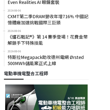
Even Realities AI 眼鏡套裝
2026-08-06
CXMT第二季DRAM營收年增716% 中國記
憶體廠加速挑戰國際三巨頭
2026-08-06
《爐石戰記®》第 14 賽季登場！花費金幣
解鎖手下特殊技能
2026-08-06
特斯拉Megapack助攻德州電網 Ørsted
500MWh儲能案正式上線
電動車機電整合工程師