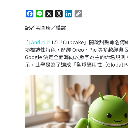
F
L
X
T
L
C
a
i
h
i
o
記者孟圓琦／編譯
c
n
r
n
p
e
e
e
k
y
自
Android
1.5「Cupcake」開啟甜點
b
a
e
L
項標誌性特色，歷經 Oreo、Pie 等多款經典版本。
o
d
d
i
Google 決定全面轉向以數字為主的命名
o
s
I
n
示，此舉是為了達成「全球通用性（Global P
k
n
k