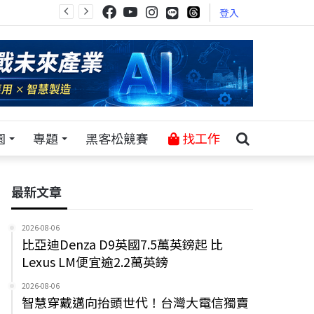
登入
園
專題
黑客松競賽
找工作
最新文章
2026-08-06
比亞迪Denza D9英國7.5萬英鎊起 比
Lexus LM便宜逾2.2萬英鎊
2026-08-06
智慧穿戴邁向抬頭世代！台灣大電信獨賣