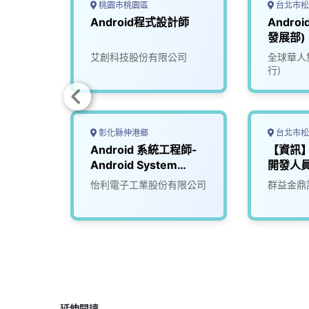
桃園市桃園區
台北市松
＞相機
Android程式設計師
Andro
發展部)
otive
司
艾創科技股份有限公司
全球華人集
行)
彰化縣伸港鄉
台北市松
計工程
Android 系統工程師-
【資訊】A
Android System
開發人
Engineer
公司
怡利電子工業股份有限公司
群益金鼎
延伸閱讀