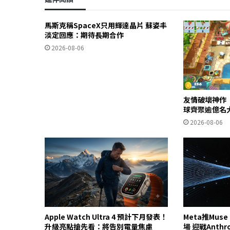
馬斯克稱SpaceX只用輝達晶片 蘇姿丰
淡定回應：期待長期合作
2026-08-06
友情破壞神作
球齊聚逾億名
2026-08-06
Apple Watch Ultra 4 預計下月發表！
Meta推Mus
升級亮點搶先看：將告別電量焦慮
場 迎戰Anthr