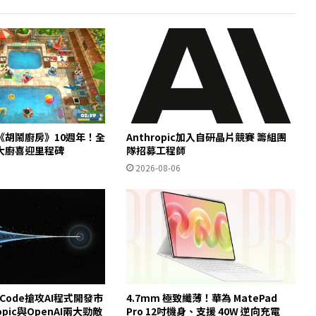
《胡鬧廚房》10週年！全
Anthropic加入自研晶片競賽 籌組團
大廚喜迎里程碑
隊招募工程師
2026-08-06
e Code搶攻AI程式開發市
4.7mm 極致纖薄！華為 MatePad
opic與OpenAI兩大勁敵
Pro 12吋機身、支援 40W 逆向充電