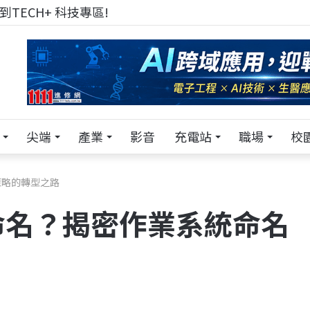
來 Pei Pei 科技專區，用專業洞察引領學弟妹成長
尖端
產業
影音
充電站
職場
校
策略的轉型之路
命名？揭密作業系統命名