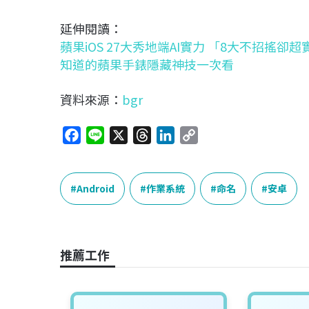
延伸閱讀：
蘋果iOS 27大秀地端AI實力 「8大不招搖
知道的蘋果手錶隱藏神技一次看
資料來源：
bgr
F
L
X
T
L
C
a
i
h
i
o
c
n
r
n
p
e
e
e
k
y
Android
作業系統
命名
安卓
b
a
e
L
o
d
d
i
o
s
I
n
推薦工作
k
n
k