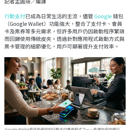
記者孟圓琦／編譯
c
n
r
n
p
e
e
e
k
y
行動支付
已成為日常生活的主流，儘管
Google
錢包
b
a
e
L
（Google Wallet）功能強大，整合了支付卡、會員
o
d
d
i
卡及票券等多元需求，但許多用戶仍因啟動程序繁瑣
o
s
I
n
而回歸使用傳統皮夾。透過針對應用程式啟動方式與
k
n
k
票卡管理的細節優化，用戶可顯著提升支付效率。
Google Wallet是目前最好的行動支付應用程式之一，能讓你保存銀行