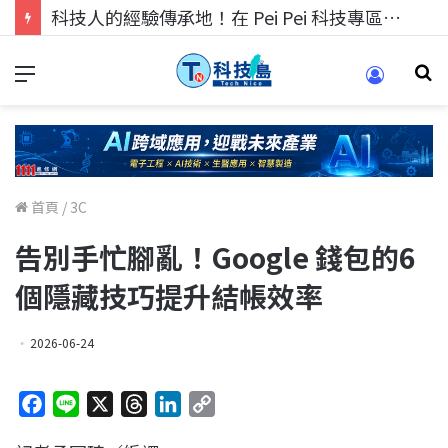
科技人的經驗傳承地！在 Pei Pei 科技專區，與學弟妹交流最硬核的技術
首頁
/
3C
告別手忙腳亂！Google 錢包的6
個隱藏技巧提升結帳效率
2026-06-24
F
L
X
T
L
C
a
i
h
i
o