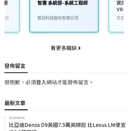
軟體
智雲 系統部-系統工程師
資訊系
VB.N
子支付
技股份
智冠科技股份有限公司
寶盛國
看更多職缺
發佈留言
很抱歉，必須
登入
網站才能發佈留言。
最新文章
2026-08-06
比亞迪Denza D9英國7.5萬英鎊起 比Lexus LM便宜