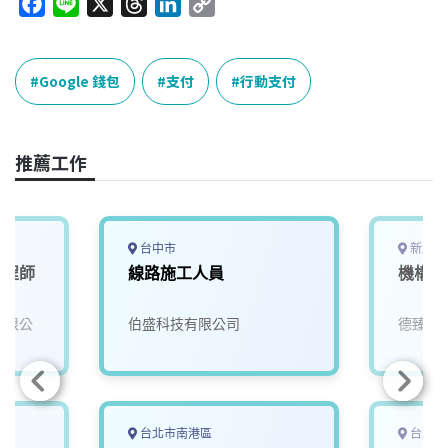
F
L
X
T
L
C
a
i
h
i
o
c
n
r
n
p
e
e
e
k
y
Google 錢包
支付
行動支付
b
a
e
L
o
d
d
i
o
s
I
n
推薦工作
k
n
k
台中市
新北市
工程師
線路施工人員
機構工
份有限公
伯盛科技有限公司
德臻科
台北市南港區
台北市