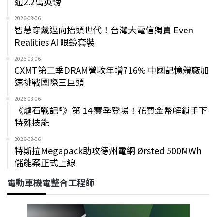
逾2.2萬英鎊
2026-08-06
智慧穿戴邁向抬頭世代！台灣大電信獨賣 Even
Realities AI 眼鏡套裝
2026-08-06
CXMT第二季DRAM營收年增716% 中國記憶體廠加
速挑戰國際三巨頭
2026-08-06
《爐石戰記®》第 14 賽季登場！花費金幣解鎖手下
特殊技能
2026-08-06
特斯拉Megapack助攻德州電網 Ørsted 500MWh
儲能案正式上線
電動車機電整合工程師