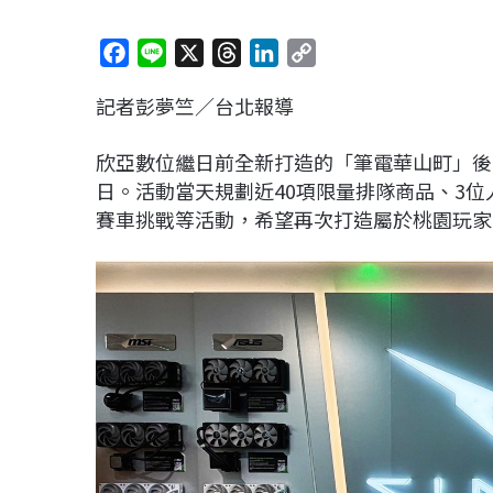
F
L
X
T
L
C
a
i
h
i
o
記者彭夢竺／台北報導
c
n
r
n
p
e
e
e
k
y
欣亞數位繼日前全新打造的「筆電華山町」後
b
a
e
L
日。活動當天規劃近40項限量排隊商品、3位
o
d
d
i
賽車挑戰等活動，希望再次打造屬於桃園玩家
o
s
I
n
k
n
k