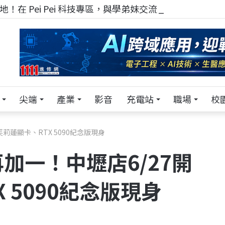
！在 Pei Pei 科技專區，與學弟妹交流最硬核的技術
尖端
產業
影音
充電站
職場
校
莉蓮顯卡、RTX 5090紀念版現身
加一！中壢店6/27開
 5090紀念版現身