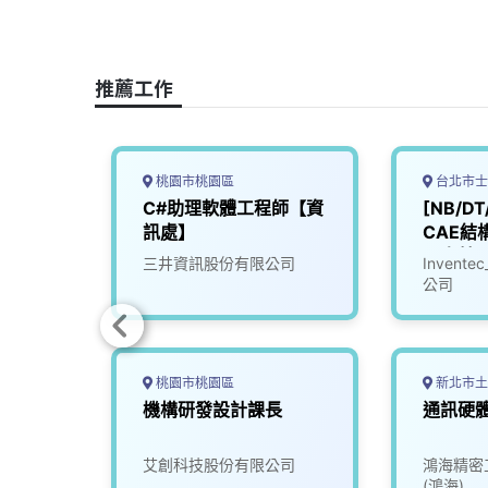
c
n
r
n
p
e
e
e
k
y
b
a
e
L
推薦工作
o
d
d
i
o
s
I
n
k
n
k
桃園市桃園區
台北市士
C#助理軟體工程師【資
[NB/DT
訊處】
CAE結
（士林
司
三井資訊股份有限公司
Inven
公司
桃園市桃園區
新北市土
機構研發設計課長
通訊硬
司
艾創科技股份有限公司
鴻海精密
(鴻海)