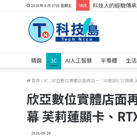
科技人的經驗傳承地
2026年 8 月 07日 星期五
快訊
精選
3C
AI人工智慧
半導體
生活
首頁
/
3C
/
欣亞數位實體店面再加一！中壢店6/27開幕 芙
欣亞數位實體店面再
幕 芙莉蓮顯卡、RTX
2026-06-26