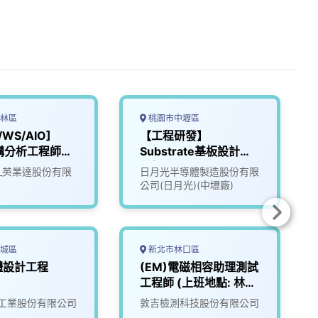
林區
桃園市中壢區
/WS/AIO]
【工程研發】
構分析工程師
Substrate基板設計工
）
程師(Cadence)
tec_英業達股份有限
日月光半導體製造股份有限
公司(日月光)(中壢廠)
城區
新北市林口區
體設計工程
(EM)電磁相容助理測試
工程師 (上班地點: 林
口)
工業股份有限公司
敦吉檢測科技股份有限公司