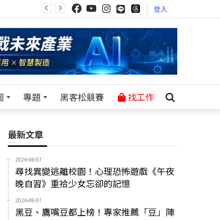
登入
園
專題
黑客松競賽
找工作
最新文章
2026-08-07
尋找異變逃離校園！心理恐怖遊戲《午夜
晚自習》重拾少女忘卻的記憶
2026-08-07
黑豆、鷹嘴豆都上榜！專家推薦「豆」陣