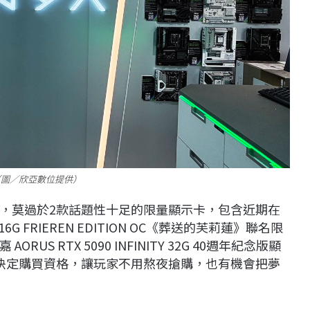
（圖／欣亞數位提供）
，莫過於2款話題性十足的限量顯示卡，包含近期在
6G FRIEREN EDITION OC《葬送的芙莉蓮》聯名限
 RTX 5090 INFINITY 32G 40週年紀念版顯
決定購買資格，讓玩家不用熬夜搶購，也有機會把夢