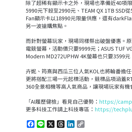
除了超稀有顯示卡之外，現場也準備近40項限量排隊商品
5990元下殺至2990元、TEAM QX 1TB SSD從5
Fan顯示卡以18990元限量供應，還有dark
另一波搶購焦點。
而針對螢幕玩家，現場同樣祭出破盤優惠。原價18888
電競螢幕，活動價只要9999元；ASUS TUF VG
Modern MD272UPHW 4K螢幕也只要3
卉妮、筠熹與西瓜三位人氣KOL也將輪番擔
更將搭配三場一元起標活動，競標品項涵蓋RTX顯
360全景相機等高人氣商品，讓現場玩家有
「AI履歷健檢」看見自己優勢：
https://camp
更多科技工作請上科技專區：
https://techpl
F
L
X
T
L
C
a
i
h
i
o